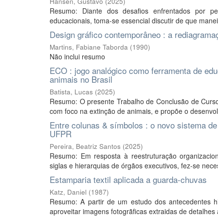
Hansen, Gustavo
(
2025
)
Resumo: Diante dos desafios enfrentados por pe
educacionais, toma-se essencial discutir de que man
Design gráfico contemporâneo : a rediagramaç
Martins, Fabiane Taborda
(
1990
)
Não inclui resumo
ECO : jogo analógico como ferramenta de educ
animais no Brasil
Batista, Lucas
(
2025
)
Resumo: O presente Trabalho de Conclusão de Curso (
com foco na extinção de animais, e propõe o desenvol
Entre colunas & símbolos : o novo sistema de
UFPR
Pereira, Beatriz Santos
(
2025
)
Resumo: Em resposta à reestruturação organizacio
siglas e hierarquias de órgãos executivos, fez-se nec
Estamparia textil aplicada a guarda-chuvas
Katz, Daniel
(
1987
)
Resumo: A partir de um estudo dos antecedentes hi
aproveitar imagens fotogrãficas extraidas de detalhes 