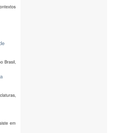
ontextos
de
 Brasil,
da
laturas,
siste em