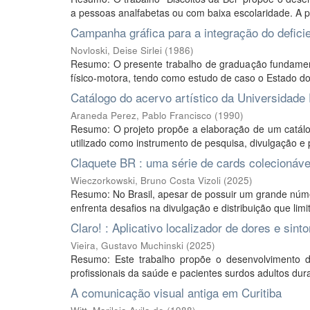
a pessoas analfabetas ou com baixa escolaridade. A pro
Campanha gráfica para a integração do defici
Novloski, Deise Sirlei
(
1986
)
Resumo: O presente trabalho de graduação fundamenta
físico-motora, tendo como estudo de caso o Estado do
Catálogo do acervo artístico da Universidade
Araneda Perez, Pablo Francisco
(
1990
)
Resumo: O projeto propõe a elaboração de um catálog
utilizado como instrumento de pesquisa, divulgação e p
Claquete BR : uma série de cards colecionáve
Wieczorkowski, Bruno Costa Vizoli
(
2025
)
Resumo: No Brasil, apesar de possuir um grande núme
enfrenta desafios na divulgação e distribuição que lim
Claro! : Aplicativo localizador de dores e s
Vieira, Gustavo Muchinski
(
2025
)
Resumo: Este trabalho propõe o desenvolvimento de
profissionais da saúde e pacientes surdos adultos dur
A comunicação visual antiga em Curitiba