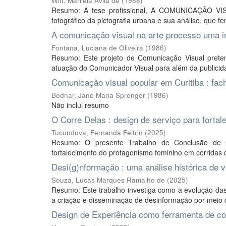
Witt, Marileia Avila de
(
1988
)
Resumo: A tese profissional, A COMUNICAÇÃO VIS
fotográfico da pictografia urbana e sua análise, que t
A comunicação visual na arte processo uma i
Fontana, Luciana de Oliveira
(
1986
)
Resumo: Este projeto de Comunicação Visual prete
atuação do Comunicador Visual para além da publicidad
Comunicação visual popular em Curitiba : fach
Bodnar, Jane Maria Sprenger
(
1986
)
Não inclui resumo
O Corre Delas : design de serviço para fortal
Tucunduva, Fernanda Feltrin
(
2025
)
Resumo: O presente Trabalho de Conclusão de C
fortalecimento do protagonismo feminino em corridas 
Desi(g)nformação : uma análise histórica de v
Souza, Lucas Marques Ramalho de
(
2025
)
Resumo: Este trabalho investiga como a evolução das 
a criação e disseminação de desinformação por meio de
Design de Experiência como ferramenta de con