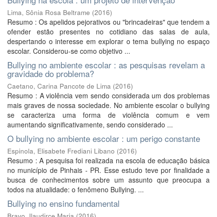
Lima, Sônia Rosa Beltrame
(
2016
)
Resumo : Os apelidos pejorativos ou "brincadeiras" que tendem a
ofender estão presentes no cotidiano das salas de aula,
despertando o interesse em explorar o tema bullying no espaço
escolar. Considerou-se como objetivo ...
Bullying no ambiente escolar : as pesquisas revelam a
gravidade do problema?
Caetano, Carina Pancote de Lima
(
2016
)
Resumo : A violência vem sendo considerada um dos problemas
mais graves de nossa sociedade. No ambiente escolar o bullying
se caracteriza uma forma de violência comum e vem
aumentando significativamente, sendo considerado ...
O bullying no ambiente escolar : um perigo constante
Espinola, Elisabete Frediani Libano
(
2016
)
Resumo : A pesquisa foi realizada na escola de educação básica
no município de Pinhais - PR. Esse estudo teve por finalidade a
busca de conhecimentos sobre um assunto que preocupa a
todos na atualidade: o fenômeno Bullying. ...
Bullying no ensino fundamental
Bravo, Ilaudirce Maria
(
2016
)