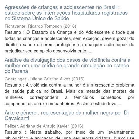
Agressões de crianças e adolescentes no Brasil :
estudo sobre as internações hospitalares registradas
no Sistema Único de Saúde
Fioravante, Ricardo Tompson
(
2016
)
Resumo : O Estatuto da Criança e do Adolescente dispõe que
todas as crianças e adolescentes, sem exceção, devem gozar do
direito à saúde e serem protegidas de qualquer ação capaz de
prejudicar seu completo desenvolvimento. ...
Análise da divulgação dos casos de violência contra a
mulher em uma mídia de grande circulação no estado
do Paraná
Goetzinger, Juliana Cristina Alves
(
2016
)
Resumo : A violência contra a mulher é um crescente problema
de saúde pública no Brasil. Mais da metade das mortes de
mulheres correspondem a femicídios cometidos por
companheiros ou ex-companheiros. Assim o estudo teve ...
Arte e gênero : representação da mulher negra por Di
Cavalcanti
Pelizer, Adriana de Araujo Xavier
(
2016
)
Resumo : Neste trabalho, por meio de um levantamento
bibliográfico e aplicação de uma sequência didática, buscou-se