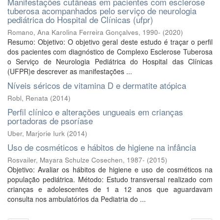
Manifestações cutâneas em pacientes com esclerose
tuberosa acompanhados pelo serviço de neurologia
pediátrica do Hospital de Clínicas (ufpr)
Romano, Ana Karolina Ferreira Gonçalves, 1990-
(
2020
)
Resumo: Objetivo: O objetivo geral deste estudo é traçar o perfil
dos pacientes com diagnóstico de Complexo Esclerose Tuberosa
o Serviço de Neurologia Pediátrica do Hospital das Clínicas
(UFPR)e descrever as manifestações ...
Níveis séricos de vitamina D e dermatite atópica
Robl, Renata
(
2014
)
Perfil clínico e alterações ungueais em crianças
portadoras de psoríase
Uber, Marjorie Iurk
(
2014
)
Uso de cosméticos e hábitos de higiene na infância
Rosvailer, Mayara Schulze Cosechen, 1987-
(
2015
)
Objetivo: Avaliar os hábitos de higiene e uso de cosméticos na
população pediátrica. Método: Estudo transversal realizado com
crianças e adolescentes de 1 a 12 anos que aguardavam
consulta nos ambulatórios da Pediatria do ...