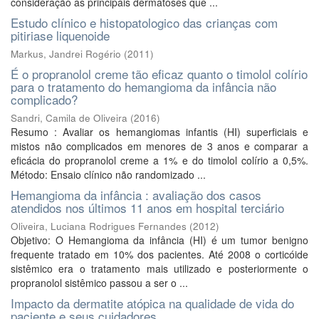
consideração as principais dermatoses que ...
Estudo clínico e histopatologico das crianças com
pitiriase liquenoide
Markus, Jandrei Rogério
(
2011
)
É o propranolol creme tão eficaz quanto o timolol colírio
para o tratamento do hemangioma da infância não
complicado?
Sandri, Camila de Oliveira
(
2016
)
Resumo : Avaliar os hemangiomas infantis (HI) superficiais e
mistos não complicados em menores de 3 anos e comparar a
eficácia do propranolol creme a 1% e do timolol colírio a 0,5%.
Método: Ensaio clínico não randomizado ...
Hemangioma da infância : avaliação dos casos
atendidos nos últimos 11 anos em hospital terciário
Oliveira, Luciana Rodrigues Fernandes
(
2012
)
Objetivo: O Hemangioma da infância (HI) é um tumor benigno
frequente tratado em 10% dos pacientes. Até 2008 o corticóide
sistêmico era o tratamento mais utilizado e posteriormente o
propranolol sistêmico passou a ser o ...
Impacto da dermatite atópica na qualidade de vida do
paciente e seus cuidadores