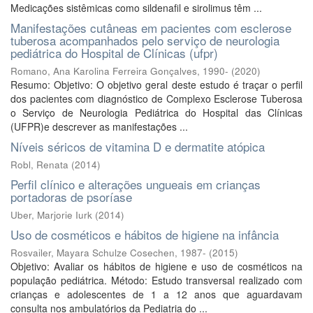
Medicações sistêmicas como sildenafil e sirolimus têm ...
Manifestações cutâneas em pacientes com esclerose
tuberosa acompanhados pelo serviço de neurologia
pediátrica do Hospital de Clínicas (ufpr)
Romano, Ana Karolina Ferreira Gonçalves, 1990-
(
2020
)
Resumo: Objetivo: O objetivo geral deste estudo é traçar o perfil
dos pacientes com diagnóstico de Complexo Esclerose Tuberosa
o Serviço de Neurologia Pediátrica do Hospital das Clínicas
(UFPR)e descrever as manifestações ...
Níveis séricos de vitamina D e dermatite atópica
Robl, Renata
(
2014
)
Perfil clínico e alterações ungueais em crianças
portadoras de psoríase
Uber, Marjorie Iurk
(
2014
)
Uso de cosméticos e hábitos de higiene na infância
Rosvailer, Mayara Schulze Cosechen, 1987-
(
2015
)
Objetivo: Avaliar os hábitos de higiene e uso de cosméticos na
população pediátrica. Método: Estudo transversal realizado com
crianças e adolescentes de 1 a 12 anos que aguardavam
consulta nos ambulatórios da Pediatria do ...