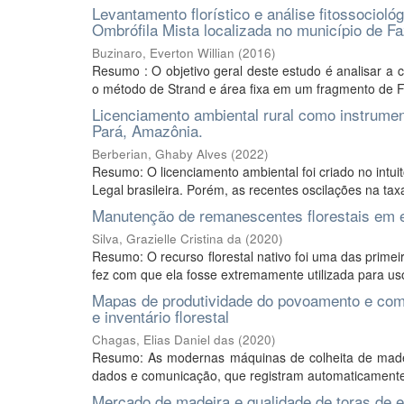
Levantamento florístico e análise fitossocioló
Ombrófila Mista localizada no município de F
Buzinaro, Everton Willian
(
2016
)
Resumo : O objetivo geral deste estudo é analisar a co
o método de Strand e área fixa em um fragmento de Fl
Licenciamento ambiental rural como instrume
Pará, Amazônia.
Berberian, Ghaby Alves
(
2022
)
Resumo: O licenciamento ambiental foi criado no intu
Legal brasileira. Porém, as recentes oscilações na ta
Manutenção de remanescentes florestais em 
Silva, Grazielle Cristina da
(
2020
)
Resumo: O recurso florestal nativo foi uma das prime
fez com que ela fosse extremamente utilizada para uso
Mapas de produtividade do povoamento e com
e inventário florestal
Chagas, Elias Daniel das
(
2020
)
Resumo: As modernas máquinas de colheita de made
dados e comunicação, que registram automaticamente 
Mercado de madeira e qualidade de toras de e