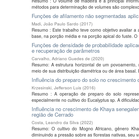
Resumo : O volume de madeira é a principal informaç
métodos para determinação de volumes são complexo
Funções de afilamento não segmentadas aplica
Madi, João Paulo Sardo
(
2017
)
Resumo : Este trabalho teve como objetivo avaliar a
base, na porção média e na porção apical do fuste. O 
Funções de densidade de probabilidade aplicad
e recuperação de parâmetros
Carvalho, Adriano Guedes de
(
2020
)
Resumo: A estrutura horizontal de um povoamento, 
meio de sua distribuição diamétrica ou de área basal
Influência do preparo do solo no crescimento do
Krzesinski, Jefferson Luis
(
2016
)
Resumo : A operação de preparo do solo represe
especialmente no cultivo do Eucalyptus sp. A dificuld
Influência no crescimento de Khaya senegalen
região de Cerrado
Costa, Leandro da Silva
(
2022
)
Resumo: O cultivo do Mogno Africano, gênero Kha
diminuindo a pressão sobre as florestas nativas, seu v