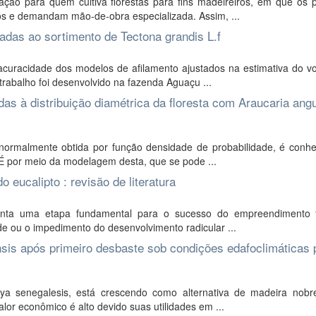
ão para quem cultiva florestas para fins madeireiros, em que os pr
s e demandam mão-de-obra especializada. Assim, ...
das ao sortimento de Tectona grandis L.f
 acuracidade dos modelos de afilamento ajustados na estimativa do v
trabalho foi desenvolvido na fazenda Aguaçu ...
as à distribuição diamétrica da floresta com Araucaria angus
normalmente obtida por função densidade de probabilidade, é conhe
. É por meio da modelagem desta, que se pode ...
 eucalipto : revisão de literatura
nta uma etapa fundamental para o sucesso do empreendimento fl
ade ou o impedimento do desenvolvimento radicular ...
sis após primeiro desbaste sob condições edafoclimáticas 
ya senegalesis, está crescendo como alternativa de madeira nob
alor econômico é alto devido suas utilidades em ...