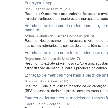
Eucalyptus spp.
Heck, Tatiane de Oliveira
(
2016
)
Resumo : O objetivo desse trabalho foi testar e ava
florestal contínuo, atualmente pela empresa, chamad
Estudo da arte do uso de redes neurais, geoe
madeira
Arruda, Ronann de Oliveira Gomes de
(
2018
)
Resumo: Nos povoamentos florestais, o volume de mad
dos custos referentes as coletas de dados, têm-se os 
Estudo da arte uso do extrato pirolenhoso na p
Rogaciano, Matheus da Silva
(
2017
)
Resumo : O extrato pirolenhoso (EPL) é uma substân
carbonização da madeira, para a produção do carvão v
Extração de métricas florestais a partir de 
Soznoski, Júlio César
(
2018
)
Resumo : Com a revolução tecnológica de captação 
(RPA) a acessibilidade aos profissionais se tronou mai
Fatores de forma versus modelos de regressã
Fidelio, Bruno Vicentino
(
2018
)