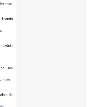
loresta
tilizando
u,
 Amazônia
e de usos
vester
oleta de
ejo