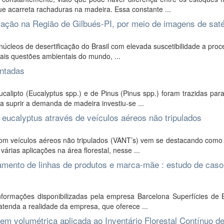
 acarreta rachaduras na madeira. Essa constante ...
icação na Região de Gilbués-PI, por meio de imagens de saté
úcleos de desertificação do Brasil com elevada suscetibilidade a pro
ais questões ambientais do mundo, ...
antadas
ipto (Eucalyptus spp.) e de Pinus (Pinus spp.) foram trazidas para 
a suprir a demanda de madeira investiu-se ...
eucalyptus através de veículos aéreos não tripulados
om veículos aéreos não tripulados (VANT’s) vem se destacando como
árias aplicações na área florestal, nesse ...
namento de linhas de produtos e marca-mãe : estudo de caso
 informações disponibilizadas pela empresa Barcelona Superfícies de
atenda a realidade da empresa, que oferece ...
em volumétrica aplicada ao Inventário Florestal Contínuo d