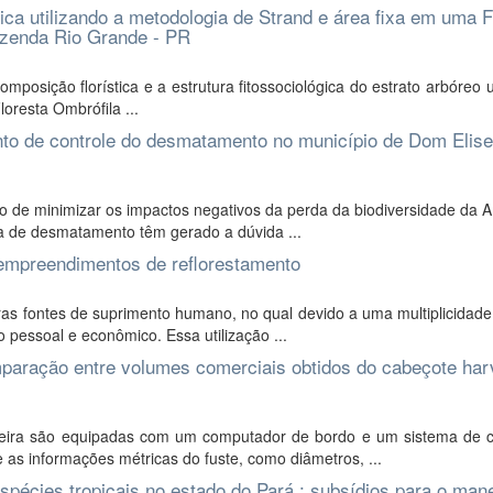
gica utilizando a metodologia de Strand e área fixa em uma F
azenda Rio Grande - PR
mposição florística e a estrutura fitossociológica do estrato arbóreo u
oresta Ombrófila ...
nto de controle do desmatamento no município de Dom Elise
ito de minimizar os impactos negativos da perda da biodiversidade da
xa de desmatamento têm gerado a dúvida ...
empreendimentos de reflorestamento
iras fontes de suprimento humano, no qual devido a uma multiplicidad
 pessoal e econômico. Essa utilização ...
paração entre volumes comerciais obtidos do cabeçote har
ira são equipadas com um computador de bordo e um sistema de c
as informações métricas do fuste, como diâmetros, ...
spécies tropicais no estado do Pará : subsídios para o man