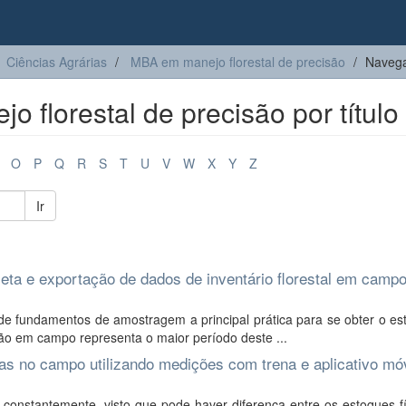
Ciências Agrárias
MBA em manejo florestal de precisão
Navega
florestal de precisão por título
O
P
Q
R
S
T
U
V
W
X
Y
Z
Ir
leta e exportação de dados de inventário florestal em camp
e fundamentos de amostragem a principal prática para se obter o es
o em campo representa o maior período deste ...
s no campo utilizando medições com trena e aplicativo mó
onstantemente, visto que pode haver diferença entre os estoques fí