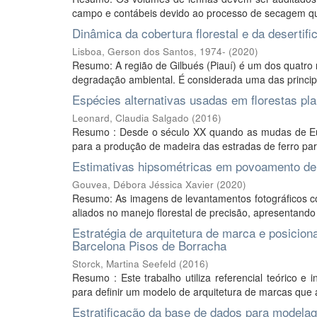
campo e contábeis devido ao processo de secagem que
Dinâmica da cobertura florestal e da desertif
Lisboa, Gerson dos Santos, 1974-
(
2020
)
Resumo: A região de Gilbués (Piauí) é um dos quatro n
degradação ambiental. É considerada uma das princip
Espécies alternativas usadas em florestas pl
Leonard, Claudia Salgado
(
2016
)
Resumo : Desde o século XX quando as mudas de Eucal
para a produção de madeira das estradas de ferro par
Estimativas hipsométricas em povoamento de 
Gouvea, Débora Jéssica Xavier
(
2020
)
Resumo: As imagens de levantamentos fotográficos c
aliados no manejo florestal de precisão, apresentando v
Estratégia de arquitetura de marca e posicio
Barcelona Pisos de Borracha
Storck, Martina Seefeld
(
2016
)
Resumo : Este trabalho utiliza referencial teórico e
para definir um modelo de arquitetura de marcas que 
Estratificação da base de dados para modelag