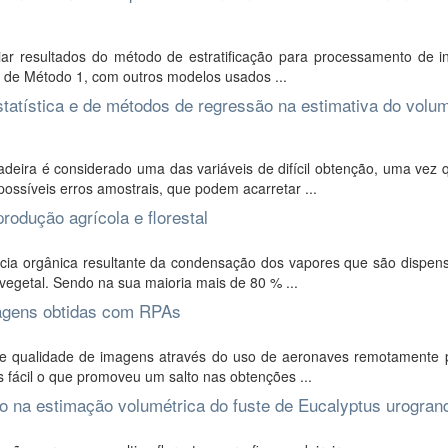
liar resultados do método de estratificação para processamento de i
o de Método 1, com outros modelos usados ...
statística e de métodos de regressão na estimativa do volu
eira é considerado uma das variáveis de difícil obtenção, uma vez 
possíveis erros amostrais, que podem acarretar ...
rodução agrícola e florestal
cia orgânica resultante da condensação dos vapores que são dispen
egetal. Sendo na sua maioria mais de 80 % ...
imagens obtidas com RPAs
e qualidade de imagens através do uso de aeronaves remotamente p
s fácil o que promoveu um salto nas obtenções ...
o na estimação volumétrica do fuste de Eucalyptus urogran