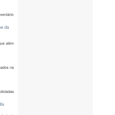
nventário
me da
que além
sados na
ilotadas
dis