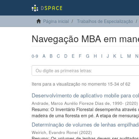
Página inicial
Trabalhos de Especialização
Navegação MBA em manejo 
0-9
A
B
C
D
E
F
G
H
I
J
K
L
M
N
Itens para a visualização no momento 15-34 of 62
Desenvolvimento de aplicativo mobile para co
Andrade, Marco Aurélio Fioreze Dias de, 1990-
(
2020
)
Resumo: O Inventário Florestal desempenha através d
madeira de uma floresta em pé. A etapa de mensuraçã
Determinação de volumes de lenhas empilhada
Weirich, Evandro Ronei
(
2022
)
Resumo: Os volumes de lenhas devem ser auditados c