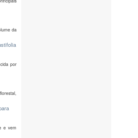
incipais
olume da
tifolia
cida por
orestal,
para
re e vem