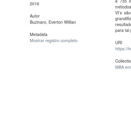
e 735 i
2016
métodos
VI’s sã
Autor
grandif
Buzinaro, Everton Willian
resulta
para tal
Metadata
Mostrar registro completo
URI
https://
Collecti
MBA em 