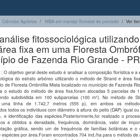
Ciências Agrárias
MBA em manejo florestal de precisão
Ver it
análise fitossociológica utilizando
área fixa em uma Floresta Ombróf
cípio de Fazenda Rio Grande - PR
 O objetivo geral deste estudo é analisar a composição florística e a 
iológica do estrato arbóreo utilizando o método de Strand e área fi
o de Floresta Ombrófila Mista localizado no município de Fazenda Ri
a o estudo do método de área fixa,foram alocadas 5 parcelas de 1
endo subdividida em 100 subparcelas (100 m²). No método de Str
a uma linha de 1.742,7 metros (555 p), em ambos os método
os todos os indivíduos com diâmetro à altura do peito (DAP) igual ou
, e identificação das espécies.Posteriormente,foi realizado o proce
os e obtidos a densidade, frequência, dominância, valor de impor
ntação gráfica, sendo um de frequência de famílias botânicas e o 
 espécies por área.Foram encontrados 704 ind./ha para o método de á