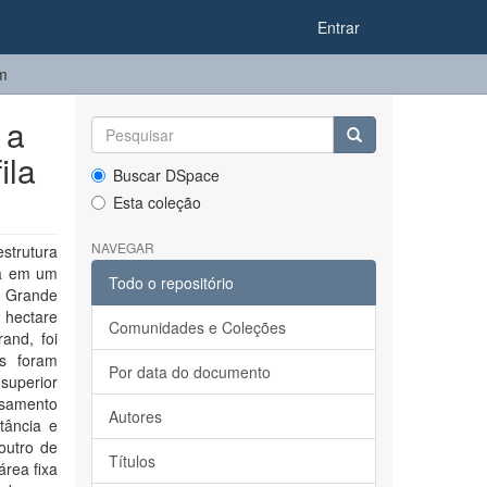
Entrar
em
 a
ila
Buscar DSpace
Esta coleção
NAVEGAR
estrutura
xa em um
Todo o repositório
o Grande
 hectare
Comunidades e Coleções
and, foi
s foram
Por data do documento
 superior
ssamento
Autores
tância e
outro de
Títulos
rea fixa