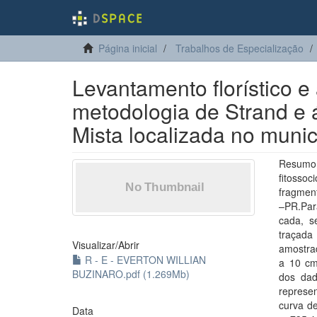
Página inicial
Trabalhos de Especialização
Levantamento florístico e 
metodologia de Strand e 
Mista localizada no muni
Resumo :
fitossoc
fragment
–PR.Par
cada, s
traçad
Visualizar/
Abrir
amostrad
R - E - EVERTON WILLIAN
a 10 cm
BUZINARO.pdf (1.269Mb)
dos dad
represe
curva de
Data