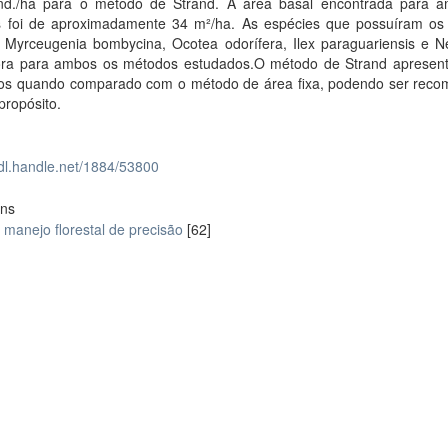
nd./ha para o método de Strand. A área basal encontrada para 
 foi de aproximadamente 34 m²/ha. As espécies que possuíram os
o Myrceugenia bombycina, Ocotea odorífera, Ilex paraguariensis e N
lora para ambos os métodos estudados.O método de Strand apresen
dos quando comparado com o método de área fixa, podendo ser rec
 propósito.
hdl.handle.net/1884/53800
ons
manejo florestal de precisão
[62]