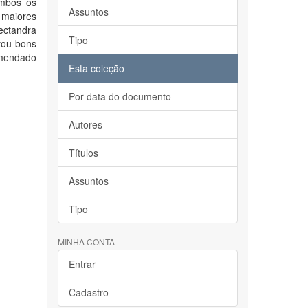
ambos os
Assuntos
 maiores
ectandra
Tipo
tou bons
omendado
Esta coleção
Por data do documento
Autores
Títulos
Assuntos
Tipo
MINHA CONTA
Entrar
Cadastro