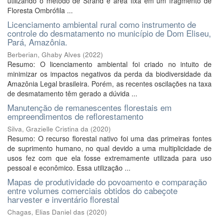
utilizando o método de Strand e área fixa em um fragmento de
Floresta Ombrófila ...
Licenciamento ambiental rural como instrumento de
controle do desmatamento no município de Dom Eliseu,
Pará, Amazônia.
Berberian, Ghaby Alves
(
2022
)
Resumo: O licenciamento ambiental foi criado no intuito de
minimizar os impactos negativos da perda da biodiversidade da
Amazônia Legal brasileira. Porém, as recentes oscilações na taxa
de desmatamento têm gerado a dúvida ...
Manutenção de remanescentes florestais em
empreendimentos de reflorestamento
Silva, Grazielle Cristina da
(
2020
)
Resumo: O recurso florestal nativo foi uma das primeiras fontes
de suprimento humano, no qual devido a uma multiplicidade de
usos fez com que ela fosse extremamente utilizada para uso
pessoal e econômico. Essa utilização ...
Mapas de produtividade do povoamento e comparação
entre volumes comerciais obtidos do cabeçote
harvester e inventário florestal
Chagas, Elias Daniel das
(
2020
)