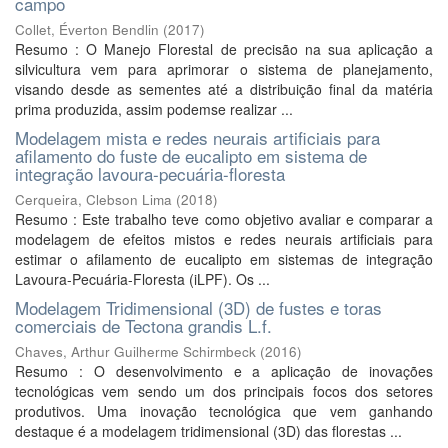
campo
Collet, Éverton Bendlin
(
2017
)
Resumo : O Manejo Florestal de precisão na sua aplicação a
silvicultura vem para aprimorar o sistema de planejamento,
visando desde as sementes até a distribuição final da matéria
prima produzida, assim podem­se realizar ...
Modelagem mista e redes neurais artificiais para
afilamento do fuste de eucalipto em sistema de
integração lavoura-pecuária-floresta
Cerqueira, Clebson Lima
(
2018
)
Resumo : Este trabalho teve como objetivo avaliar e comparar a
modelagem de efeitos mistos e redes neurais artificiais para
estimar o afilamento de eucalipto em sistemas de integração
Lavoura-Pecuária-Floresta (iLPF). Os ...
Modelagem Tridimensional (3D) de fustes e toras
comerciais de Tectona grandis L.f.
Chaves, Arthur Guilherme Schirmbeck
(
2016
)
Resumo : O desenvolvimento e a aplicação de inovações
tecnológicas vem sendo um dos principais focos dos setores
produtivos. Uma inovação tecnológica que vem ganhando
destaque é a modelagem tridimensional (3D) das florestas ...