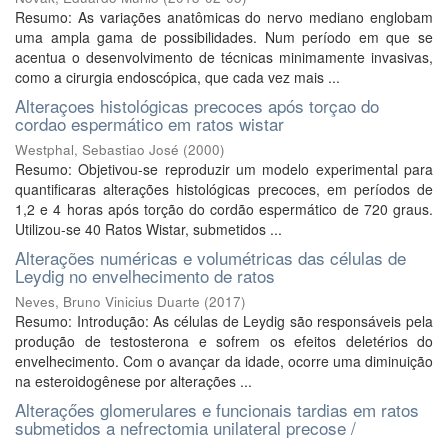
Resumo: As variações anatômicas do nervo mediano englobam
uma ampla gama de possibilidades. Num período em que se
acentua o desenvolvimento de técnicas minimamente invasivas,
como a cirurgia endoscópica, que cada vez mais ...
Alteraçoes histológicas precoces após torçao do
cordao espermático em ratos wistar
Westphal, Sebastiao José
(
2000
)
Resumo: Objetivou-se reproduzir um modelo experimental para
quantificaras alterações histológicas precoces, em períodos de
1,2 e 4 horas após torção do cordão espermático de 720 graus.
Utilizou-se 40 Ratos Wistar, submetidos ...
Alterações numéricas e volumétricas das células de
Leydig no envelhecimento de ratos
Neves, Bruno Vinicius Duarte
(
2017
)
Resumo: Introdução: As células de Leydig são responsáveis pela
produção de testosterona e sofrem os efeitos deletérios do
envelhecimento. Com o avançar da idade, ocorre uma diminuição
na esteroidogênese por alterações ...
Alteraçőes glomerulares e funcionais tardias em ratos
submetidos a nefrectomia unilateral precose /