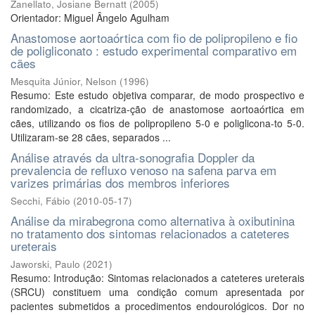
Zanellato, Josiane Bernatt
(
2005
)
Orientador: Miguel Ângelo Agulham
Anastomose aortoaórtica com fio de polipropileno e fio
de poligliconato : estudo experimental comparativo em
cães
Mesquita Júnior, Nelson
(
1996
)
Resumo: Este estudo objetiva comparar, de modo prospectivo e
randomizado, a cicatriza-ção de anastomose aortoaórtica em
cães, utilizando os fios de polipropileno 5-0 e poliglicona-to 5-0.
Utilizaram-se 28 cães, separados ...
Análise através da ultra-sonografia Doppler da
prevalencia de refluxo venoso na safena parva em
varizes primárias dos membros inferiores
Secchi, Fábio
(
2010-05-17
)
Análise da mirabegrona como alternativa à oxibutinina
no tratamento dos sintomas relacionados a cateteres
ureterais
Jaworski, Paulo
(
2021
)
Resumo: Introdução: Sintomas relacionados a cateteres ureterais
(SRCU) constituem uma condição comum apresentada por
pacientes submetidos a procedimentos endourológicos. Dor no