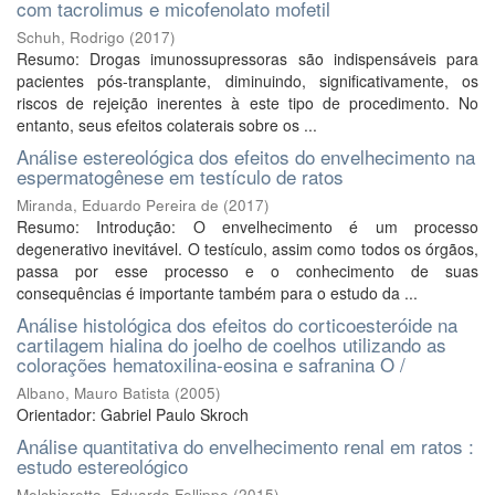
com tacrolimus e micofenolato mofetil
Schuh, Rodrigo
(
2017
)
Resumo: Drogas imunossupressoras são indispensáveis para
pacientes pós-transplante, diminuindo, significativamente, os
riscos de rejeição inerentes à este tipo de procedimento. No
entanto, seus efeitos colaterais sobre os ...
Análise estereológica dos efeitos do envelhecimento na
espermatogênese em testículo de ratos
Miranda, Eduardo Pereira de
(
2017
)
Resumo: Introdução: O envelhecimento é um processo
degenerativo inevitável. O testículo, assim como todos os órgãos,
passa por esse processo e o conhecimento de suas
consequências é importante também para o estudo da ...
Análise histológica dos efeitos do corticoesteróide na
cartilagem hialina do joelho de coelhos utilizando as
colorações hematoxilina-eosina e safranina O /
Albano, Mauro Batista
(
2005
)
Orientador: Gabriel Paulo Skroch
Análise quantitativa do envelhecimento renal em ratos :
estudo estereológico
Melchioretto, Eduardo Fellippe
(
2015
)