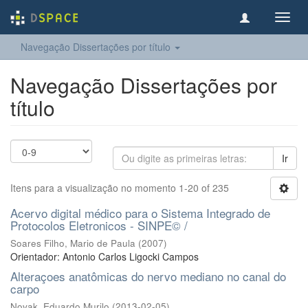
Toggl
navig
Navegação Dissertações por título
Navegação Dissertações por
título
Ir
Itens para a visualização no momento 1-20 of 235
Acervo digital médico para o Sistema Integrado de
Protocolos Eletronicos - SINPE© /
Soares Filho, Mario de Paula
(
2007
)
Orientador: Antonio Carlos Ligocki Campos
Alteraçoes anatômicas do nervo mediano no canal do
carpo
Novak, Eduardo Murilo
(
2013-02-05
)