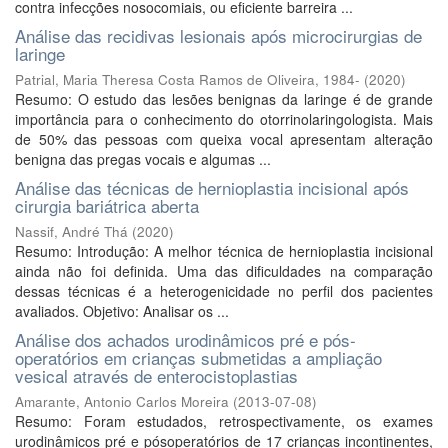
contra infecções nosocomiais, ou eficiente barreira ...
Análise das recidivas lesionais após microcirurgias de
laringe
Patrial, Maria Theresa Costa Ramos de Oliveira, 1984-
(
2020
)
Resumo: O estudo das lesões benignas da laringe é de grande
importância para o conhecimento do otorrinolaringologista. Mais
de 50% das pessoas com queixa vocal apresentam alteração
benigna das pregas vocais e algumas ...
Análise das técnicas de hernioplastia incisional após
cirurgia bariátrica aberta
Nassif, André Thá
(
2020
)
Resumo: Introdução: A melhor técnica de hernioplastia incisional
ainda não foi definida. Uma das dificuldades na comparação
dessas técnicas é a heterogenicidade no perfil dos pacientes
avaliados. Objetivo: Analisar os ...
Análise dos achados urodinâmicos pré e pós-
operatórios em crianças submetidas a ampliação
vesical através de enterocistoplastias
Amarante, Antonio Carlos Moreira
(
2013-07-08
)
Resumo: Foram estudados, retrospectivamente, os exames
urodinâmicos pré e pósoperatórios de 17 crianças incontinentes,