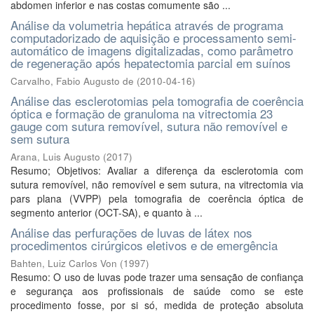
abdomen inferior e nas costas comumente são ...
Análise da volumetria hepática através de programa
computadorizado de aquisição e processamento semi-
automático de imagens digitalizadas, como parâmetro
de regeneração após hepatectomia parcial em suínos
Carvalho, Fabio Augusto de
(
2010-04-16
)
Análise das esclerotomias pela tomografia de coerência
óptica e formação de granuloma na vitrectomia 23
gauge com sutura removível, sutura não removível e
sem sutura
Arana, Luis Augusto
(
2017
)
Resumo; Objetivos: Avaliar a diferença da esclerotomia com
sutura removível, não removível e sem sutura, na vitrectomia via
pars plana (VVPP) pela tomografia de coerência óptica de
segmento anterior (OCT-SA), e quanto à ...
Análise das perfurações de luvas de látex nos
procedimentos cirúrgicos eletivos e de emergência
Bahten, Luiz Carlos Von
(
1997
)
Resumo: O uso de luvas pode trazer uma sensação de confiança
e segurança aos profissionais de saúde como se este
procedimento fosse, por si só, medida de proteção absoluta