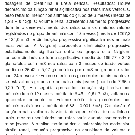
dosagem de creatinina e uréia séricas. Resultados: Houve
decréscimo da função renal significativa nos ratos mais velhos. O
peso renal foi menor nos animais do grupo de 3 meses (média de
1,28 ± 0,13g). O volume renal apresentou aumento progressivo
durante o desenvolvimento dos ratos com os maiores valores
registrados no grupo de animais com 12 meses (média de 1267,2
± 124,0mm3) e diminuição progressiva significativa nos animais
mais velhos. A Vv[glom] apresentou diminuição progressiva
estatisticamente significativa entre os grupos e a Nv[glom]
também diminuiu de forma significativa (média de 165,77 ± 3,13
glomérulos por mm3 nos ratos com 3 meses de idade versus
média de 26,42 ± 5,07 glomérulos por mm3 no grupo de ratos
com 24 meses). O volume médio dos glomérulos renais manteve-
se estável nos grupos de animais mais jovens (média de 7,96 ±
0,20 ?m3). Em seguida apresentou redução significativa nos
animais de até 12 meses (média de 6,45 ± 0,51 ?m3), voltando a
apresentar aumento no volume médio dos glomérulos nos
animais mais idosos (média de 6,88 ± 0,001 ?m3). Conclusão: A
função renal, avaliada através da dosagem sérica de creatinina e
ureia, mostrou ser inferior em ratos senis quando comparado a
ratos jovens. A análise morfométrica e estereológica evidenciou
atrofia renal, redução progressiva da densidade de volume e