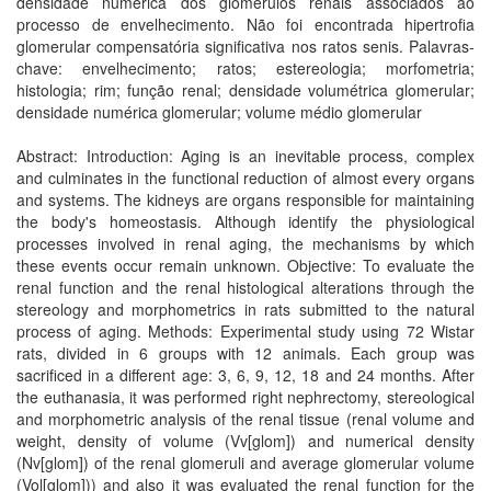
densidade numérica dos glomérulos renais associados ao
processo de envelhecimento. Não foi encontrada hipertrofia
glomerular compensatória significativa nos ratos senis. Palavras-
chave: envelhecimento; ratos; estereologia; morfometria;
histologia; rim; função renal; densidade volumétrica glomerular;
densidade numérica glomerular; volume médio glomerular
Abstract: Introduction: Aging is an inevitable process, complex
and culminates in the functional reduction of almost every organs
and systems. The kidneys are organs responsible for maintaining
the body's homeostasis. Although identify the physiological
processes involved in renal aging, the mechanisms by which
these events occur remain unknown. Objective: To evaluate the
renal function and the renal histological alterations through the
stereology and morphometrics in rats submitted to the natural
process of aging. Methods: Experimental study using 72 Wistar
rats, divided in 6 groups with 12 animals. Each group was
sacrificed in a different age: 3, 6, 9, 12, 18 and 24 months. After
the euthanasia, it was performed right nephrectomy, stereological
and morphometric analysis of the renal tissue (renal volume and
weight, density of volume (Vv[glom]) and numerical density
(Nv[glom]) of the renal glomeruli and average glomerular volume
(Vol[glom])) and also it was evaluated the renal function for the