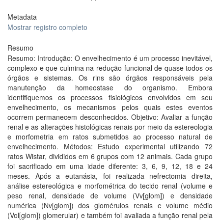
Metadata
Mostrar registro completo
Resumo
Resumo: Introdução: O envelhecimento é um processo inevitável,
complexo e que culmina na redução funcional de quase todos os
órgãos e sistemas. Os rins são órgãos responsáveis pela
manutenção da homeostase do organismo. Embora
identifiquemos os processos fisiológicos envolvidos em seu
envelhecimento, os mecanismos pelos quais estes eventos
ocorrem permanecem desconhecidos. Objetivo: Avaliar a função
renal e as alterações histológicas renais por meio da estereologia
e morfometria em ratos submetidos ao processo natural de
envelhecimento. Métodos: Estudo experimental utilizando 72
ratos Wistar, divididos em 6 grupos com 12 animais. Cada grupo
foi sacrificado em uma idade diferente: 3, 6, 9, 12, 18 e 24
meses. Após a eutanásia, foi realizada nefrectomia direita,
análise estereológica e morfométrica do tecido renal (volume e
peso renal, densidade de volume (Vv[glom]) e densidade
numérica (Nv[glom]) dos glomérulos renais e volume médio
(Vol[glom]) glomerular) e também foi avaliada a função renal pela