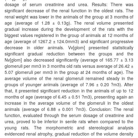
dosage of serum creatinine and urea. Results: There was
significant decrease of the renal function in the oldest rats. The
renal weight was lower in the animals of the group at 3 months of
age (average of 1.28 ± 0.13g). The renal volume presented
gradual increase during the development of the rats with the
biggest values registered in the group of animals at 12 months of
age (average of 1267.2 ± 124.0mm3) and significant progressive
decrease in older animals. Vv[glom] presented statistically
significant gradual reduction between the groups and the
Nv[glom] also decreased significantly (average of 165.77 ± 3.13
glomeruli per mm3 in 3 months old rats versus average of 26.42 ±
5.07 glomeruli per mm3 in the group at 24 months of age). The
average volume of the renal glomeruli remained steady in the
groups of younger animals (average of 7.96 ± 0.20 ?m3). After
that, it presented significant reduction in the animals of up to 12
months of age (average of 6.45 ± 0.51 ?m3), presenting again an
increase in the average volume of the glomeruli in the oldest
animals (average of 6.88 ± 0.001 ?m3). Conclusion: The renal
function, evaluated through the serum dosage of creatinine and
urea, proved to be inferior in senile rats when compared to the
young rats. The morphometric and stereological analysis
evidenced renal atrophy, gradual reduction of the volume density