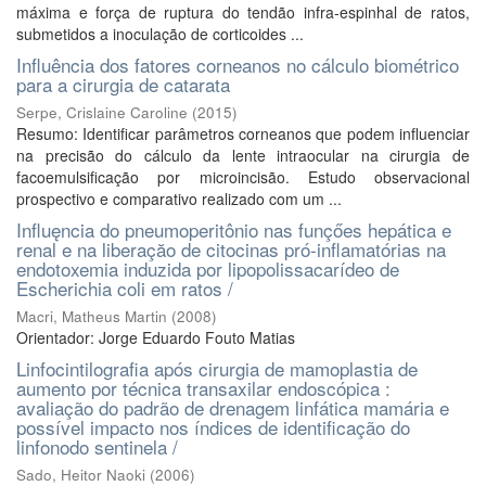
máxima e força de ruptura do tendão infra-espinhal de ratos,
submetidos a inoculação de corticoides ...
Influência dos fatores corneanos no cálculo biométrico
para a cirurgia de catarata
Serpe, Crislaine Caroline
(
2015
)
Resumo: Identificar parâmetros corneanos que podem influenciar
na precisão do cálculo da lente intraocular na cirurgia de
facoemulsificação por microincisão. Estudo observacional
prospectivo e comparativo realizado com um ...
Influęncia do pneumoperitônio nas funçőes hepática e
renal e na liberaçăo de citocinas pró-inflamatórias na
endotoxemia induzida por lipopolissacarídeo de
Escherichia coli em ratos /
Macri, Matheus Martin
(
2008
)
Orientador: Jorge Eduardo Fouto Matias
Linfocintilografia após cirurgia de mamoplastia de
aumento por técnica transaxilar endoscópica :
avaliação do padrão de drenagem linfática mamária e
possível impacto nos índices de identificação do
linfonodo sentinela /
Sado, Heitor Naoki
(
2006
)