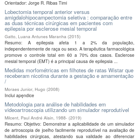
Orientador: Jorge R. Ribas Timi
Lobectomia temporal anterior versus
amigdalohipocampectomia seletiva : comparação entre
as duas técnicas cirúrgicas em pacientes com
epilepsia por esclerose mesial temporal
Gatto, Luana Antunes Maranha
(
2015
)
Resumo: A epilepsia afeta 1 a 2% da população,
independentemente de raça ou sexo. A terapêutica farmacológica
promove o controle total em 60 a 70% dos casos. Esclerose
mesial temporal (EMT) é a principal causa de epilepsia ...
Medidas morfométricas em filhotes de ratas Wistar que
receberam nicotina durante a gestaçăo e amamentaçăo
/
Moraes Junior, Hugo
(
2008
)
Inclui apęndice
Metodologia para análise de habilidades em
videoartroscopia utilizando um simulador reprodutível
Milcent, Paul André Alain, 1988-
(
2019
)
Resumo: Objetivo: Demonstrar a aplicabilidade de um simulador
de artroscopia de joelho facilmente reprodutível na avaliação de
habilidades cirúrgicas, atestando sua validade ao diferenciar