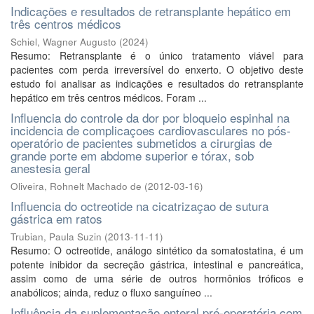
Indicações e resultados de retransplante hepático em
três centros médicos
Schiel, Wagner Augusto
(
2024
)
Resumo: Retransplante é o único tratamento viável para
pacientes com perda irreversível do enxerto. O objetivo deste
estudo foi analisar as indicações e resultados do retransplante
hepático em três centros médicos. Foram ...
Influencia do controle da dor por bloqueio espinhal na
incidencia de complicaçoes cardiovasculares no pós-
operatório de pacientes submetidos a cirurgias de
grande porte em abdome superior e tórax, sob
anestesia geral
Oliveira, Rohnelt Machado de
(
2012-03-16
)
Influencia do octreotide na cicatrizaçao de sutura
gástrica em ratos
Trubian, Paula Suzin
(
2013-11-11
)
Resumo: O octreotide, análogo sintético da somatostatina, é um
potente inibidor da secreção gástrica, intestinal e pancreática,
assim como de uma série de outros hormônios tróficos e
anabólicos; ainda, reduz o fluxo sanguíneo ...
Influência da suplementação enteral pré-operatória com