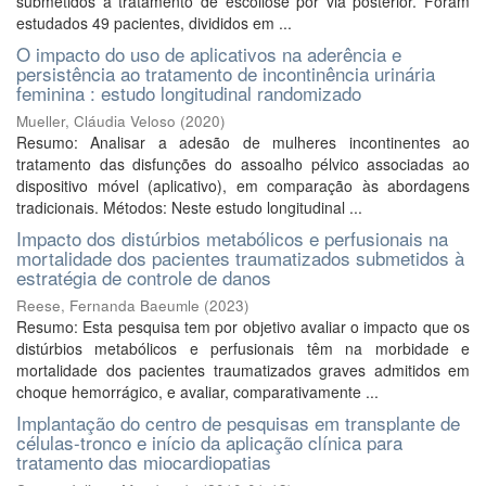
submetidos à tratamento de escoliose por via posterior. Foram
estudados 49 pacientes, divididos em ...
O impacto do uso de aplicativos na aderência e
persistência ao tratamento de incontinência urinária
feminina : estudo longitudinal randomizado
Mueller, Cláudia Veloso
(
2020
)
Resumo: Analisar a adesão de mulheres incontinentes ao
tratamento das disfunções do assoalho pélvico associadas ao
dispositivo móvel (aplicativo), em comparação às abordagens
tradicionais. Métodos: Neste estudo longitudinal ...
Impacto dos distúrbios metabólicos e perfusionais na
mortalidade dos pacientes traumatizados submetidos à
estratégia de controle de danos
Reese, Fernanda Baeumle
(
2023
)
Resumo: Esta pesquisa tem por objetivo avaliar o impacto que os
distúrbios metabólicos e perfusionais têm na morbidade e
mortalidade dos pacientes traumatizados graves admitidos em
choque hemorrágico, e avaliar, comparativamente ...
Implantação do centro de pesquisas em transplante de
células-tronco e início da aplicação clínica para
tratamento das miocardiopatias