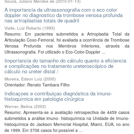
Souza, Juliano Mendes de
(
2010-01-13
)
A importancia da ultrassonografia com o eco color
doppler no diagnostico da trombose venosa profunda
nas artroplastias totais de quadril
Vialle, Luiz Roberto
(
1993
)
Resumo: Em pacientes submetidos a Artroplastia Total da
Articulação Coxo-Femoral, foi avaliada a ocorrência de Trombose
Venosa Profunda nos Membros Inferiores, através da
Ultrassonografia. Foi utilizado o Eco-Color-Doppler ...
Importancia do tamanho do cálculo quanto a eficiencia
e complicaçőes no tratamento ureteroscópico de
cálculo no ureter distal /
Moreira, Edson Luiz
(
2000
)
Orientador: Renato Tambara Filho
Indicaçoes e contribuiçao diagnóstica da imuno-
histoquímica em patologia cirúrgica
Werner, Betina
(
2002
)
Resumo: Apresenta-se a avaliação retrospectiva de 4459 casos
submetidos a análise imuno- histoquímica na Unidade de Imuno-
histoquímica do Jackson Memorial Hospital, Miami, EUA, no ano
de 1999. Em 3706 casos foi possível a ...