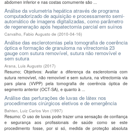
abdomen inferior e nas costas comumente são ...
Análise da volumetria hepática através de programa
computadorizado de aquisição e processamento semi-
automático de imagens digitalizadas, como parâmetro
de regeneração após hepatectomia parcial em suínos
Carvalho, Fabio Augusto de
(
2010-04-16
)
Análise das esclerotomias pela tomografia de coerência
óptica e formação de granuloma na vitrectomia 23
gauge com sutura removível, sutura não removível e
sem sutura
Arana, Luis Augusto
(
2017
)
Resumo; Objetivos: Avaliar a diferença da esclerotomia com
sutura removível, não removível e sem sutura, na vitrectomia via
pars plana (VVPP) pela tomografia de coerência óptica de
segmento anterior (OCT-SA), e quanto à ...
Análise das perfurações de luvas de látex nos
procedimentos cirúrgicos eletivos e de emergência
Bahten, Luiz Carlos Von
(
1997
)
Resumo: O uso de luvas pode trazer uma sensação de confiança
e segurança aos profissionais de saúde como se este
procedimento fosse, por si só, medida de proteção absoluta