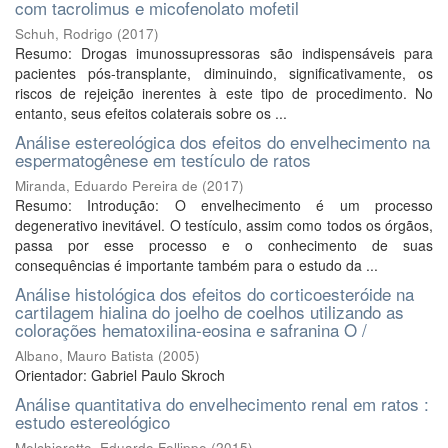
com tacrolimus e micofenolato mofetil
Schuh, Rodrigo
(
2017
)
Resumo: Drogas imunossupressoras são indispensáveis para
pacientes pós-transplante, diminuindo, significativamente, os
riscos de rejeição inerentes à este tipo de procedimento. No
entanto, seus efeitos colaterais sobre os ...
Análise estereológica dos efeitos do envelhecimento na
espermatogênese em testículo de ratos
Miranda, Eduardo Pereira de
(
2017
)
Resumo: Introdução: O envelhecimento é um processo
degenerativo inevitável. O testículo, assim como todos os órgãos,
passa por esse processo e o conhecimento de suas
consequências é importante também para o estudo da ...
Análise histológica dos efeitos do corticoesteróide na
cartilagem hialina do joelho de coelhos utilizando as
colorações hematoxilina-eosina e safranina O /
Albano, Mauro Batista
(
2005
)
Orientador: Gabriel Paulo Skroch
Análise quantitativa do envelhecimento renal em ratos :
estudo estereológico
Melchioretto, Eduardo Fellippe
(
2015
)