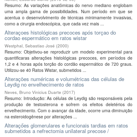
Resumo: As variações anatômicas do nervo mediano englobam
uma ampla gama de possibilidades. Num período em que se
acentua o desenvolvimento de técnicas minimamente invasivas,
como a cirurgia endoscópica, que cada vez mais ...
Alteraçoes histológicas precoces após torçao do
cordao espermático em ratos wistar
Westphal, Sebastiao José
(
2000
)
Resumo: Objetivou-se reproduzir um modelo experimental para
quantificaras alterações histológicas precoces, em períodos de
1,2 e 4 horas após torção do cordão espermático de 720 graus.
Utilizou-se 40 Ratos Wistar, submetidos ...
Alterações numéricas e volumétricas das células de
Leydig no envelhecimento de ratos
Neves, Bruno Vinicius Duarte
(
2017
)
Resumo: Introdução: As células de Leydig são responsáveis pela
produção de testosterona e sofrem os efeitos deletérios do
envelhecimento. Com o avançar da idade, ocorre uma diminuição
na esteroidogênese por alterações ...
Alteraçőes glomerulares e funcionais tardias em ratos
submetidos a nefrectomia unilateral precose /