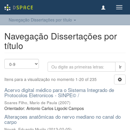
Toggl
navig
Navegação Dissertações por título
Navegação Dissertações por
título
Ir
Itens para a visualização no momento 1-20 of 235
Acervo digital médico para o Sistema Integrado de
Protocolos Eletronicos - SINPE© /
Soares Filho, Mario de Paula
(
2007
)
Orientador: Antonio Carlos Ligocki Campos
Alteraçoes anatômicas do nervo mediano no canal do
carpo
Novak, Eduardo Murilo
(
2013-02-05
)