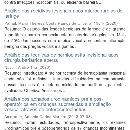
contra infecções nosocomiais, ou eficiente barreira ...
Análise das recidivas lesionais após microcirurgias de
laringe
Patrial, Maria Theresa Costa Ramos de Oliveira, 1984-
(
2020
)
Resumo: O estudo das lesões benignas da laringe é de grande
importância para o conhecimento do otorrinolaringologista. Mais
de 50% das pessoas com queixa vocal apresentam alteração
benigna das pregas vocais e algumas ...
Análise das técnicas de hernioplastia incisional após
cirurgia bariátrica aberta
Nassif, André Thá
(
2020
)
Resumo: Introdução: A melhor técnica de hernioplastia incisional
ainda não foi definida. Uma das dificuldades na comparação
dessas técnicas é a heterogenicidade no perfil dos pacientes
avaliados. Objetivo: Analisar os ...
Análise dos achados urodinâmicos pré e pós-
operatórios em crianças submetidas a ampliação
vesical através de enterocistoplastias
Amarante, Antonio Carlos Moreira
(
2013-07-08
)
Resumo: Foram estudados, retrospectivamente, os exames
urodinâmicos pré e pósoperatórios de 17 crianças incontinentes,