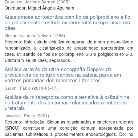
Zanellato, Josiane Bernatt
(
2005
)
Orientador: Miguel Ângelo Agulham
Anastomose aortoaórtica com fio de polipropileno e fio
de poligliconato : estudo experimental comparativo em
cães
Mesquita Júnior, Nelson
(
1996
)
Resumo: Este estudo objetiva comparar, de modo prospectivo e
randomizado, a cicatriza-ção de anastomose aortoaórtica em
cães, utilizando os fios de polipropileno 5-0 e poliglicona-to 5-0.
Utilizaram-se 28 cães, separados ...
Análise através da ultra-sonografia Doppler da
prevalencia de refluxo venoso na safena parva em
varizes primárias dos membros inferiores
Secchi, Fábio
(
2010-05-17
)
Análise da mirabegrona como alternativa à oxibutinina
no tratamento dos sintomas relacionados a cateteres
ureterais
Jaworski, Paulo
(
2021
)
Resumo: Introdução: Sintomas relacionados a cateteres ureterais
(SRCU) constituem uma condição comum apresentada por
pacientes submetidos a procedimentos endourológicos. Dor no