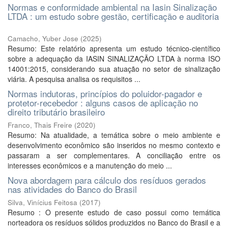
Normas e conformidade ambiental na Iasin Sinalização
LTDA : um estudo sobre gestão, certificação e auditoria
Camacho, Yuber Jose
(
2025
)
Resumo: Este relatório apresenta um estudo técnico-científico
sobre a adequação da IASIN SINALIZAÇÃO LTDA à norma ISO
14001:2015, considerando sua atuação no setor de sinalização
viária. A pesquisa analisa os requisitos ...
Normas indutoras, princípios do poluidor-pagador e
protetor-recebedor : alguns casos de aplicação no
direito tributário brasileiro
Franco, Thais Freire
(
2020
)
Resumo: Na atualidade, a temática sobre o meio ambiente e
desenvolvimento econômico são inseridos no mesmo contexto e
passaram a ser complementares. A conciliação entre os
interesses econômicos e a manutenção do meio ...
Nova abordagem para cálculo dos resíduos gerados
nas atividades do Banco do Brasil
Silva, Vinícius Feitosa
(
2017
)
Resumo : O presente estudo de caso possui como temática
norteadora os resíduos sólidos produzidos no Banco do Brasil e a