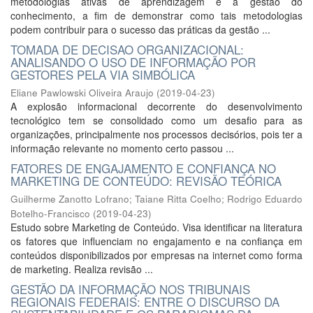
metodologias ativas de aprendizagem e a gestão do
conhecimento, a fim de demonstrar como tais metodologias
podem contribuir para o sucesso das práticas da gestão ...
TOMADA DE DECISAO ORGANIZACIONAL:
ANALISANDO O USO DE INFORMAÇÃO POR
GESTORES PELA VIA SIMBÓLICA
Eliane Pawlowski Oliveira Araujo
(
2019-04-23
)
A explosão informacional decorrente do desenvolvimento
tecnológico tem se consolidado como um desafio para as
organizações, principalmente nos processos decisórios, pois ter a
informação relevante no momento certo passou ...
FATORES DE ENGAJAMENTO E CONFIANÇA NO
MARKETING DE CONTEÚDO: REVISÃO TEÓRICA
Guilherme Zanotto Lofrano
;
Taiane Ritta Coelho
;
Rodrigo Eduardo
Botelho-Francisco
(
2019-04-23
)
Estudo sobre Marketing de Conteúdo. Visa identificar na literatura
os fatores que influenciam no engajamento e na confiança em
conteúdos disponibilizados por empresas na internet como forma
de marketing. Realiza revisão ...
GESTÃO DA INFORMAÇÃO NOS TRIBUNAIS
REGIONAIS FEDERAIS: ENTRE O DISCURSO DA