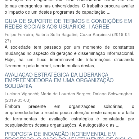
temas emergentes nas universidades. O trabalho procura avaliar
o impacto de um destes programas de capacitação ...
GUIA DE SUPORTE DE TERMOS E CONDIÇÕES EM
REDES SOCIAIS AOS USUÁRIOS: I AGREE
Felipe Ferreira
;
Valéria Sofia Bagatini
;
Cezar Karpinski
(
2019-04-
27
)
A sociedade tem passado por um momento de constantes
mudanças no aspecto da geração e disseminação informacional.
Hoje, há um fluxo interminável de informações circulando
livremente pela internet, sendo muitas destas, ...
AVALIAÇÃO ESTRATÉGICA DA LIDERANÇA
EMPREENDEDORA EM UMA ORGANIZAÇÃO
SOLIDÁRIA
Luciano Vignochi
;
Maria de Lourdes Borges
;
Daiana Schwengber
(
2019-05-03
)
Embora presente em organizações solidárias, o
empreendedorismo recebe pouca atenção neste campo e a falta
de ferramentas de avaliação estratégica é constatada por
pesquisadores dessas organizações. A autogestão e as ...
PROPOSTA DE INOVAÇÃO INCREMENTAL EM