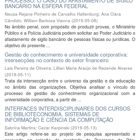
PROCESSO: O CASO DO AFASTAMENTO DE SIGILO
BANCÁRIO NA ESFERA FEDERAL
Neusa Rejane Pinheiro de Carvalho Haltenburg
;
Ana Clara
Cândido
;
William Barbosa Vianna
(
2019-05-08
)
No âmbito penal, com propósito de produzir provas, o Ministério
Público e a Polícia Judiciária podem solicitar ao Poder Judiciário o
afastamento de sigilo bancário de pessoas físicas ou jurídicas. O
objetivo do presente ...
Gestão do conhecimento e universidade corporativa:
intersecções no contexto do setor financeiro
Lais Pereira de Oliveira
;
Lillian Maria Araújo de Rezende Alvares
(
2019-05-11
)
Trata da intersecção entre o universo da gestão e da educação
no âmbito das organizações. Objetiva analisar o vínculo do
processo de gestão do conhecimento organizacional com a
universidade corporativa, a partir de ...
INTERFACES INTERDISCIPLINARES DOS CURSOS
DE BIBLIOTECONOMIA, SISTEMAS DE
INFORMAÇÃO E CIÊNCIA DA COMPUTAÇÃO
Sabrina Martins
;
Cezar Karpinski
(
2019-05-13
)
Este artigo refere-se ao projeto de pesquisa apresentado e