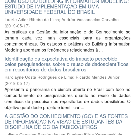
COM USO DO BUILDING INFORMATION MODELING:
ESTUDO DE IMPLEMENTAÇÃO EM UMA
UNIVERSIDADE FEDERAL DO BRASIL
Laerte Adler Ribeiro de Lima
;
Andréa Vasconcelos Carvalho
(
2019-05-17
)
As práticas da Gestão da Informação e do Conhecimento se
tornam cada vez mais essenciais para as organizações
contemporâneas. Os estudos e práticas do Building Information
Modeling abordam os fenômenos relacionados à ...
Identificação da expectativa do impacto percebido
pelos pesquisadores sobre o reuso de dadoscientíficos
em repositórios de dados brasileiros
Karolayne Costa Rodrigues de Lima
;
Ricardo Mendes Junior
(
2019-05-17
)
Apresenta o panorama da ciência aberta no Brasil com foco no
comportamento do pesquisadores quanto ao reuso de dados
científicos de pesquisa nos repositórios de dados brasileiros. O
objetivo geral deste projeto é identificar ...
A GESTÃO DO CONHECIMENTO (GC) E AS FONTES
DE INFORMAÇÃO NA VISÃO DE ESTUDANTES DA
DISCIPLINA DE GC DA FABICO/UFRGS
Juliana Carvalho Pereira
;
ketlen Stueber
;
Filipe Xerxeneski da