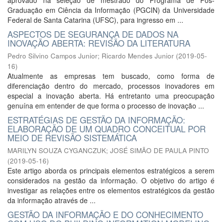
aprovado na seleção de mestrado do Programa de Pós-
Graduação em Ciência da Informação (PGCIN) da Universidade
Federal de Santa Catarina (UFSC), para ingresso em ...
ASPECTOS DE SEGURANÇA DE DADOS NA
INOVAÇÃO ABERTA: REVISÃO DA LITERATURA
Pedro Silvino Campos Junior
;
Ricardo Mendes Junior
(
2019-05-
16
)
Atualmente as empresas tem buscado, como forma de
diferenciação dentro do mercado, processos inovadores em
especial a inovação aberta. Há entretanto uma preocupação
genuína em entender de que forma o processo de inovação ...
ESTRATÉGIAS DE GESTÃO DA INFORMAÇÃO:
ELABORAÇÃO DE UM QUADRO CONCEITUAL POR
MEIO DE REVISÃO SISTEMÁTICA
MARILYN SOUZA CYGANCZUK
;
JOSÉ SIMÃO DE PAULA PINTO
(
2019-05-16
)
Este artigo aborda os principais elementos estratégicos a serem
considerados na gestão da informação. O objetivo do artigo é
investigar as relações entre os elementos estratégicos da gestão
da informação através de ...
GESTÃO DA INFORMAÇÃO E DO CONHECIMENTO