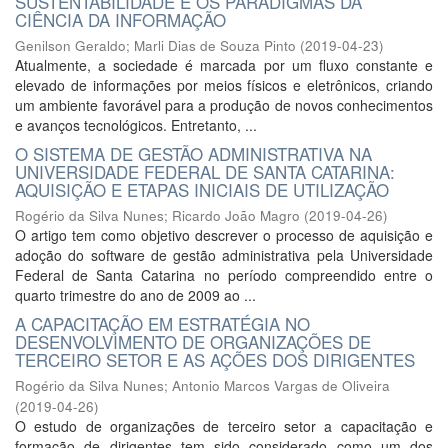
SUSTENTABILIDADE E OS PARADIGMAS DA
CIÊNCIA DA INFORMAÇÃO
Genilson Geraldo
;
Marli Dias de Souza Pinto
(
2019-04-23
)
Atualmente, a sociedade é marcada por um fluxo constante e
elevado de informações por meios físicos e eletrônicos, criando
um ambiente favorável para a produção de novos conhecimentos
e avanços tecnológicos. Entretanto, ...
O SISTEMA DE GESTÃO ADMINISTRATIVA NA
UNIVERSIDADE FEDERAL DE SANTA CATARINA:
AQUISIÇÃO E ETAPAS INICIAIS DE UTILIZAÇÃO
Rogério da Silva Nunes
;
Ricardo João Magro
(
2019-04-26
)
O artigo tem como objetivo descrever o processo de aquisição e
adoção do software de gestão administrativa pela Universidade
Federal de Santa Catarina no período compreendido entre o
quarto trimestre do ano de 2009 ao ...
A CAPACITAÇÃO EM ESTRATÉGIA NO
DESENVOLVIMENTO DE ORGANIZAÇÕES DE
TERCEIRO SETOR E AS AÇÕES DOS DIRIGENTES
Rogério da Silva Nunes
;
Antonio Marcos Vargas de Oliveira
(
2019-04-26
)
O estudo de organizações de terceiro setor a capacitação e
formação de dirigentes tem sido considerado como um dos