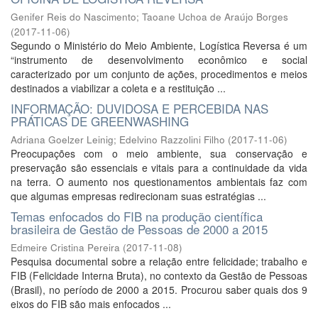
Genifer Reis do Nascimento
;
Taoane Uchoa de Araújo Borges
(
2017-11-06
)
Segundo o Ministério do Meio Ambiente, Logística Reversa é um
“instrumento de desenvolvimento econômico e social
caracterizado por um conjunto de ações, procedimentos e meios
destinados a viabilizar a coleta e a restituição ...
INFORMAÇÃO: DUVIDOSA E PERCEBIDA NAS
PRÁTICAS DE GREENWASHING
Adriana Goelzer Leinig
;
Edelvino Razzolini Filho
(
2017-11-06
)
Preocupações com o meio ambiente, sua conservação e
preservação são essenciais e vitais para a continuidade da vida
na terra. O aumento nos questionamentos ambientais faz com
que algumas empresas redirecionam suas estratégias ...
Temas enfocados do FIB na produção científica
brasileira de Gestão de Pessoas de 2000 a 2015
Edmeire Cristina Pereira
(
2017-11-08
)
Pesquisa documental sobre a relação entre felicidade; trabalho e
FIB (Felicidade Interna Bruta), no contexto da Gestão de Pessoas
(Brasil), no período de 2000 a 2015. Procurou saber quais dos 9
eixos do FIB são mais enfocados ...