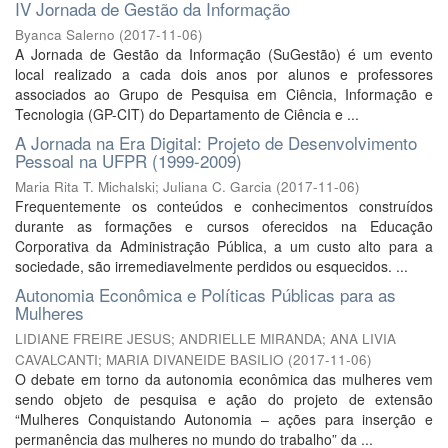
IV Jornada de Gestão da Informação
Byanca Salerno
(
2017-11-06
)
A Jornada de Gestão da Informação (SuGestão) é um evento
local realizado a cada dois anos por alunos e professores
associados ao Grupo de Pesquisa em Ciência, Informação e
Tecnologia (GP-CIT) do Departamento de Ciência e ...
A Jornada na Era Digital: Projeto de Desenvolvimento
Pessoal na UFPR (1999-2009)
Maria Rita T. Michalski
;
Juliana C. Garcia
(
2017-11-06
)
Frequentemente os conteúdos e conhecimentos construídos
durante as formações e cursos oferecidos na Educação
Corporativa da Administração Pública, a um custo alto para a
sociedade, são irremediavelmente perdidos ou esquecidos. ...
Autonomia Econômica e Políticas Públicas para as
Mulheres
LIDIANE FREIRE JESUS
;
ANDRIELLE MIRANDA
;
ANA LIVIA
CAVALCANTI
;
MARIA DIVANEIDE BASILIO
(
2017-11-06
)
O debate em torno da autonomia econômica das mulheres vem
sendo objeto de pesquisa e ação do projeto de extensão
“Mulheres Conquistando Autonomia – ações para inserção e
permanência das mulheres no mundo do trabalho” da ...