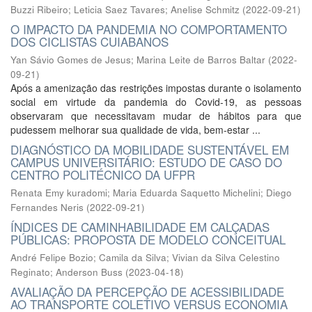
Buzzi Ribeiro
;
Leticia Saez Tavares
;
Anelise Schmitz
(
2022-09-21
)
O IMPACTO DA PANDEMIA NO COMPORTAMENTO
DOS CICLISTAS CUIABANOS
Yan Sávio Gomes de Jesus
;
Marina Leite de Barros Baltar
(
2022-
09-21
)
Após a amenização das restrições impostas durante o isolamento
social em virtude da pandemia do Covid-19, as pessoas
observaram que necessitavam mudar de hábitos para que
pudessem melhorar sua qualidade de vida, bem-estar ...
DIAGNÓSTICO DA MOBILIDADE SUSTENTÁVEL EM
CAMPUS UNIVERSITÁRIO: ESTUDO DE CASO DO
CENTRO POLITÉCNICO DA UFPR
Renata Emy kuradomi
;
Maria Eduarda Saquetto Michelini
;
Diego
Fernandes Neris
(
2022-09-21
)
ÍNDICES DE CAMINHABILIDADE EM CALÇADAS
PÚBLICAS: PROPOSTA DE MODELO CONCEITUAL
André Felipe Bozio
;
Camila da Silva
;
Vivian da Silva Celestino
Reginato
;
Anderson Buss
(
2023-04-18
)
AVALIAÇÃO DA PERCEPÇÃO DE ACESSIBILIDADE
AO TRANSPORTE COLETIVO VERSUS ECONOMIA