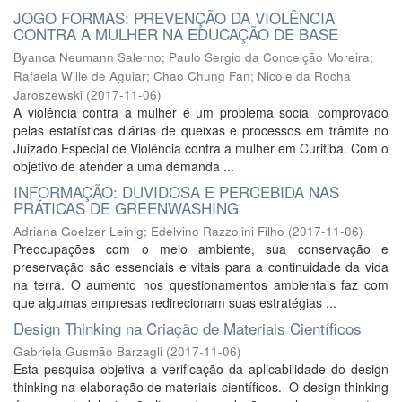
JOGO FORMAS: PREVENÇÃO DA VIOLÊNCIA
CONTRA A MULHER NA EDUCAÇÃO DE BASE
Byanca Neumann Salerno
;
Paulo Sergio da Conceição Moreira
;
Rafaela Wille de Aguiar
;
Chao Chung Fan
;
Nicole da Rocha
Jaroszewski
(
2017-11-06
)
A violência contra a mulher é um problema social comprovado
pelas estatísticas diárias de queixas e processos em trâmite no
Juizado Especial de Violência contra a mulher em Curitiba. Com o
objetivo de atender a uma demanda ...
INFORMAÇÃO: DUVIDOSA E PERCEBIDA NAS
PRÁTICAS DE GREENWASHING
Adriana Goelzer Leinig
;
Edelvino Razzolini Filho
(
2017-11-06
)
Preocupações com o meio ambiente, sua conservação e
preservação são essenciais e vitais para a continuidade da vida
na terra. O aumento nos questionamentos ambientais faz com
que algumas empresas redirecionam suas estratégias ...
Design Thinking na Criação de Materiais Científicos
Gabriela Gusmão Barzagli
(
2017-11-06
)
Esta pesquisa objetiva a verificação da aplicabilidade do design
thinking na elaboração de materiais científicos. O design thinking