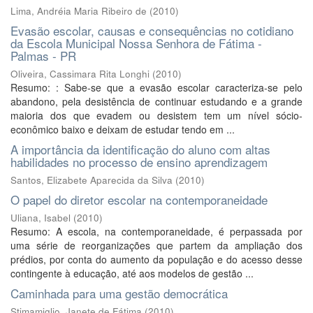
Lima, Andréia Maria Ribeiro de
(
2010
)
Evasão escolar, causas e consequências no cotidiano
da Escola Municipal Nossa Senhora de Fátima -
Palmas - PR
Oliveira, Cassimara Rita Longhi
(
2010
)
Resumo: : Sabe-se que a evasão escolar caracteriza-se pelo
abandono, pela desistência de continuar estudando e a grande
maioria dos que evadem ou desistem tem um nível sócio-
econômico baixo e deixam de estudar tendo em ...
A importância da identificação do aluno com altas
habilidades no processo de ensino aprendizagem
Santos, Elizabete Aparecida da Silva
(
2010
)
O papel do diretor escolar na contemporaneidade
Uliana, Isabel
(
2010
)
Resumo: A escola, na contemporaneidade, é perpassada por
uma série de reorganizações que partem da ampliação dos
prédios, por conta do aumento da população e do acesso desse
contingente à educação, até aos modelos de gestão ...
Caminhada para uma gestão democrática
Stimamiglio, Janete de Fátima
(
2010
)