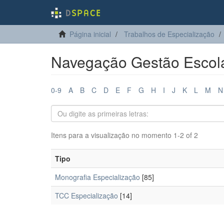
Página inicial
Trabalhos de Especialização
Navegação Gestão Escolar
0-9
A
B
C
D
E
F
G
H
I
J
K
L
M
N
Itens para a visualização no momento 1-2 of 2
Tipo
Monografia Especialização
[85]
TCC Especialização
[14]