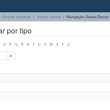
Ciências Humanas
Gestão Escolar
Navegação Gestão Escolar 
 por tipo
O
P
Q
R
S
T
U
V
W
X
Y
Z
Ir