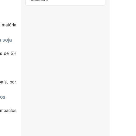
 matéria
a soja
es de SH
aís, por
cos
impactos