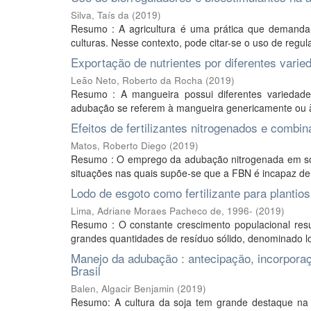
Silva, Taís da
(
2019
)
Resumo : A agricultura é uma prática que demanda 
culturas. Nesse contexto, pode citar-se o uso de regulad
Exportação de nutrientes por diferentes var
Leão Neto, Roberto da Rocha
(
2019
)
Resumo : A mangueira possui diferentes variedad
adubação se referem à mangueira genericamente ou às
Efeitos de fertilizantes nitrogenados e combi
Matos, Roberto Diego
(
2019
)
Resumo : O emprego da adubação nitrogenada em soja 
situações nas quais supõe-se que a FBN é incapaz de 
Lodo de esgoto como fertilizante para plantio
Lima, Adriane Moraes Pacheco de, 1996-
(
2019
)
Resumo : O constante crescimento populacional resu
grandes quantidades de resíduo sólido, denominado l
Manejo da adubação : antecipação, incorporaç
Brasil
Balen, Algacir Benjamin
(
2019
)
Resumo: A cultura da soja tem grande destaque na 