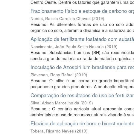
Centro Oeste. Dentre os fatores que garantem uma bo
Fracionamento físico e estoque de carbono or
Nunes, Raissa Carolina Chaves
(
2019
)
Resumo: As diferentes formas de uso do solo adota
orgânica do solo, alteram a dinâmica e a natureza do 
Aplicação de fertilizante fosfatado com subst
Nascimento, João Paulo Smith Nazario
(
2019
)
Resumo: Substâncias húmicas (SH) são reconhecidas
sendo a grande maioria extraída de matéria orgânica 
Inoculação de Azospirillum brasilense para re
Piovesan, Rony Rafael
(
2019
)
Resumo: O milho é um cereal de grande importância
pequenos e grandes produtores. A adubação nitrogenad
Comparação de resultados do uso de fertilizan
Silva, Adson Marcelino da
(
2019
)
Resumo : O cenário agrícola atual apresenta como
ambientais e o uso de recursos naturais visando à sust
Eficácia de aplicação de boro e bioestimulante 
Tobera, Ricardo Neves
(
2019
)