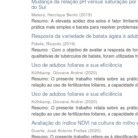
Mudança da relação pH versus saturação por
do Sul
Matera, Henrique Bento
(
2019
)
Resumo: A elevada acidez dos solos é fator limitant
prática mais simples e barata para resolver problemas 
Resposta da variedade de batata ágata à adu
Fidelis, Ricardo
(
2019
)
Resumo : Com o objetivo de avaliar a resposta de fon
qualitativas de tubérculos de batata, foram utilizadas 
Uso de adubos foliares e sua eficiência
Külhkamp, Giovane Andrei
(
2020
)
Resumo: O presente trabalho relata sobre as práti
relação ao uso de fertilizantes foliares, a capacidade 
Uso de adubos foliares e sua eficiência
Külhkamp, Giovane Andrei
(
2020
)
Resumo: O presente trabalho relata sobre as práti
relação ao uso de fertilizantes foliares, a capacidade 
Avaliação do índice NDVI na cultura do milh
Duarte, José Antonio Freitas
(
2020
)
Resumo: O presente trabalho refere-se à identificação