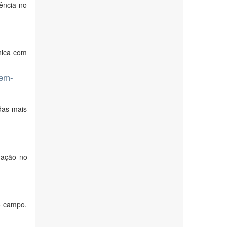
ência no
nica com
gem-
das mais
dação no
o campo.