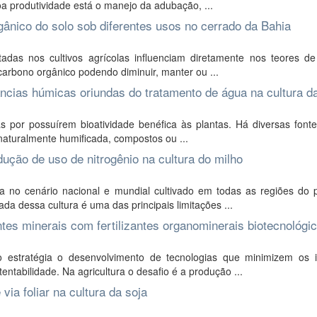
a produtividade está o manejo da adubação, ...
gânico do solo sob diferentes usos no cerrado da Bahia
das nos cultivos agrícolas influenciam diretamente nos teores de
carbono orgânico podendo diminuir, manter ou ...
âncias húmicas oriundas do tratamento de água na cultura d
 por possuírem bioatividade benéfica às plantas. Há diversas font
naturalmente humificada, compostos ou ...
dução de uso de nitrogênio na cultura do milho
 no cenário nacional e mundial cultivado em todas as regiões do p
a dessa cultura é uma das principais limitações ...
tes minerais com fertilizantes organominerais biotecnológi
 estratégia o desenvolvimento de tecnologias que minimizem os 
entabilidade. Na agricultura o desafio é a produção ...
via foliar na cultura da soja