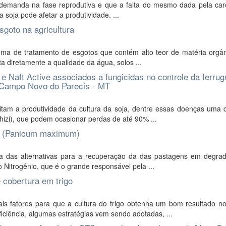
demanda na fase reprodutiva e que a falta do mesmo dada pela car
 soja pode afetar a produtividade. ...
sgoto na agricultura
ma de tratamento de esgotos que contém alto teor de matéria orgâ
ta diretamente a qualidade da água, solos ...
 Naft Active associados a fungicidas no controle da ferru
m Campo Novo do Parecis - MT
tam a produtividade da cultura da soja, dentre essas doenças uma 
hizi), que podem ocasionar perdas de até 90% ...
ça (Panicum maximum)
ma das alternativas para a recuperação da das pastagens em degra
o Nitrogênio, que é o grande responsável pela ...
 cobertura em trigo
is fatores para que a cultura do trigo obtenha um bom resultado n
iciência, algumas estratégias vem sendo adotadas, ...