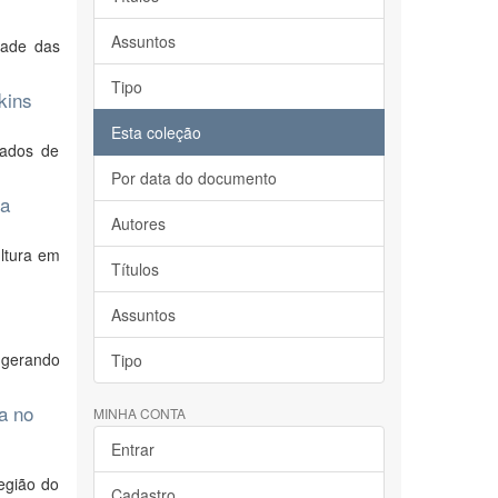
Assuntos
dade das
Tipo
kins
Esta coleção
dados de
Por data do documento
ja
Autores
ltura em
Títulos
Assuntos
 gerando
Tipo
a no
MINHA CONTA
Entrar
egião do
Cadastro