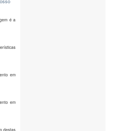
rosso
agem é a
erísticas
mento em
mento em
ão destas