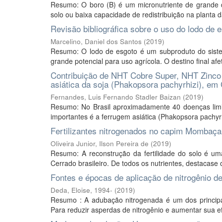
Resumo: O boro (B) é um micronutriente de grande 
solo ou baixa capacidade de redistribuição na planta da
Revisão bibliográfica sobre o uso do lodo de e
Marcelino, Daniel dos Santos
(
2019
)
Resumo: O lodo de esgoto é um subproduto do siste
grande potencial para uso agrícola. O destino final afe
Contribuição de NHT Cobre Super, NHT Zinco e
asiática da soja (Phakopsora pachyrhizi), e
Fernandes, Luis Fernando Stadler Baizan
(
2019
)
Resumo: No Brasil aproximadamente 40 doenças limi
importantes é a ferrugem asiática (Phakopsora pachyr
Fertilizantes nitrogenados no capim Momba
Oliveira Junior, Ilson Pereira de
(
2019
)
Resumo: A reconstrução da fertilidade do solo é u
Cerrado brasileiro. De todos os nutrientes, destacase 
Fontes e épocas de aplicação de nitrogênio de
Deda, Eloise, 1994-
(
2019
)
Resumo : A adubação nitrogenada é um dos principa
Para reduzir asperdas de nitrogênio e aumentar sua ef