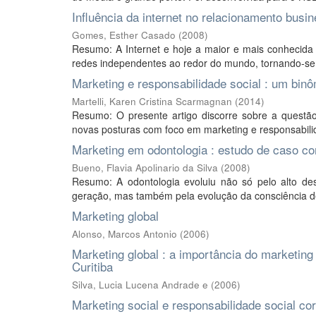
Influência da internet no relacionamento busi
Gomes, Esther Casado
(
2008
)
Resumo: A Internet e hoje a maior e mais conhecida
redes independentes ao redor do mundo, tornando-se o 
Marketing e responsabilidade social : um bin
Martelli, Karen Cristina Scarmagnan
(
2014
)
Resumo: O presente artigo discorre sobre a quest
novas posturas com foco em marketing e responsabilida
Marketing em odontologia : estudo de caso com
Bueno, Flavia Apolinario da Silva
(
2008
)
Resumo: A odontologia evoluiu não só pelo alto des
geração, mas também pela evolução da consciência de 
Marketing global
Alonso, Marcos Antonio
(
2006
)
Marketing global : a importância do marketin
Curitiba
Silva, Lucia Lucena Andrade e
(
2006
)
Marketing social e responsabilidade social c