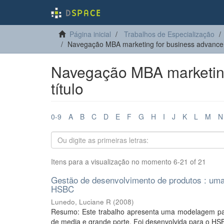
Página inicial
Trabalhos de Especialização
Navegação MBA marketing for business advancem
Navegação MBA marketing
título
0-9
A
B
C
D
E
F
G
H
I
J
K
L
M
N
Itens para a visualização no momento 6-21 of 21
Gestão de desenvolvimento de produtos : uma 
HSBC
Lunedo, Luciane R
(
2008
)
Resumo: Este trabalho apresenta uma modelagem pa
de media e grande porte. Foi desenvolvida para o HSBC