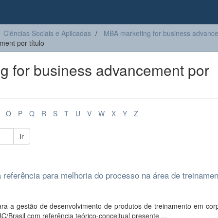
Ciências Sociais e Aplicadas
MBA marketing for business advanc
ent por título
 for business advancement por
O
P
Q
R
S
T
U
V
W
X
Y
Z
Ir
referência para melhoria do processo na área de treinamen
ra a gestão de desenvolvimento de produtos de treinamento em cor
/Brasil com referência teórico-conceitual presente ...