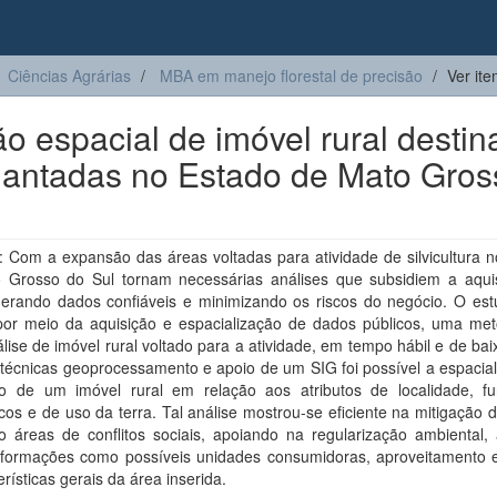
Ciências Agrárias
MBA em manejo florestal de precisão
Ver it
o espacial de imóvel rural desti
plantadas no Estado de Mato Gros
 Com a expansão das áreas voltadas para atividade de silvicultura n
 Grosso do Sul tornam necessárias análises que subsidiem a aqui
 gerando dados confiáveis e minimizando os riscos do negócio. O es
por meio da aquisição e espacialização de dados públicos, uma met
lise de imóvel rural voltado para a atividade, em tempo hábil e de bai
técnicas geoprocessamento e apoio de um SIG foi possível a espacial
ão de um imóvel rural em relação aos atributos de localidade, fun
cos e de uso da terra. Tal análise mostrou-se eficiente na mitigação d
o áreas de conflitos sociais, apoiando na regularização ambiental,
informações como possíveis unidades consumidoras, aproveitamento 
erísticas gerais da área inserida.