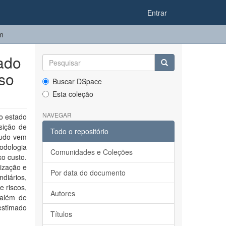
Entrar
em
nado
so
Buscar DSpace
Esta coleção
NAVEGAR
o estado
sição de
Todo o repositório
tudo vem
odologia
Comunidades e Coleções
xo custo.
ização e
Por data do documento
diários,
e riscos,
Autores
 além de
estimado
Títulos