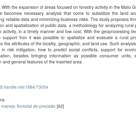
: With the expansion of áreas focused on forestry activity in the Mato 
te becomes necessary analysis that come to subsidize the land acqu
ng reliable data and minimizing business risks. The study proposes th
ion and spatialization of public data, a methodology for analyzing rural 
o activity, in a timely manner and low cost. With the geoprocessing t
support fron it was possible to spatialize and evaluate a rural pro
 to the attributes of the locality, geographic, and land use. Such analys
e in risk mitigation, how to predict social conflicts, support for envi
ization, besides bringing information as possible consumer units, 
ion and general features of the inserted area.
hdl.handle.net/1884/73054
ons
manejo florestal de precisão
[62]