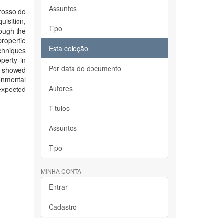
Assuntos
Grosso do
isition,
Tipo
rough the
propertie
Esta coleção
echniques
perty in
Por data do documento
is showed
ronmental
Autores
expected
Títulos
Assuntos
Tipo
MINHA CONTA
Entrar
Cadastro