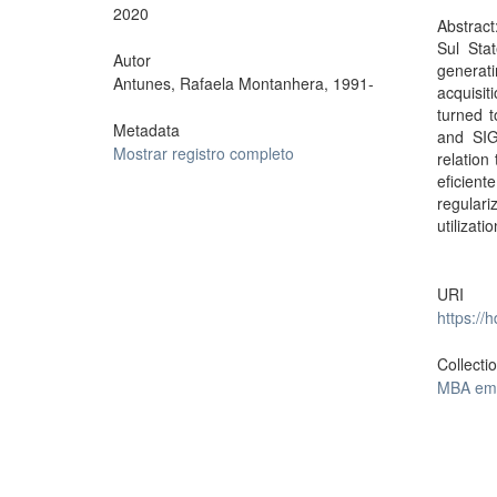
2020
Abstract
Sul Sta
Autor
generati
Antunes, Rafaela Montanhera, 1991-
acquisit
turned t
Metadata
and SIG 
Mostrar registro completo
relation
eficient
regular
utilizat
URI
https://
Collecti
MBA em 