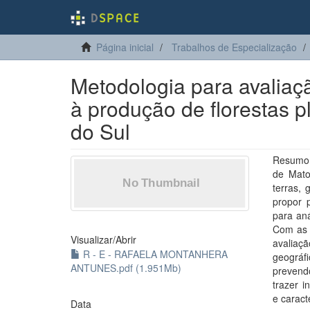
Página inicial
Trabalhos de Especialização
Metodologia para avaliaçã
à produção de florestas 
do Sul
Resumo:
de Mato
terras,
propor 
para aná
Com as 
Visualizar/
Abrir
avaliaç
R - E - RAFAELA MONTANHERA
geográfi
ANTUNES.pdf (1.951Mb)
prevend
trazer 
e caract
Data