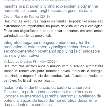
Insights in pathogenicity and eco-epidemiology in the
herpotrichiellaceus funghi based on genomic data
Costa, Flávia de Fátima
(
2019
)
Resumo: As leveduras negras da família Herpotrichiellaceae são
extremamente importantes no ponto de vista clínico e ecológico.
Estes são oligotróficos e podem estar presentes em uma ampla
variedade de nichos ambientais. ...
Integrated sugarcane bagasse biorefinery for the
production of xylanases, xylooligosaccharides and
second-generation bioethanol appliying [sic] imidazole
as new green solvent
Valladares Diestra, Kim Kley
(
2022
)
Resumo: Nos últimos anos o mundo vem buscando alternativas
limpas e renováveis para fornecer novos materiais e energia,
reduzindo a dependência dos combustíveis fósseis derivados do
petróleo. No Brasil, as políticas ...
Isolamento e identificação da bactéria anaeróbia
Clostridium perfringens no veneno e quelíceras de
Loxosceles intermedia (aranha marrom) : avaliação da
potencialização da lesão dermonecrótica decorrente
dos acidentes loxoscélicos