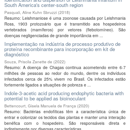
South America's center-south region
Pasquali, Aline Kuhn Sbruzzi
(
2018
)
Resumo: Leishmaniose é uma zoonose causada por Leishmania
Ross, 1903 protozoário que é transmitido aos hospedeiros
vertebrados (mamíferos) por vetores (flebotomíneo). São
doenças negligenciadas de grande importância em ...
Implementação na indústria de processo produtivo de
proteína recombinante para incorporação em kit de
diagnóstico
Souza, Priscila Zanette de
(
2022
)
Resumo: A doença de Chagas continua acometendo entre 6-7
milhões de pessoas ao redor do mundo, dentre os indivíduos
infectados cerca de 25% vivem no Brasil. Os infectados estão
fortemente ligados a situações de pobreza e ...
Indole-3-acetic acid producing endophytic bacteria with
potential to be applied as bioinoculant
Bettencourt, Gisela Manuela de França
(
2020
)
Resumo: Bactérias endofíticas têm a característica única de
entrar e colonizar os tecidos das plantas e manter uma interação
benéfica com o hospedeiro. São responsáveis direta e
indiretamente por diversas características ...