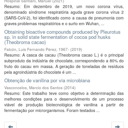
Hospinal Santiani, Manuel
(
2021
)
Resumo: Em dezembro de 2019, um novo corona vírus,
denominado síndrome respiratória aguda grave corona vírus 2
(SARS-CoV-2), foi identificado como a causa de pneumonia com
graves problemas respiratórios e o surto em Wuhan, ...
Obtaining bioactive compounds produced by Pleurotus
sp. in solid state fermentation of cocoa pod husks
(Theobroma cacao)
Falcón, Luis Fernando Pérez, 1967-
(
2019
)
Resumo: A casca de cacau (Theobroma cacao L.) é o principal
subproduto da indústria de chocolate, correspondendo a 80% do
fruto do cacau em massa. A geração de toneladas de resíduos
pela agroindústria do chocolate é um ...
Obtenção de vanilina por via microbiana
Vasconcelos, Marcio dos Santos
(
2014
)
Resumo: Este trabalho teve como objetivo a determinação das
melhores condições para o desenvolvimento de um processo
viável de produção biotecnológica de vanilina a partir de
fermentação por microrganismos. Foram testados ...