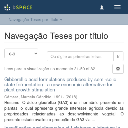
Toggl
navig
Navegação Teses por título
Navegação Teses por título
Ir
Itens para a visualização no momento 31-50 of 82
Gibberellic acid formulations produced by semi-solid
state fermentation : a new economic alternative for
plant growth stimulation
Câmara, Marcela Cândido, 1991-
(
2018
)
Resumo: O ácido giberélico (GA3) é um hormônio presente em
plantas, o qual apresenta grande interesse agrícola devido as
propriedades relacionadas ao desenvolvimento vegetal. O
presente estudo avaliou a produção do GA3 via ...
Identification and dispersion of Leishmania infantum in