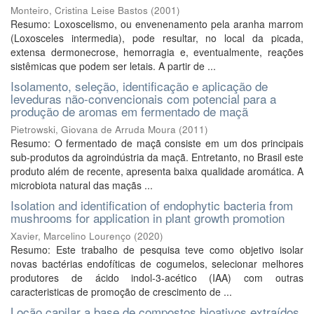
Monteiro, Cristina Leise Bastos
(
2001
)
Resumo: Loxoscelismo, ou envenenamento pela aranha marrom
(Loxosceles intermedia), pode resultar, no local da picada,
extensa dermonecrose, hemorragia e, eventualmente, reações
sistêmicas que podem ser letais. A partir de ...
Isolamento, seleção, identificação e aplicação de
leveduras não-convencionais com potencial para a
produção de aromas em fermentado de maçã
Pietrowski, Giovana de Arruda Moura
(
2011
)
Resumo: O fermentado de maçã consiste em um dos principais
sub-produtos da agroindústria da maçã. Entretanto, no Brasil este
produto além de recente, apresenta baixa qualidade aromática. A
microbiota natural das maçãs ...
Isolation and identification of endophytic bacteria from
mushrooms for application in plant growth promotion
Xavier, Marcelino Lourenço
(
2020
)
Resumo: Este trabalho de pesquisa teve como objetivo isolar
novas bactérias endofíticas de cogumelos, selecionar melhores
produtores de ácido indol-3-acético (IAA) com outras
caracteristicas de promoção de crescimento de ...
Loção capilar a base de compostos bioativos extraídos