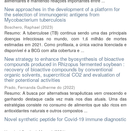
alimentares e mantendo relações importantes entre ...
New approaches in the development of a platform for
the selection of immunogenic antigens from
Mycobacterium tuberculosis
Boschero, Raphael
(
2023
)
Resumo: A tuberculose (TB) continua sendo uma das principais
doenças infecciosas no mundo, com 1,6 milhão de mortes
estimadas em 2021. Como profilaxia, a única vacina licenciada e
disponível é a BCG com alta cobertura e ...
New strategy to enhance the byosynthesis of bioactive
compounds produced in Rhizopus fermented soybean :
recovery of bioactive compounds by conventional
organic solvents, supercritical CO2 and evaluation of
their potentional activities
Prado, Fernanda Guilherme do
(
2022
)
Resumo: A busca por alternativas terapêuticas vem crescendo e
ganhando destaque cada vez mais nos dias atuais. Uma das
estratégias consiste no consumo de alimentos que são ricos em
antioxidantes naturais e outros compostos ...
Novel synthetic peptide for Covid-19 immune diagnostic