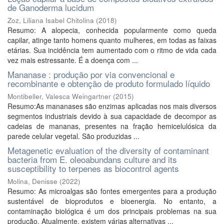
de Ganoderma lucidum
Zoz, Liliana Isabel Chitolina
(
2018
)
Resumo: A alopecia, conhecida popularmente como queda
capilar, atinge tanto homens quanto mulheres, em todas as faixas
etárias. Sua incidência tem aumentado com o ritmo de vida cada
vez mais estressante. É a doença com ...
Mananase : produção por via convencional e
recombinante e obtenção de produto formulado líquido
Montibeller, Valesca Weingartner
(
2015
)
Resumo:As mananases são enzimas aplicadas nos mais diversos
segmentos industriais devido à sua capacidade de decompor as
cadeias de mananas, presentes na fração hemicelulósica da
parede celular vegetal. São produzidas ...
Metagenetic evaluation of the diversity of contaminant
bacteria from E. oleoabundans culture and its
susceptibility to terpenes as biocontrol agents
Molina, Denisse
(
2022
)
Resumo: As microalgas são fontes emergentes para a produção
sustentável de bioprodutos e bioenergia. No entanto, a
contaminação biológica é um dos principais problemas na sua
produção. Atualmente, existem várias alternativas ...