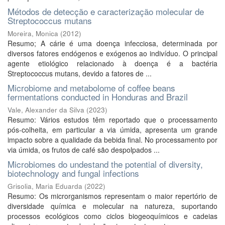
Métodos de detecção e caracterização molecular de
Streptococcus mutans
Moreira, Monica
(
2012
)
Resumo; A cárie é uma doença infecciosa, determinada por
diversos fatores endógenos e exógenos ao indivíduo. O principal
agente etiológico relacionado à doença é a bactéria
Streptococcus mutans, devido a fatores de ...
Microbiome and metabolome of coffee beans
fermentations conducted in Honduras and Brazil
Vale, Alexander da Silva
(
2023
)
Resumo: Vários estudos têm reportado que o processamento
pós-colheita, em particular a via úmida, apresenta um grande
impacto sobre a qualidade da bebida final. No processamento por
via úmida, os frutos de café são despolpados ...
Microbiomes do undestand the potential of diversity,
biotechnology and fungal infections
Grisolia, Maria Eduarda
(
2022
)
Resumo: Os microrganismos representam o maior repertório de
diversidade química e molecular na natureza, suportando
processos ecológicos como ciclos biogeoquímicos e cadeias