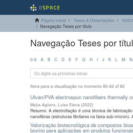
Página inicial
Teses & Dissertações
40001
Navegação Teses por título
Navegação Teses por títu
0-9
A
B
C
D
E
F
G
H
I
J
K
L
M
N
Itens para a visualização no momento 80-82 of 82
Ulvan/PVA electrospun nanofibers thermally cr
Mejía-Agüero, Luisa Elena
(
2022
)
Resumo: A electrofiação é uma técnica de fabricação d
nanofibras (estruturas fibrilares na faixa sub-mícron).
Valorização biotecnológica de compostos bioat
bovino para aplicações em produtos funcionai