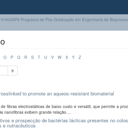
016036P8 Programa de Pós-Graduação em Engenharia de Bioprocess
lo
O
P
Q
R
S
T
U
V
W
X
Y
Z
Ir
osslinked to promote an aqueos-resistant biomaterial
e fibras electrostáticas de baixo custo e versátil, que permite a pr
 As nanofibras exibem grande relação ...
ivos e prospecção de bactérias lácticas presentes no colos
s e nutracêuticos