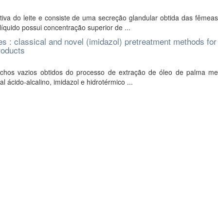
tiva do leite e consiste de uma secreção glandular obtida das fêmea
íquido possui concentração superior de ...
hes : classical and novel (imidazol) pretreatment methods for
roducts
cachos vazios obtidos do processo de extração de óleo de palma me
l ácido-alcalino, imidazol e hidrotérmico ...