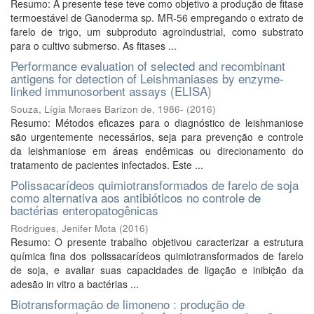
Resumo: A presente tese teve como objetivo a produção de fitase
termoestável de Ganoderma sp. MR-56 empregando o extrato de
farelo de trigo, um subproduto agroindustrial, como substrato
para o cultivo submerso. As fitases ...
Performance evaluation of selected and recombinant
antigens for detection of Leishmaniases by enzyme-
linked immunosorbent assays (ELISA)
Souza, Lígia Moraes Barizon de, 1986-
(
2016
)
Resumo: Métodos eficazes para o diagnóstico de leishmaniose
são urgentemente necessários, seja para prevenção e controle
da leishmaniose em áreas endêmicas ou direcionamento do
tratamento de pacientes infectados. Este ...
Polissacarídeos quimiotransformados de farelo de soja
como alternativa aos antibióticos no controle de
bactérias enteropatogênicas
Rodrigues, Jenifer Mota
(
2016
)
Resumo: O presente trabalho objetivou caracterizar a estrutura
química fina dos polissacarídeos quimiotransformados de farelo
de soja, e avaliar suas capacidades de ligação e inibição da
adesão in vitro a bactérias ...
Biotransformação de limoneno : produção de