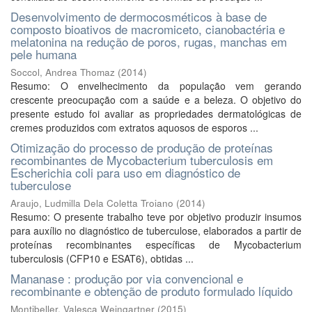
Desenvolvimento de dermocosméticos à base de
composto bioativos de macromiceto, cianobactéria e
melatonina na redução de poros, rugas, manchas em
pele humana
Soccol, Andrea Thomaz
(
2014
)
Resumo: O envelhecimento da população vem gerando
crescente preocupação com a saúde e a beleza. O objetivo do
presente estudo foi avaliar as propriedades dermatológicas de
cremes produzidos com extratos aquosos de esporos ...
Otimização do processo de produção de proteínas
recombinantes de Mycobacterium tuberculosis em
Escherichia coli para uso em diagnóstico de
tuberculose
Araujo, Ludmilla Dela Coletta Troiano
(
2014
)
Resumo: O presente trabalho teve por objetivo produzir insumos
para auxílio no diagnóstico de tuberculose, elaborados a partir de
proteínas recombinantes específicas de Mycobacterium
tuberculosis (CFP10 e ESAT6), obtidas ...
Mananase : produção por via convencional e
recombinante e obtenção de produto formulado líquido
Montibeller, Valesca Weingartner
(
2015
)