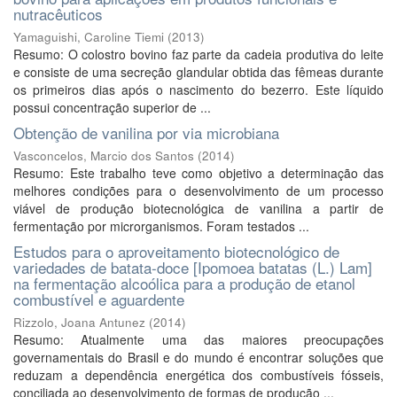
nutracêuticos
Yamaguishi, Caroline Tiemi
(
2013
)
Resumo: O colostro bovino faz parte da cadeia produtiva do leite
e consiste de uma secreção glandular obtida das fêmeas durante
os primeiros dias após o nascimento do bezerro. Este líquido
possui concentração superior de ...
Obtenção de vanilina por via microbiana
Vasconcelos, Marcio dos Santos
(
2014
)
Resumo: Este trabalho teve como objetivo a determinação das
melhores condições para o desenvolvimento de um processo
viável de produção biotecnológica de vanilina a partir de
fermentação por microrganismos. Foram testados ...
Estudos para o aproveitamento biotecnológico de
variedades de batata-doce [Ipomoea batatas (L.) Lam]
na fermentação alcoólica para a produção de etanol
combustível e aguardente
Rizzolo, Joana Antunez
(
2014
)
Resumo: Atualmente uma das maiores preocupações
governamentais do Brasil e do mundo é encontrar soluções que
reduzam a dependência energética dos combustíveis fósseis,
conciliada ao desenvolvimento de formas de produção ...