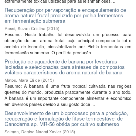
extremamente tóxicas utilizadas para as leishmanioses. ...
Recuperação por pervaporação e encapsulamento de
aroma natural frutal produzido por pichia fermentans
em fermentação submersa
Rossi, Suzan Cristina
(
2015
)
Resumo: Neste trabalho foi desenvolvido um processo para
obtenção de um aroma frutal, cujo principal componente foi o
acetato de isoamila, biossintetizado por Pichia fermentans em
fermentação submersa. O perfil da produção ...
Produção de aguardente de banana por leveduras
isoladas e selecionadas para sínteses de compostos
voláteis característicos do aroma natural de banana
Matos, Mara Eli de
(
2015
)
Resumo: A banana é uma fruta tropical cultivada nas regiões
quentes do mundo, produzida praticamente durante o ano todo.
A banana é um importante componente alimentar e econômico
em diversos países devido a seu gosto doce ...
Desenvolvimento de um bioprocesso para a produção,
recuperação e formulação de fitase termoestável de
Ganoderna sp. MR-56 obtida por cultivo submerso
Salmon, Denise Naomi Xavier
(
2015
)