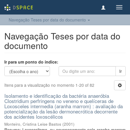
Toggl
navig
Navegação Teses por data do documento
Navegação Teses por data do
documento
Ir para um ponto do índice:
Ir
Itens para a visualização no momento 1-20 of 82
Isolamento e identificação da bactéria anaeróbia
Clostridium perfringens no veneno e quelíceras de
Loxosceles intermedia (aranha marrom) : avaliação da
potencialização da lesão dermonecrótica decorrente
dos acidentes loxoscélicos
Monteiro, Cristina Leise Bastos
(
2001
)
Resumo: Loxoscelismo, ou envenenamento pela aranha marrom