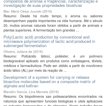
compostos de aromas e fragâncias, caracterização e
investigação de suas propriedades bioativas
Bier, Mário César Jucoski
(
2016
)
Resumo: Desde há muito tempo, o aroma ou sabores
desempenham papéis importantes na vida humana. Até o século
20, muitos aromas naturais foram obtidos a partir de animais e
plantas superiores. A fermentação tem grandes ...
Poly(Lactic acid) production by conventional and
microwave polymerization of lactic acid produced in
submerged fermentation
Oliveira, Juliana de
(
2016
)
Resumo: Poli(ácido lático), poliéster, é um polímero
biodegravável aplicado em produtos como embalagens, têxteis,
médicos e farmacêuticos. Pode ser obtido a partir do monômero
ácido lático (AL) por meio da reação de ...
Development of a system for carrying or release
bioactive molecules based on a composite matrix of
alginate and kefiran
Blandón García, Lina Marcela
(
2016
)
Resumo: Os biopolimeros sao polissacarideos encontrados na
natureza que apresentam funcoes biologicas e uteis aplicacoes
na industria farmaceutica e de alimentos. Neste trabalho forum