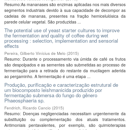
Resumo:As mananases são enzimas aplicadas nos mais diversos
segmentos industriais devido à sua capacidade de decompor as
cadeias de mananas, presentes na fração hemicelulósica da
parede celular vegetal. São produzidas ...
The potential use of yeast starter cultures to improve
the fermentation and quality of coffee during wet
processing : selection, implementation and sensorial
effects
Pereira, Gilberto Vinícius de Melo
(
2015
)
Resumo: Durante o processamento via úmida de café os frutos
são despolpados e as sementes são submetidas ao processo de
fermentação para a retirada do restante da mucilagem aderida
ao pergaminho. A fermentação é uma etapa ...
Produção, purificação e caracterização estrutural de
um biocomposto leishmanicida produzido por
fermentação submersa do fungo do gênero
Phaeosphaeria sp.
Fendrich, Ricardo Cancio
(
2015
)
Resumo: Doenças negligenciadas necessitam urgentemente da
substituição ou complementação dos atuais tratamentos.
Antimoniais pentavalentes, por exemplo, são quimioterapias