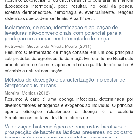
(Loxosceles intermedia), pode resultar, no local da picada,
extensa dermonecrose, hemorragia e, eventualmente, reações
sistêmicas que podem ser letais. A partir de ...
Isolamento, seleção, identificação e aplicação de
leveduras não-convencionais com potencial para a
produção de aromas em fermentado de maçã
Pietrowski, Giovana de Arruda Moura
(
2011
)
Resumo: O fermentado de maçã consiste em um dos principais
sub-produtos da agroindústria da maçã. Entretanto, no Brasil este
produto além de recente, apresenta baixa qualidade aromática. A
microbiota natural das maçãs ...
Métodos de detecção e caracterização molecular de
Streptococcus mutans
Moreira, Monica
(
2012
)
Resumo; A cárie é uma doença infecciosa, determinada por
diversos fatores endógenos e exógenos ao indivíduo. O principal
agente etiológico relacionado à doença é a bactéria
Streptococcus mutans, devido a fatores de ...
Valorização biotecnológica de compostos bioativos e
prospecção de bactérias lácticas presentes no colostro
bovino para aplicações em produtos funcionais e