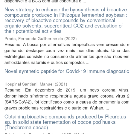
disponível é a BCG com alta cobertura e ...
New strategy to enhance the byosynthesis of bioactive
compounds produced in Rhizopus fermented soybean :
recovery of bioactive compounds by conventional
organic solvents, supercritical CO2 and evaluation of
their potentional activities
Prado, Fernanda Guilherme do
(
2022
)
Resumo: A busca por alternativas terapêuticas vem crescendo e
ganhando destaque cada vez mais nos dias atuais. Uma das
estratégias consiste no consumo de alimentos que são ricos em
antioxidantes naturais e outros compostos ...
Novel synthetic peptide for Covid-19 immune diagnostic
Hospinal Santiani, Manuel
(
2021
)
Resumo: Em dezembro de 2019, um novo corona vírus,
denominado síndrome respiratória aguda grave corona vírus 2
(SARS-CoV-2), foi identificado como a causa de pneumonia com
graves problemas respiratórios e o surto em Wuhan, ...
Obtaining bioactive compounds produced by Pleurotus
sp. in solid state fermentation of cocoa pod husks
(Theobroma cacao)