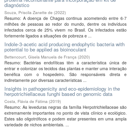
diagnóstico
Souza, Priscila Zanette de
(
2022
)
Resumo: A doença de Chagas continua acometendo entre 6-7
milhões de pessoas ao redor do mundo, dentre os indivíduos
infectados cerca de 25% vivem no Brasil. Os infectados estão
fortemente ligados a situações de pobreza e ...
Indole-3-acetic acid producing endophytic bacteria with
potential to be applied as bioinoculant
Bettencourt, Gisela Manuela de França
(
2020
)
Resumo: Bactérias endofíticas têm a característica única de
entrar e colonizar os tecidos das plantas e manter uma interação
benéfica com o hospedeiro. São responsáveis direta e
indiretamente por diversas características ...
Insights in pathogenicity and eco-epidemiology in the
herpotrichiellaceus funghi based on genomic data
Costa, Flávia de Fátima
(
2019
)
Resumo: As leveduras negras da família Herpotrichiellaceae são
extremamente importantes no ponto de vista clínico e ecológico.
Estes são oligotróficos e podem estar presentes em uma ampla
variedade de nichos ambientais. ...