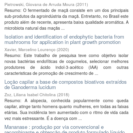
Pietrowski, Giovana de Arruda Moura
(
2011
)
Resumo: O fermentado de maçã consiste em um dos principais
sub-produtos da agroindústria da maçã. Entretanto, no Brasil este
produto além de recente, apresenta baixa qualidade aromática. A
microbiota natural das maçãs ...
Isolation and identification of endophytic bacteria from
mushrooms for application in plant growth promotion
Xavier, Marcelino Lourenço
(
2020
)
Resumo: Este trabalho de pesquisa teve como objetivo isolar
novas bactérias endofíticas de cogumelos, selecionar melhores
produtores de ácido indol-3-acético (IAA) com outras
caracteristicas de promoção de crescimento de ...
Loção capilar a base de compostos bioativos extraídos
de Ganoderma lucidum
Zoz, Liliana Isabel Chitolina
(
2018
)
Resumo: A alopecia, conhecida popularmente como queda
capilar, atinge tanto homens quanto mulheres, em todas as faixas
etárias. Sua incidência tem aumentado com o ritmo de vida cada
vez mais estressante. É a doença com ...
Mananase : produção por via convencional e
recombinante e obtenção de produto formulado líquido