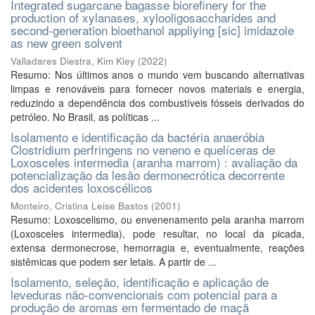
Integrated sugarcane bagasse biorefinery for the
production of xylanases, xylooligosaccharides and
second-generation bioethanol appliying [sic] imidazole
as new green solvent
Valladares Diestra, Kim Kley
(
2022
)
Resumo: Nos últimos anos o mundo vem buscando alternativas
limpas e renováveis para fornecer novos materiais e energia,
reduzindo a dependência dos combustíveis fósseis derivados do
petróleo. No Brasil, as políticas ...
Isolamento e identificação da bactéria anaeróbia
Clostridium perfringens no veneno e quelíceras de
Loxosceles intermedia (aranha marrom) : avaliação da
potencialização da lesão dermonecrótica decorrente
dos acidentes loxoscélicos
Monteiro, Cristina Leise Bastos
(
2001
)
Resumo: Loxoscelismo, ou envenenamento pela aranha marrom
(Loxosceles intermedia), pode resultar, no local da picada,
extensa dermonecrose, hemorragia e, eventualmente, reações
sistêmicas que podem ser letais. A partir de ...
Isolamento, seleção, identificação e aplicação de
leveduras não-convencionais com potencial para a
produção de aromas em fermentado de maçã