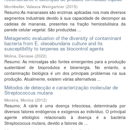
Montibeller, Valesca Weingartner
(
2015
)
Resumo:As mananases são enzimas aplicadas nos mais diversos
segmentos industriais devido à sua capacidade de decompor as
cadeias de mananas, presentes na fração hemicelulósica da
parede celular vegetal. São produzidas ...
Metagenetic evaluation of the diversity of contaminant
bacteria from E. oleoabundans culture and its
susceptibility to terpenes as biocontrol agents
Molina, Denisse
(
2022
)
Resumo: As microalgas são fontes emergentes para a produção
sustentável de bioprodutos e bioenergia. No entanto, a
contaminação biológica é um dos principais problemas na sua
produção. Atualmente, existem várias alternativas ...
Métodos de detecção e caracterização molecular de
Streptococcus mutans
Moreira, Monica
(
2012
)
Resumo; A cárie é uma doença infecciosa, determinada por
diversos fatores endógenos e exógenos ao indivíduo. O principal
agente etiológico relacionado à doença é a bactéria
Streptococcus mutans, devido a fatores de ...