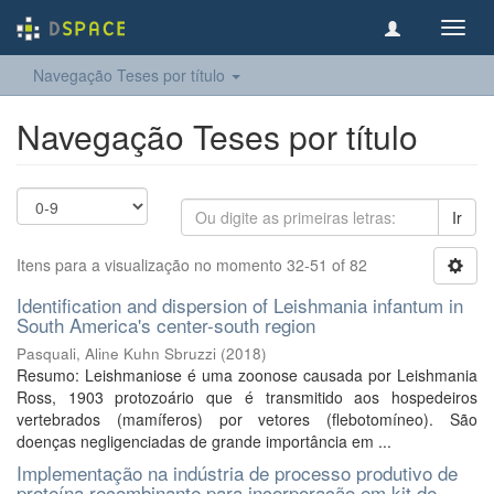
Toggl
navig
Navegação Teses por título
Navegação Teses por título
Ir
Itens para a visualização no momento 32-51 of 82
Identification and dispersion of Leishmania infantum in
South America's center-south region
Pasquali, Aline Kuhn Sbruzzi
(
2018
)
Resumo: Leishmaniose é uma zoonose causada por Leishmania
Ross, 1903 protozoário que é transmitido aos hospedeiros
vertebrados (mamíferos) por vetores (flebotomíneo). São
doenças negligenciadas de grande importância em ...
Implementação na indústria de processo produtivo de
proteína recombinante para incorporação em kit de