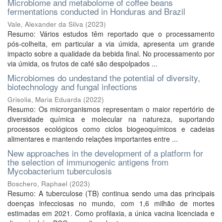
Microbiome and metabolome of coffee beans
fermentations conducted in Honduras and Brazil
Vale, Alexander da Silva
(
2023
)
Resumo: Vários estudos têm reportado que o processamento
pós-colheita, em particular a via úmida, apresenta um grande
impacto sobre a qualidade da bebida final. No processamento por
via úmida, os frutos de café são despolpados ...
Microbiomes do undestand the potential of diversity,
biotechnology and fungal infections
Grisolia, Maria Eduarda
(
2022
)
Resumo: Os microrganismos representam o maior repertório de
diversidade química e molecular na natureza, suportando
processos ecológicos como ciclos biogeoquímicos e cadeias
alimentares e mantendo relações importantes entre ...
New approaches in the development of a platform for
the selection of immunogenic antigens from
Mycobacterium tuberculosis
Boschero, Raphael
(
2023
)
Resumo: A tuberculose (TB) continua sendo uma das principais
doenças infecciosas no mundo, com 1,6 milhão de mortes
estimadas em 2021. Como profilaxia, a única vacina licenciada e