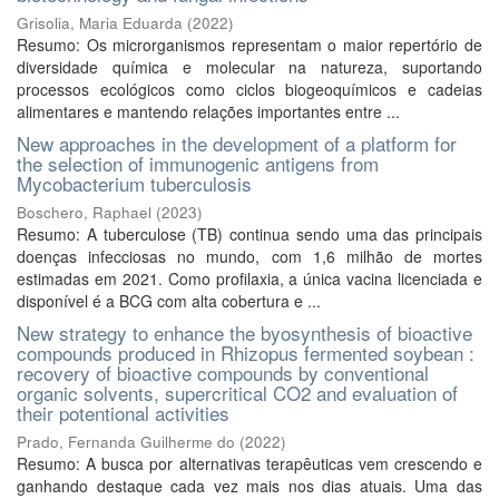
Grisolia, Maria Eduarda
(
2022
)
Resumo: Os microrganismos representam o maior repertório de
diversidade química e molecular na natureza, suportando
processos ecológicos como ciclos biogeoquímicos e cadeias
alimentares e mantendo relações importantes entre ...
New approaches in the development of a platform for
the selection of immunogenic antigens from
Mycobacterium tuberculosis
Boschero, Raphael
(
2023
)
Resumo: A tuberculose (TB) continua sendo uma das principais
doenças infecciosas no mundo, com 1,6 milhão de mortes
estimadas em 2021. Como profilaxia, a única vacina licenciada e
disponível é a BCG com alta cobertura e ...
New strategy to enhance the byosynthesis of bioactive
compounds produced in Rhizopus fermented soybean :
recovery of bioactive compounds by conventional
organic solvents, supercritical CO2 and evaluation of
their potentional activities
Prado, Fernanda Guilherme do
(
2022
)
Resumo: A busca por alternativas terapêuticas vem crescendo e
ganhando destaque cada vez mais nos dias atuais. Uma das