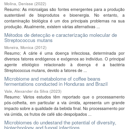
Molina, Denisse
(
2022
)
Resumo: As microalgas são fontes emergentes para a produção
sustentável de bioprodutos e bioenergia. No entanto, a
contaminação biológica é um dos principais problemas na sua
produção. Atualmente, existem várias alternativas ...
Métodos de detecção e caracterização molecular de
Streptococcus mutans
Moreira, Monica
(
2012
)
Resumo; A cárie é uma doença infecciosa, determinada por
diversos fatores endógenos e exógenos ao indivíduo. O principal
agente etiológico relacionado à doença é a bactéria
Streptococcus mutans, devido a fatores de ...
Microbiome and metabolome of coffee beans
fermentations conducted in Honduras and Brazil
Vale, Alexander da Silva
(
2023
)
Resumo: Vários estudos têm reportado que o processamento
pós-colheita, em particular a via úmida, apresenta um grande
impacto sobre a qualidade da bebida final. No processamento por
via úmida, os frutos de café são despolpados ...
Microbiomes do undestand the potential of diversity,
biotechnology and fungal infections