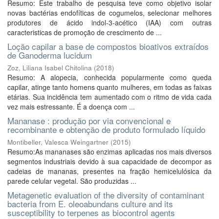
Resumo: Este trabalho de pesquisa teve como objetivo isolar
novas bactérias endofíticas de cogumelos, selecionar melhores
produtores de ácido indol-3-acético (IAA) com outras
caracteristicas de promoção de crescimento de ...
Loção capilar a base de compostos bioativos extraídos
de Ganoderma lucidum
Zoz, Liliana Isabel Chitolina
(
2018
)
Resumo: A alopecia, conhecida popularmente como queda
capilar, atinge tanto homens quanto mulheres, em todas as faixas
etárias. Sua incidência tem aumentado com o ritmo de vida cada
vez mais estressante. É a doença com ...
Mananase : produção por via convencional e
recombinante e obtenção de produto formulado líquido
Montibeller, Valesca Weingartner
(
2015
)
Resumo:As mananases são enzimas aplicadas nos mais diversos
segmentos industriais devido à sua capacidade de decompor as
cadeias de mananas, presentes na fração hemicelulósica da
parede celular vegetal. São produzidas ...
Metagenetic evaluation of the diversity of contaminant
bacteria from E. oleoabundans culture and its
susceptibility to terpenes as biocontrol agents