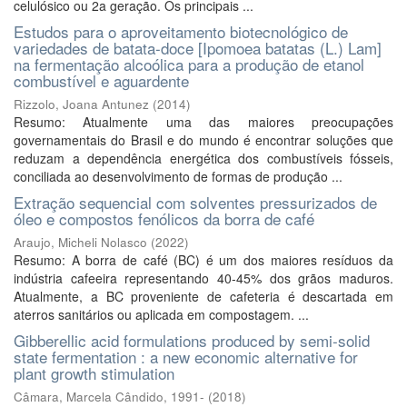
celulósico ou 2a geração. Os principais ...
Estudos para o aproveitamento biotecnológico de
variedades de batata-doce [Ipomoea batatas (L.) Lam]
na fermentação alcoólica para a produção de etanol
combustível e aguardente
Rizzolo, Joana Antunez
(
2014
)
Resumo: Atualmente uma das maiores preocupações
governamentais do Brasil e do mundo é encontrar soluções que
reduzam a dependência energética dos combustíveis fósseis,
conciliada ao desenvolvimento de formas de produção ...
Extração sequencial com solventes pressurizados de
óleo e compostos fenólicos da borra de café
Araujo, Micheli Nolasco
(
2022
)
Resumo: A borra de café (BC) é um dos maiores resíduos da
indústria cafeeira representando 40-45% dos grãos maduros.
Atualmente, a BC proveniente de cafeteria é descartada em
aterros sanitários ou aplicada em compostagem. ...
Gibberellic acid formulations produced by semi-solid
state fermentation : a new economic alternative for
plant growth stimulation
Câmara, Marcela Cândido, 1991-
(
2018
)