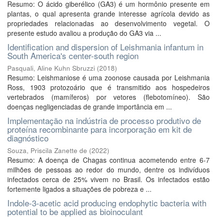
Resumo: O ácido giberélico (GA3) é um hormônio presente em
plantas, o qual apresenta grande interesse agrícola devido as
propriedades relacionadas ao desenvolvimento vegetal. O
presente estudo avaliou a produção do GA3 via ...
Identification and dispersion of Leishmania infantum in
South America's center-south region
Pasquali, Aline Kuhn Sbruzzi
(
2018
)
Resumo: Leishmaniose é uma zoonose causada por Leishmania
Ross, 1903 protozoário que é transmitido aos hospedeiros
vertebrados (mamíferos) por vetores (flebotomíneo). São
doenças negligenciadas de grande importância em ...
Implementação na indústria de processo produtivo de
proteína recombinante para incorporação em kit de
diagnóstico
Souza, Priscila Zanette de
(
2022
)
Resumo: A doença de Chagas continua acometendo entre 6-7
milhões de pessoas ao redor do mundo, dentre os indivíduos
infectados cerca de 25% vivem no Brasil. Os infectados estão
fortemente ligados a situações de pobreza e ...
Indole-3-acetic acid producing endophytic bacteria with
potential to be applied as bioinoculant