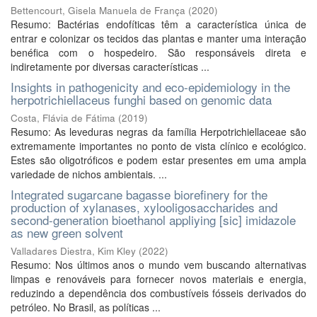
Bettencourt, Gisela Manuela de França
(
2020
)
Resumo: Bactérias endofíticas têm a característica única de
entrar e colonizar os tecidos das plantas e manter uma interação
benéfica com o hospedeiro. São responsáveis direta e
indiretamente por diversas características ...
Insights in pathogenicity and eco-epidemiology in the
herpotrichiellaceus funghi based on genomic data
Costa, Flávia de Fátima
(
2019
)
Resumo: As leveduras negras da família Herpotrichiellaceae são
extremamente importantes no ponto de vista clínico e ecológico.
Estes são oligotróficos e podem estar presentes em uma ampla
variedade de nichos ambientais. ...
Integrated sugarcane bagasse biorefinery for the
production of xylanases, xylooligosaccharides and
second-generation bioethanol appliying [sic] imidazole
as new green solvent
Valladares Diestra, Kim Kley
(
2022
)
Resumo: Nos últimos anos o mundo vem buscando alternativas
limpas e renováveis para fornecer novos materiais e energia,
reduzindo a dependência dos combustíveis fósseis derivados do
petróleo. No Brasil, as políticas ...