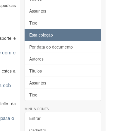
topédicas
Assuntos
e
Tipo
Esta coleção
sporte e
Por data do documento
e com e
Autores
 estes a
Títulos
Assuntos
a sob
Tipo
feito da
MINHA CONTA
 para o
Entrar
Cadastro