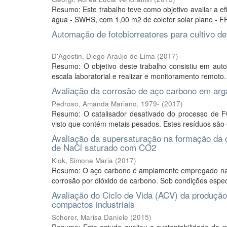
Resumo: Este trabalho teve como objetivo avaliar a ef
água - SWHS, com 1,00 m2 de coletor solar plano - FPC
Automação de fotobiorreatores para cultivo d
D'Agostin, Diego Araújo de Lima
(
2017
)
Resumo: O objetivo deste trabalho consistiu em auto
escala laboratorial e realizar e monitoramento remoto.
Avaliação da corrosão de aço carbono em arg
Pedroso, Amanda Mariano, 1979-
(
2017
)
Resumo: O catalisador desativado do processo de FC
visto que contém metais pesados. Estes resíduos sã
Avaliação da supersaturação na formação da
de NaCl saturado com CO2
Klok, Simone Maria
(
2017
)
Resumo: O aço carbono é amplamente empregado na e
corrosão por dióxido de carbono. Sob condições especí
Avaliação do Ciclo de Vida (ACV) da produção 
compactos industriais
Scherer, Marisa Daniele
(
2015
)