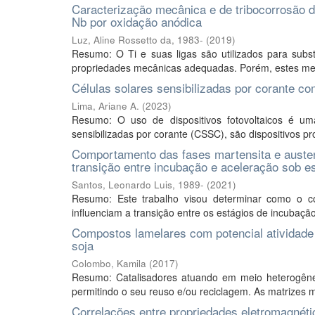
Caracterização mecânica e de tribocorrosão de
Nb por oxidação anódica
Luz, Aline Rossetto da, 1983-
(
2019
)
Resumo: O Ti e suas ligas são utilizados para substi
propriedades mecânicas adequadas. Porém, estes met
Células solares sensibilizadas por corante 
Lima, Ariane A.
(
2023
)
Resumo: O uso de dispositivos fotovoltaicos é uma
sensibilizadas por corante (CSSC), são dispositivos pr
Comportamento das fases martensita e austen
transição entre incubação e aceleração sob e
Santos, Leonardo Luis, 1989-
(
2021
)
Resumo: Este trabalho visou determinar como o co
influenciam a transição entre os estágios de incubação
Compostos lamelares com potencial atividade c
soja
Colombo, Kamila
(
2017
)
Resumo: Catalisadores atuando em meio heterogêneo
permitindo o seu reuso e/ou reciclagem. As matrizes ma
Correlações entre propriedades eletromagnétic