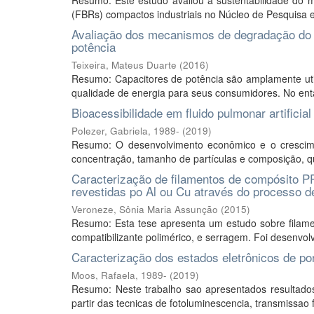
Resumo: Este estudo avaliou a sustentabilidade do m
(FBRs) compactos industriais no Núcleo de Pesquisa e
Avaliação dos mecanismos de degradação do f
potência
Teixeira, Mateus Duarte
(
2016
)
Resumo: Capacitores de potência são amplamente util
qualidade de energia para seus consumidores. No entan
Bioacessibilidade em fluido pulmonar artificia
Polezer, Gabriela, 1989-
(
2019
)
Resumo: O desenvolvimento econômico e o crescime
concentração, tamanho de partículas e composição, qu
Caracterização de filamentos de compósito P
revestidas po Al ou Cu através do processo d
Veroneze, Sônia Maria Assunção
(
2015
)
Resumo: Esta tese apresenta um estudo sobre filame
compatibilizante polimérico, e serragem. Foi desenvol
Caracterização dos estados eletrônicos de p
Moos, Rafaela, 1989-
(
2019
)
Resumo: Neste trabalho sao apresentados resultados
partir das tecnicas de fotoluminescencia, transmissao 