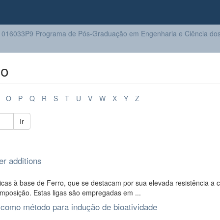
016033P9 Programa de Pós-Graduação em Engenharia e Ciência dos 
lo
O
P
Q
R
S
T
U
V
W
X
Y
Z
Ir
er additions
icas à base de Ferro, que se destacam por sua elevada resistência a 
mposição. Estas ligas são empregadas em ...
o como método para indução de bioatividade