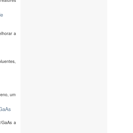
reatores
de
lhorar a
luentes,
leno, um
 GaAs
P/GaAs a