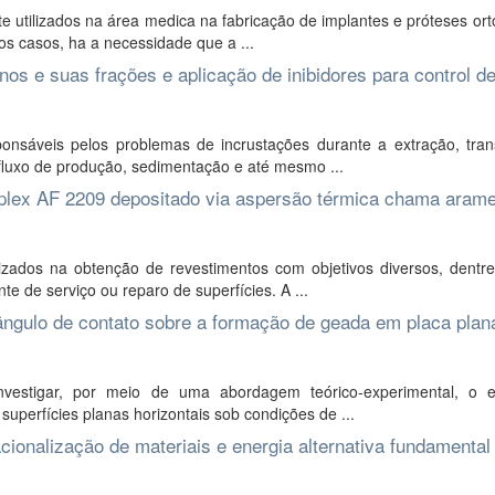
e utilizados na área medica na fabricação de implantes e próteses or
os casos, ha a necessidade que a ...
os e suas frações e aplicação de inibidores para control d
onsáveis pelos problemas de incrustações durante a extração, tran
luxo de produção, sedimentação e até mesmo ...
uplex AF 2209 depositado via aspersão térmica chama aram
zados na obtenção de revestimentos com objetivos diversos, dentre
 de serviço ou reparo de superfícies. A ...
o ângulo de contato sobre a formação de geada em placa plan
vestigar, por meio de uma abordagem teórico-experimental, o e
superfícies planas horizontais sob condições de ...
ionalização de materiais e energia alternativa fundamental