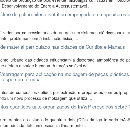
odelo de produção de biodiesel de microalgas cultivadas em fotobior
 Desenvolvimento de Energia Autossustentável ...
ilme de polipropileno isotático empregado em capacitores 
izados por concessionárias de energia em sistemas elétricos para me
to, problemas com à instalação física, ...
l de material particulado nas cidades de Curitiba e Manaus
nto urbano das cidades influenciam a dispersão atmosférica de po
e afetam a saúde humana. A fração solúvel do ...
P/serragem para aplicação na moldagem de peças plásticas
e aspersão térmica
ntos de compósitos obtidos por extrusão e preparados com polipropi
vido um novo processo de moldagem que utiliza ...
ontos quânticos auto-organizados de InAsP crescidos sobre
 referentes ao estudo de quantum dots (QDs) da liga ternaria InAs
fotomodulada, fotoluminescencia linearmente ...