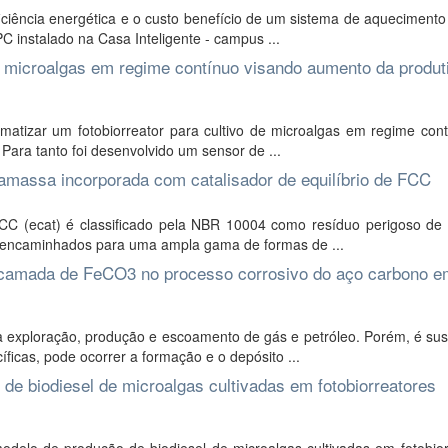
iciência energética e o custo benefício de um sistema de aquecimento
 instalado na Casa Inteligente - campus ...
e microalgas em regime contínuo visando aumento da produt
matizar um fotobiorreator para cultivo de microalgas em regime con
 Para tanto foi desenvolvido um sensor de ...
amassa incorporada com catalisador de equilíbrio de FCC
C (ecat) é classificado pela NBR 10004 como resíduo perigoso de c
o encaminhados para uma ampla gama de formas de ...
 camada de FeCO3 no processo corrosivo do aço carbono e
xploração, produção e escoamento de gás e petróleo. Porém, é susc
ficas, pode ocorrer a formação e o depósito ...
de biodiesel de microalgas cultivadas em fotobiorreatores