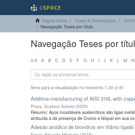
Página inicial
Teses & Dissertações
40001
Navegação Teses por título
Navegação Teses por títu
0-9
A
B
C
D
E
F
G
H
I
J
K
L
M
N
Itens para a visualização no momento 1-20 of 81
Additive manufacturing of AISI 316L with copp
Prass, Gustavo Scheid
(
2025
)
Resumo: Aços inoxidáveis austeníticos são ligas metál
atribuída à da presença de Cromo e Níquel em sua co
Adesão anódica de biovidros em titânio ligad
Szesz, Eduardo Mioduski
(
2016
)