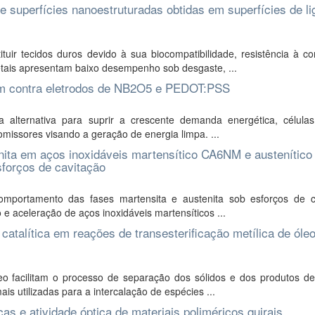
 superfícies nanoestruturadas obtidas em superfícies de li
tuir tecidos duros devido à sua biocompatibilidade, resistência à c
ais apresentam baixo desempenho sob desgaste, ...
com contra eletrodos de NB2O5 e PEDOT:PSS
 alternativa para suprir a crescente demanda energética, células
omissores visando a geração de energia limpa. ...
ita em aços inoxidáveis martensítico CA6NM e austenítico
sforços de cavitação
mportamento das fases martensita e austenita sob esforços de c
 e aceleração de aços inoxidáveis martensíticos ...
atalítica em reações de transesterificação metílica de óle
 facilitam o processo de separação dos sólidos e dos produtos de
is utilizadas para a intercalação de espécies ...
as e atividade óptica de materiais poliméricos quirais