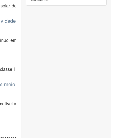
 solar de
ividade
tínuo em
lasse I,
m meio
etível à