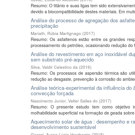
Resumo: O titânio e suas ligas tem sido extensivament
devido a biocompatibilidade destes materiais. Em muit
Análise do processo de agregação dos asfalten
precipitação
Mariath, Rúbia Martignago
(
2017
)
Resumo: Os asfaltenos estão entre os grandes resp
processamento do petróleo, ocasionando redução do f
Análise do revestimento em aço inoxidável d
sem substrato pré-aquecido
Silva, Valdir Celestino da
(
2016
)
Resumo: Os processos de aspersão térmica são utili
redução ao desgaste, prevenção à corrosão do ambiente
Análise teórica-experimental da influência d
convecção forçada
Nascimento Junior, Valter Salles do
(
2017
)
Resumo: O presente estudo tem como objetivo in
molhabilidade superficial na formação de geada sobre 
Aquecimento solar de água : desempenho e rac
desenvolvimento sustentável
Georgi, Aurea Lúcia Vendramin
(
2015
)