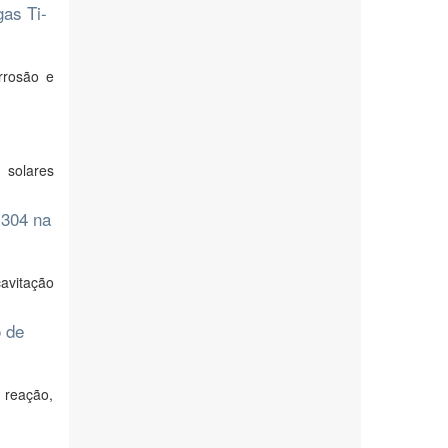
gas Ti-
orrosão e
 solares
 304 na
avitação
o de
 reação,