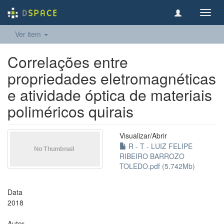
Toggl
navig
Ver item
Correlações entre
propriedades eletromagnéticas
e atividade óptica de materiais
poliméricos quirais
Visualizar/
Abrir
R - T - LUIZ FELIPE
RIBEIRO BARROZO
TOLEDO.pdf (5.742Mb)
Data
2018
Autor