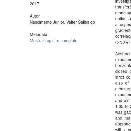
investi
2017
transfe
modelag
Autor
obtidos 
Nascimento Junior, Valter Salles do
a espes
gradien
Metadata
correlaç
Mostrar registro completo
(> 90%) 
Abstrac
experime
horizont
closed-l
strict c
also of
measure
experime
and air
1.05 to 
was gath
and mas
approach
with a s