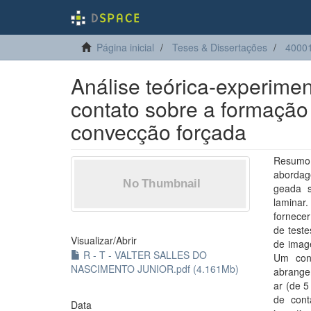
Página inicial
Teses & Dissertações
40001
Análise teórica-experimen
contato sobre a formação
convecção forçada
Resumo
abordage
geada s
laminar
fornecer
de teste
Visualizar/
Abrir
de imag
R - T - VALTER SALLES DO
Um con
NASCIMENTO JUNIOR.pdf (4.161Mb)
abrangem
ar (de 5
de cont
Data