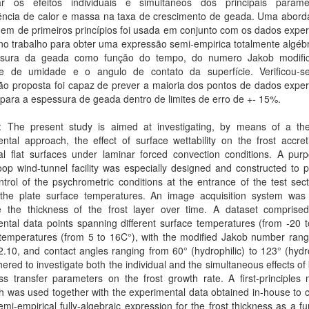
gar os efeitos individuais e simultâneos dos principais parâm
rência de calor e massa na taxa de crescimento de geada. Uma abor
em de primeiros princípios foi usada em conjunto com os dados exper
no trabalho para obter uma expressão semi-empirica totalmente algéb
sura da geada como função do tempo, do numero Jakob modifi
te de umidade e o angulo de contato da superfície. Verificou-
ão proposta foi capaz de prever a maioria dos pontos de dados exper
para a espessura de geada dentro de limites de erro de +- 15%.
t: The present study is aimed at investigating, by means of a theo
ntal approach, the effect of surface wettability on the frost accre
al flat surfaces under laminar forced convection conditions. A purp
oop wind-tunnel facility was especially designed and constructed to 
ontrol of the psychrometric conditions at the entrance of the test sec
 the plate surface temperatures. An image acquisition system was
 the thickness of the frost layer over time. A dataset comprise
ntal data points spanning different surface temperatures (from -20 
 temperatures (from 5 to 16C°), with the modified Jakob number rang
2.10, and contact angles ranging from 60° (hydrophilic) to 123° (hyd
ered to investigate both the individual and the simultaneous effects of
s transfer parameters on the frost growth rate. A first-principles 
 was used together with the experimental data obtained in-house to 
emi-empirical fully-algebraic expression for the frost thickness as a fu