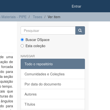
Entrar
Materiais - PIPE
Teses
Ver item
Buscar DSpace
Esta coleção
NAVEGAR
 de uma
rmação de
Todo o repositório
 forcada
ído para
Comunidades e Coleções
 da seção
quisição
Por data do documento
o tempo.
ais que
Autores
turas do
 ângulos
Títulos
ado para