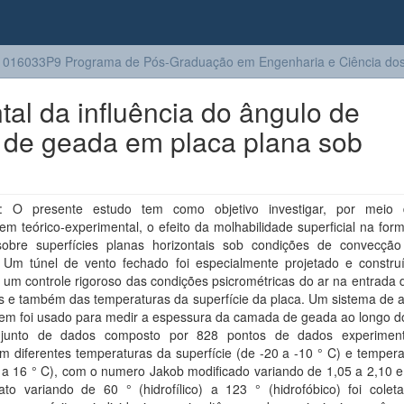
016033P9 Programa de Pós-Graduação em Engenharia e Ciência dos 
tal da influência do ângulo de
 de geada em placa plana sob
: O presente estudo tem como objetivo investigar, por meio
m teórico-experimental, o efeito da molhabilidade superficial na fo
obre superfícies planas horizontais sob condições de convecção
. Um túnel de vento fechado foi especialmente projetado e constru
 um controle rigoroso das condições psicrométricas do ar na entrada
s e também das temperaturas da superfície da placa. Um sistema de a
em foi usado para medir a espessura da camada de geada ao longo d
junto de dados composto por 828 pontos de dados experiment
 diferentes temperaturas da superfície (de -20 a -10 ° C) e tempera
 a 16 ° C), com o numero Jakob modificado variando de 1,05 a 2,10 e
ato variando de 60 ° (hidrofílico) a 123 ° (hidrofóbico) foi colet