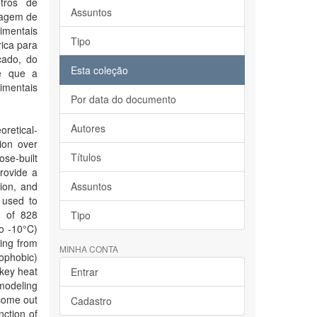
etros de
Assuntos
dagem de
imentais
Tipo
rica para
cado, do
Esta coleção
se que a
imentais
Por data do documento
Autores
retical-
tion over
Títulos
ose-built
provide a
tion, and
Assuntos
 used to
d of 828
Tipo
to -10°C)
ing from
MINHA CONTA
rophobic)
 key heat
Entrar
modeling
come out
Cadastro
nction of