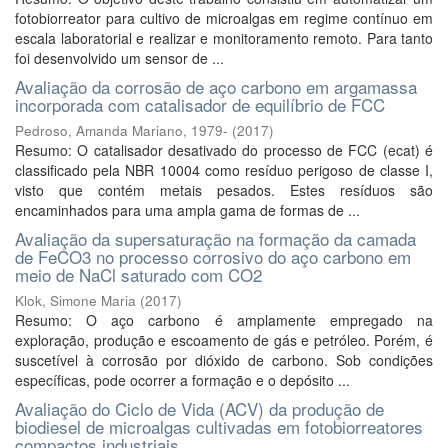
fotobiorreator para cultivo de microalgas em regime contínuo em
escala laboratorial e realizar e monitoramento remoto. Para tanto
foi desenvolvido um sensor de ...
Avaliação da corrosão de aço carbono em argamassa
incorporada com catalisador de equilíbrio de FCC
Pedroso, Amanda Mariano, 1979-
(
2017
)
Resumo: O catalisador desativado do processo de FCC (ecat) é
classificado pela NBR 10004 como resíduo perigoso de classe I,
visto que contém metais pesados. Estes resíduos são
encaminhados para uma ampla gama de formas de ...
Avaliação da supersaturação na formação da camada
de FeCO3 no processo corrosivo do aço carbono em
meio de NaCl saturado com CO2
Klok, Simone Maria
(
2017
)
Resumo: O aço carbono é amplamente empregado na
exploração, produção e escoamento de gás e petróleo. Porém, é
suscetível à corrosão por dióxido de carbono. Sob condições
específicas, pode ocorrer a formação e o depósito ...
Avaliação do Ciclo de Vida (ACV) da produção de
biodiesel de microalgas cultivadas em fotobiorreatores
compactos industriais