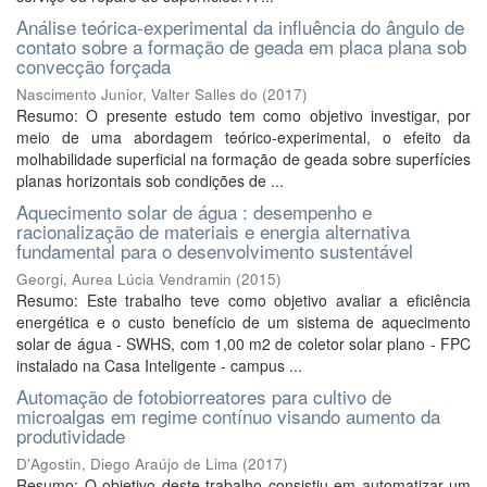
Análise teórica-experimental da influência do ângulo de
contato sobre a formação de geada em placa plana sob
convecção forçada
Nascimento Junior, Valter Salles do
(
2017
)
Resumo: O presente estudo tem como objetivo investigar, por
meio de uma abordagem teórico-experimental, o efeito da
molhabilidade superficial na formação de geada sobre superfícies
planas horizontais sob condições de ...
Aquecimento solar de água : desempenho e
racionalização de materiais e energia alternativa
fundamental para o desenvolvimento sustentável
Georgi, Aurea Lúcia Vendramin
(
2015
)
Resumo: Este trabalho teve como objetivo avaliar a eficiência
energética e o custo benefício de um sistema de aquecimento
solar de água - SWHS, com 1,00 m2 de coletor solar plano - FPC
instalado na Casa Inteligente - campus ...
Automação de fotobiorreatores para cultivo de
microalgas em regime contínuo visando aumento da
produtividade
D'Agostin, Diego Araújo de Lima
(
2017
)
Resumo: O objetivo deste trabalho consistiu em automatizar um