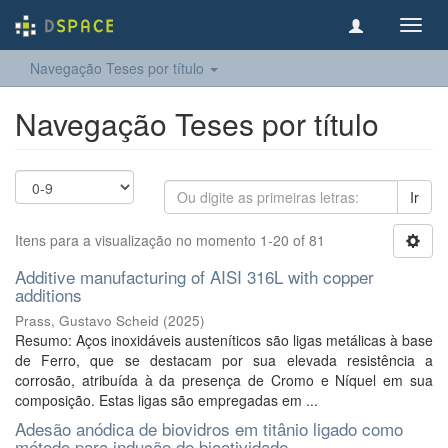
Toggl
navig
Navegação Teses por título
Navegação Teses por título
Ir
Itens para a visualização no momento 1-20 of 81
Additive manufacturing of AISI 316L with copper
additions
Prass, Gustavo Scheid
(
2025
)
Resumo: Aços inoxidáveis austeníticos são ligas metálicas à base
de Ferro, que se destacam por sua elevada resistência a
corrosão, atribuída à da presença de Cromo e Níquel em sua
composição. Estas ligas são empregadas em ...
Adesão anódica de biovidros em titânio ligado como
método para indução de bioatividade