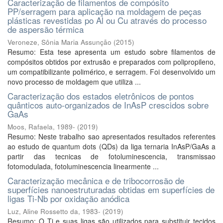
Caracterização de filamentos de compósito
PP/serragem para aplicação na moldagem de peças
plásticas revestidas po Al ou Cu através do processo
de aspersão térmica
Veroneze, Sônia Maria Assunção
(
2015
)
Resumo: Esta tese apresenta um estudo sobre filamentos de
compósitos obtidos por extrusão e preparados com polipropileno,
um compatibilizante polimérico, e serragem. Foi desenvolvido um
novo processo de moldagem que utiliza ...
Caracterização dos estados eletrônicos de pontos
quânticos auto-organizados de InAsP crescidos sobre
GaAs
Moos, Rafaela, 1989-
(
2019
)
Resumo: Neste trabalho sao apresentados resultados referentes
ao estudo de quantum dots (QDs) da liga ternaria InAsP/GaAs a
partir das tecnicas de fotoluminescencia, transmissao
fotomodulada, fotoluminescencia linearmente ...
Caracterização mecânica e de tribocorrosão de
superfícies nanoestruturadas obtidas em superfícies de
ligas Ti-Nb por oxidação anódica
Luz, Aline Rossetto da, 1983-
(
2019
)
Resumo: O Ti e suas ligas são utilizados para substituir tecidos