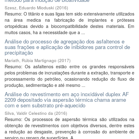
Szesz, Eduardo Mioduski
(
2016
)
Resumo: O titânio e suas ligas tem sido extensivamente utilizados
na área medica na fabricação de implantes e próteses
ortopédicas devido a biocompatibilidade destes materiais. Em
muitos casos, ha a necessidade que a ...
Análise do processo de agregação dos asfaltenos e
suas frações e aplicação de inibidores para control de
precipitação
Mariath, Rúbia Martignago
(
2017
)
Resumo: Os asfaltenos estão entre os grandes responsáveis
pelos problemas de incrustações durante a extração, transporte e
processamento do petróleo, ocasionando redução do fluxo de
produção, sedimentação e até mesmo ...
Análise do revestimento em aço inoxidável duplex AF
2209 depositado via aspersão térmica chama arame
com e sem substrato pré-aquecido
Silva, Valdir Celestino da
(
2016
)
Resumo: Os processos de aspersão térmica são utilizados na
obtenção de revestimentos com objetivos diversos, dentre estes
a redução ao desgaste, prevenção à corrosão do ambiente de
serviço ou reparo de superfícies. A ...