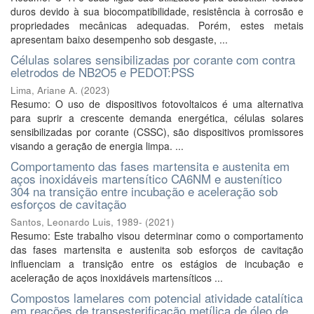
duros devido à sua biocompatibilidade, resistência à corrosão e
propriedades mecânicas adequadas. Porém, estes metais
apresentam baixo desempenho sob desgaste, ...
Células solares sensibilizadas por corante com contra
eletrodos de NB2O5 e PEDOT:PSS
Lima, Ariane A.
(
2023
)
Resumo: O uso de dispositivos fotovoltaicos é uma alternativa
para suprir a crescente demanda energética, células solares
sensibilizadas por corante (CSSC), são dispositivos promissores
visando a geração de energia limpa. ...
Comportamento das fases martensita e austenita em
aços inoxidáveis martensítico CA6NM e austenítico
304 na transição entre incubação e aceleração sob
esforços de cavitação
Santos, Leonardo Luis, 1989-
(
2021
)
Resumo: Este trabalho visou determinar como o comportamento
das fases martensita e austenita sob esforços de cavitação
influenciam a transição entre os estágios de incubação e
aceleração de aços inoxidáveis martensíticos ...
Compostos lamelares com potencial atividade catalítica
em reações de transesterificação metílica de óleo de