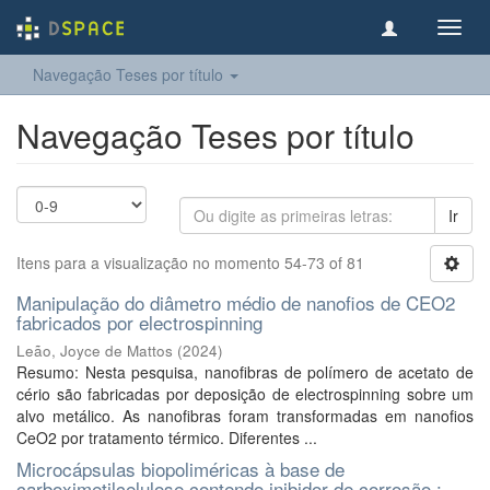
Toggl
navig
Navegação Teses por título
Navegação Teses por título
Ir
Itens para a visualização no momento 54-73 of 81
Manipulação do diâmetro médio de nanofios de CEO2
fabricados por electrospinning
Leão, Joyce de Mattos
(
2024
)
Resumo: Nesta pesquisa, nanofibras de polímero de acetato de
cério são fabricadas por deposição de electrospinning sobre um
alvo metálico. As nanofibras foram transformadas em nanofios
CeO2 por tratamento térmico. Diferentes ...
Microcápsulas biopoliméricas à base de
carboximetilcelulose contendo inibidor de corrosão :