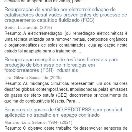
circuitos de temperaturas elevadas, pode ...
Recuperação de vanádio por eletrorremediação de
catalisadores desativados provenientes do processo de
craqueamento catalítico fluidizado (FCC)
Godoi, Luciane de
(
2016
)
Resumo: A eletrorremediação (ou remediação eletrocinética) é
uma técnica utilizada para remover metais, compostos orgânicos
e organometálicos de solos contaminados, cuja aplicação neste
estudo foi adaptada para o tratamento ...
Recuperação energética de resíduos florestais para
produção de biomassa de microalgas em
fotobiorreatores (FBR) industriais
Lira, Gilvana Scoculi de
(
2025
)
Resumo: As mudanças climáticas representam um dos maiores
desafios globais contemporâneos, impulsionadas pelas emissões
de gases de efeito estufa (GEE) decorrentes principalmente da
queima de combustíveis fósseis. Para ...
Sensores de gases de GO:PEDOT:PSS com possível
aplicação no trabalho em espaço confinado
Mariano, Leila Seleme, 1984-
(
2021
)
Resumo: O objetivo deste trabalho foi desenvolver sensores de