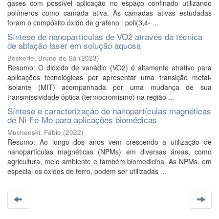
gases com possível aplicação no espaço confinado utilizando
polímeros como camada ativa. As camadas ativas estudadas
foram o compósito óxido de grafeno : poli(3,4- ...
Síntese de nanopartículas de VO2 através da técnica
de ablação laser em solução aquosa
Beckerle, Bruno de Sá
(
2023
)
Resumo: O dióxido de vanádio (VO2) é altamente atrativo para
aplicações tecnológicas por apresentar uma transição metal-
isolante (MIT) acompanhada por uma mudança de sua
transmissividade óptica (termocromismo) na região ...
Síntese e caracterização de nanopartículas magnéticas
de Ni-Fe-Mo para aplicações biomédicas
Muchenski, Fábio
(
2022
)
Resumo: Ao longo dos anos vem crescendo a utilização de
nanopartículas magnéticas (NPMs) em diversas áreas, como
agricultura, meio ambiente e também biomedicina. As NPMs, em
especial os óxidos de ferro, podem ser utilizadas ...