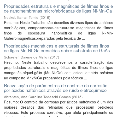
Propriedades estruturais e magnéticas de filmes finos e
de nanomembranas microfabricadas de ligas Ni-Mn-Ga
Neckel, Itamar Tomio
(
2016
)
Resumo: Neste Trabalho são descritos diversos tipos de análises
morfológicas, composicionais,estruturaise magnéticas de filmes
finos de espessura nanométrica de ligas Ni-Mn-
Gaferromagnéticaspreparadas pela técnica de ...
Propriedades magnéticas e estruturais de filmes finos
de ligas Mn-Ni-Ga crescidas sobre substrato de GaAs
Schaefer, Daiene de Mello
(
2017
)
Resumo: Neste trabalho descrevemos a caracterização das
propriedades estruturais e magnéticas de filmes finos de ligas
manganês-níquel-gálio (Mn-Ni-Ga) com estequiometria próxima
ao composto Mn2NiGa preparados pela técnica ...
Reavaliação de parâmentros de controle da corrosão
por ácidos naftênicos através de ruído eletroquímico
Abrantes, Ana Carolina Tedeschi Gomes
(
2015
)
Resumo: O controle da corrosão por ácidos naftênicos é um dos
maiores desafios das refinarias que processam petróleos
viscosos. Este processo corrosivo, que afeta principalmente os