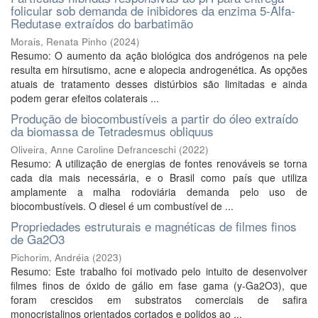
folicular sob demanda de inibidores da enzima 5-Alfa-
Redutase extraídos do barbatimão
Morais, Renata Pinho
(
2024
)
Resumo: O aumento da ação biológica dos andrógenos na pele
resulta em hirsutismo, acne e alopecia androgenética. As opções
atuais de tratamento desses distúrbios são limitadas e ainda
podem gerar efeitos colaterais ...
Produção de biocombustíveis a partir do óleo extraído
da biomassa de Tetradesmus obliquus
Oliveira, Anne Caroline Defranceschi
(
2022
)
Resumo: A utilização de energias de fontes renováveis se torna
cada dia mais necessária, e o Brasil como país que utiliza
amplamente a malha rodoviária demanda pelo uso de
biocombustíveis. O diesel é um combustível de ...
Propriedades estruturais e magnéticas de filmes finos
de Ga2O3
Pichorim, Andréia
(
2023
)
Resumo: Este trabalho foi motivado pelo intuito de desenvolver
filmes finos de óxido de gálio em fase gama (y-Ga2O3), que
foram crescidos em substratos comerciais de safira
monocristalinos orientados cortados e polidos ao ...