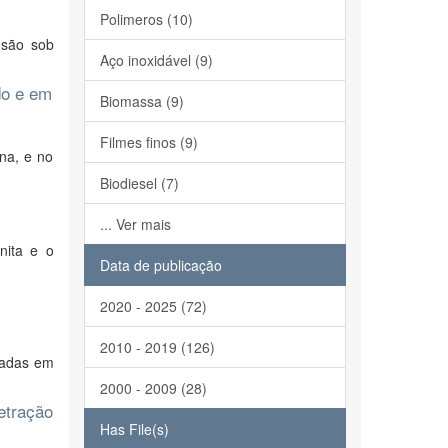
Polimeros (10)
osão sob
Aço inoxidável (9)
do e em
Biomassa (9)
Filmes finos (9)
ina, e no
Biodiesel (7)
... Ver mais
nita e o
Data de publicação
2020 - 2025 (72)
2010 - 2019 (126)
zadas em
2000 - 2009 (28)
netração
Has File(s)