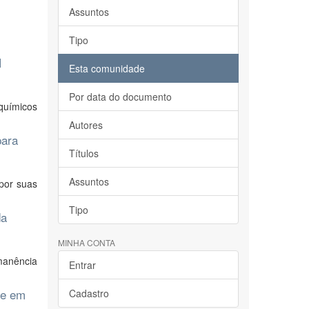
Assuntos
Tipo
N
Esta comunidade
Por data do documento
químicos
Autores
para
Títulos
Assuntos
por suas
Tipo
da
MINHA CONTA
manência
Entrar
te em
Cadastro