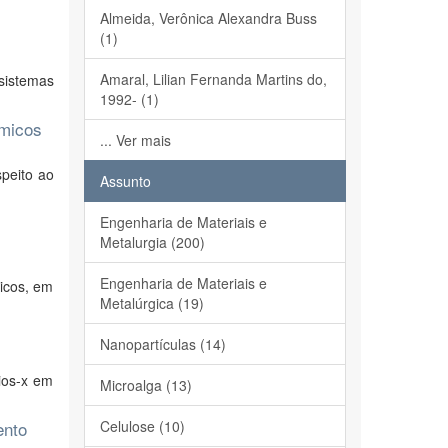
Almeida, Verônica Alexandra Buss
(1)
Amaral, Lilian Fernanda Martins do,
sistemas
1992- (1)
rmicos
... Ver mais
speito ao
Assunto
Engenharia de Materiais e
Metalurgia (200)
Engenharia de Materiais e
ticos, em
Metalúrgica (19)
Nanopartículas (14)
ios-x em
Microalga (13)
ento
Celulose (10)