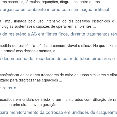
res especiais, fórmulas, equações, diagramas, entre outros
a orgânica em ambiente interno com iluminação artificial
 impulsionada pelo uso intensivo de dis positivos eletrônicos e 
nologias sustentáveis capazes de operar em ambientes ...
de resistência AC em filmes finos, durante tratamentos té
edida de resistência elétrica é comum, viável e eficaz. No que diz re
intermetálicos desses sistemas, a ...
 desempenho de trocadores de calor de tubos circulares e
ansferência de calor em trocadores de calor de tubos circulares e elíp
izado para discretizar as equações ...
e raios-x
ústicos em cristais de silício foram monitorados com difração de ra
as, na prim eira houve a geração e ...
a para monitoramento da corrosão em unidades de craqueam