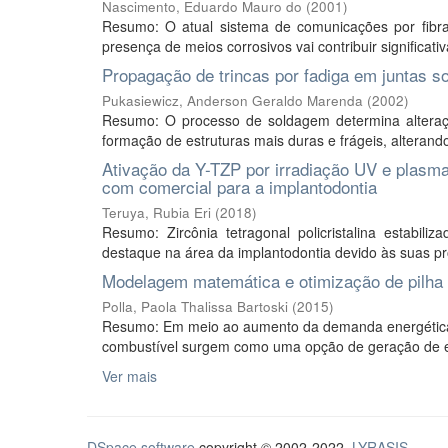
Nascimento, Eduardo Mauro do
(
2001
)
Resumo: O atual sistema de comunicações por fibras
presença de meios corrosivos vai contribuir significati
Propagação de trincas por fadiga em juntas s
Pukasiewicz, Anderson Geraldo Marenda
(
2002
)
Resumo: O processo de soldagem determina alteraç
formação de estruturas mais duras e frágeis, alteran
Ativação da Y-TZP por irradiação UV e plasma
com comercial para a implantodontia
Teruya, Rubia Eri
(
2018
)
Resumo: Zircônia tetragonal policristalina estabili
destaque na área da implantodontia devido às suas pro
Modelagem matemática e otimização de pilha
Polla, Paola Thalissa Bartoski
(
2015
)
Resumo: Em meio ao aumento da demanda energética, c
combustível surgem como uma opção de geração de ene
Ver mais
DSpace software
copyright © 2002-2022
LYRASIS