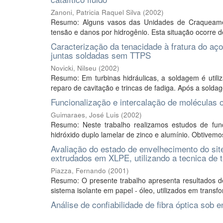
Zanoni, Patricia Raquel Silva
(
2002
)
Resumo: Alguns vasos das Unidades de Craqueament
tensão e danos por hidrogênio. Esta situação ocorre d
Caracterização da tenacidade à fratura do a
juntas soldadas sem TTPS
Novicki, Nilseu
(
2002
)
Resumo: Em turbinas hidráulicas, a soldagem é utili
reparo de cavitação e trincas de fadiga. Após a soldag
Funcionalização e intercalação de moléculas
Guimaraes, José Luis
(
2002
)
Resumo: Neste trabalho realizamos estudos de func
hidróxido duplo lamelar de zinco e alumínio. Obtivemos
Avaliação do estado de envelhecimento do sit
extrudados em XLPE, utilizando a tecnica de 
Piazza, Fernando
(
2001
)
Resumo: O presente trabalho apresenta resultados d
sistema isolante em papel - óleo, utilizados em trans
Análise de confiabilidade de fibra óptica sob