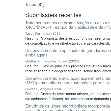
Teses
[81]
Submissões recentes
Tratamento duplo de cromatização em caixa e
X40CrMoV5-1 : estudo da viabilidade e da inf
Tassi, Fernanda
(
2015
)
Resumo: A proposta deste estudo foi o de fazer uma 
de cromatização e de nitretação sobre as característic
Desenvolvimento e aplicação de geradores de
embalagens
Gretter, Christopher Porath
(
2025
)
Resumo: Entre os principais produtos industriais ma
reciclabilidade e biodegradabilidade, sendo frequent
Desenvolvimento e avaliação experimental de
(MFC) como alternativa sustentável para filtr
Lucizani, Angelo Cezar
(
2025
)
Resumo: Diante do crescimento urbano, da poluição 
em ambientes fechados, há uma crescente demanda por 
Estudo de celulose microfibrilada incorporad
transistores orgânicos eletroquímicos