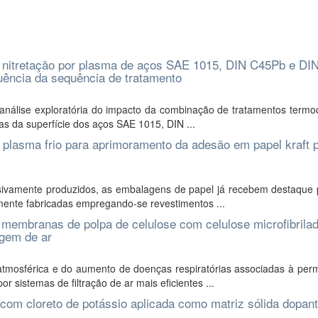
 nitretação por plasma de aços SAE 1015, DIN C45Pb e DI
luência da sequência de tratamento
análise exploratória do impacto da combinação de tratamentos termo
as da superfície dos aços SAE 1015, DIN ...
 plasma frio para aprimoramento da adesão em papel kraft 
ssivamente produzidos, as embalagens de papel já recebem destaque 
emente fabricadas empregando-se revestimentos ...
 membranas de polpa de celulose com celulose microfibrila
agem de ar
atmosférica e do aumento de doenças respiratórias associadas à per
sistemas de filtração de ar mais eficientes ...
a com cloreto de potássio aplicada como matriz sólida dopan