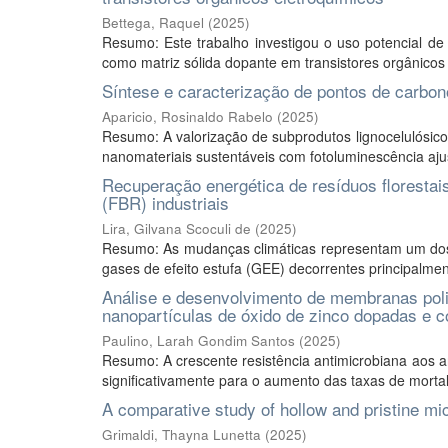
Bettega, Raquel
(
2025
)
Resumo: Este trabalho investigou o uso potencial de
como matriz sólida dopante em transistores orgânicos de 
Síntese e caracterização de pontos de carbono d
Aparicio, Rosinaldo Rabelo
(
2025
)
Resumo: A valorização de subprodutos lignocelulósico
nanomateriais sustentáveis com fotoluminescência ajust
Recuperação energética de resíduos florestai
(FBR) industriais
Lira, Gilvana Scoculi de
(
2025
)
Resumo: As mudanças climáticas representam um dos
gases de efeito estufa (GEE) decorrentes principalmen
Análise e desenvolvimento de membranas polimé
nanopartículas de óxido de zinco dopadas e c
Paulino, Larah Gondim Santos
(
2025
)
Resumo: A crescente resistência antimicrobiana aos an
significativamente para o aumento das taxas de mortali
A comparative study of hollow and pristine mi
Grimaldi, Thayna Lunetta
(
2025
)