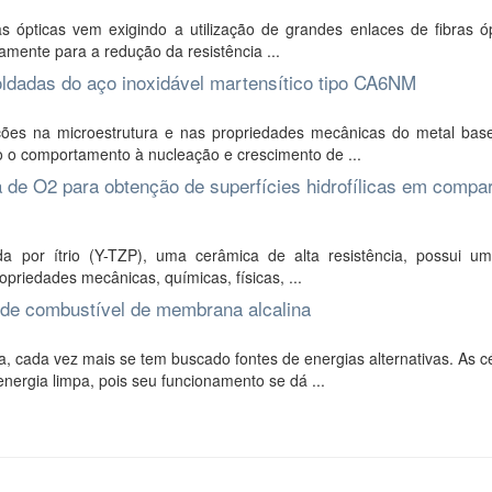
 ópticas vem exigindo a utilização de grandes enlaces de fibras óp
vamente para a redução da resistência ...
oldadas do aço inoxidável martensítico tipo CA6NM
ões na microestrutura e nas propriedades mecânicas do metal bas
do o comportamento à nucleação e crescimento de ...
 de O2 para obtenção de superfícies hidrofílicas em compa
zada por ítrio (Y-TZP), uma cerâmica de alta resistência, possui u
priedades mecânicas, químicas, físicas, ...
 de combustível de membrana alcalina
ada vez mais se tem buscado fontes de energias alternativas. As cé
rgia limpa, pois seu funcionamento se dá ...