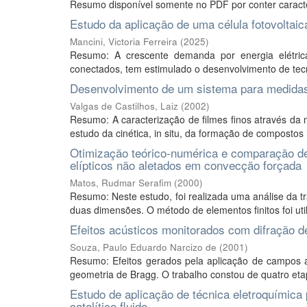
Resumo disponível somente no PDF por conter caracte
Estudo da aplicação de uma célula fotovoltaic
Mancini, Victoria Ferreira
(
2025
)
Resumo: A crescente demanda por energia elétrica,
conectados, tem estimulado o desenvolvimento de tec
Desenvolvimento de um sistema para medidas 
Valgas de Castilhos, Laiz
(
2002
)
Resumo: A caracterização de filmes finos através da m
estudo da cinética, in situ, da formação de compostos 
Otimização teórico-numérica e comparação de
elípticos não aletados em convecção forçada
Matos, Rudmar Serafim
(
2000
)
Resumo: Neste estudo, foi realizada uma análise da tr
duas dimensões. O método de elementos finitos foi util
Efeitos acústicos monitorados com difração d
Souza, Paulo Eduardo Narcizo de
(
2001
)
Resumo: Efeitos gerados pela aplicação de campos ac
geometria de Bragg. O trabalho constou de quatro etap
Estudo de aplicação de técnica eletroquímic
catalítico fluido