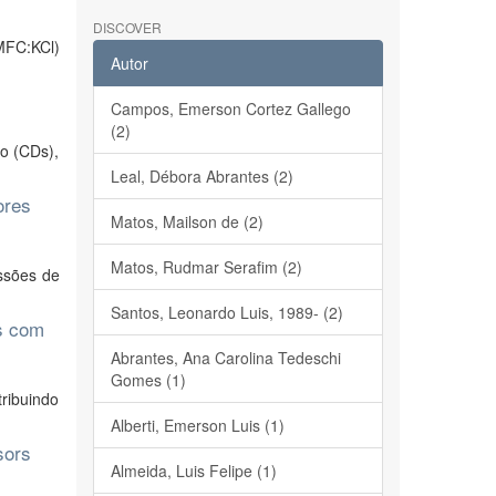
DISCOVER
(MFC:KCl)
Autor
Campos, Emerson Cortez Gallego
(2)
no (CDs),
Leal, Débora Abrantes (2)
ores
Matos, Mailson de (2)
Matos, Rudmar Serafim (2)
ssões de
Santos, Leonardo Luis, 1989- (2)
as com
Abrantes, Ana Carolina Tedeschi
Gomes (1)
tribuindo
Alberti, Emerson Luis (1)
sors
Almeida, Luis Felipe (1)