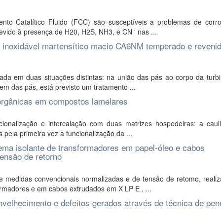
o Catalítico Fluido (FCC) são susceptíveis a problemas de corr
evido à presença de H20, H2S, NH3, e CN ' nas ...
ço inoxidável martensítico macio CA6NM temperado e reveni
zada em duas situações distintas: na união das pás ao corpo da turb
em das pás, está previsto um tratamento ...
 orgânicas em compostos lamelares
ionalização e intercalação com duas matrizes hospedeiras: a cauli
 pela primeira vez a funcionalização da ...
ema isolante de transformadores em papel-óleo e cabos
tensão de retorno
e medidas convencionais normalizadas e de tensão de retomo, reali
formadores e em cabos extrudados em X LP E , ...
 envelhecimento e defeitos gerados através de técnica de pe