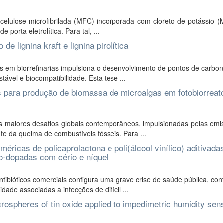
 celulose microfibrilada (MFC) incorporada com cloreto de potássio 
porta eletrolítica. Para tal, ...
e lignina kraft e lignina pirolítica
s em biorrefinarias impulsiona o desenvolvimento de pontos de carbo
ável e biocompatibilidade. Esta tese ...
s para produção de biomassa de microalgas em fotobiorreat
 maiores desafios globais contemporâneos, impulsionadas pelas emi
te da queima de combustíveis fósseis. Para ...
ricas de policaprolactona e poli(álcool vinílico) aditivad
o-dopadas com cério e níquel
tibióticos comerciais configura uma grave crise de saúde pública, con
dade associadas a infecções de difícil ...
crospheres of tin oxide applied to impedimetric humidity sen