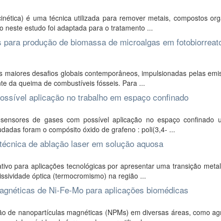
nética) é uma técnica utilizada para remover metais, compostos org
 neste estudo foi adaptada para o tratamento ...
s para produção de biomassa de microalgas em fotobiorreat
 maiores desafios globais contemporâneos, impulsionadas pelas emi
te da queima de combustíveis fósseis. Para ...
sível aplicação no trabalho em espaço confinado
 sensores de gases com possível aplicação no espaço confinado ut
adas foram o compósito óxido de grafeno : poli(3,4- ...
 técnica de ablação laser em solução aquosa
ivo para aplicações tecnológicas por apresentar uma transição metal
ividade óptica (termocromismo) na região ...
magnéticas de Ni-Fe-Mo para aplicações biomédicas
o de nanopartículas magnéticas (NPMs) em diversas áreas, como agri