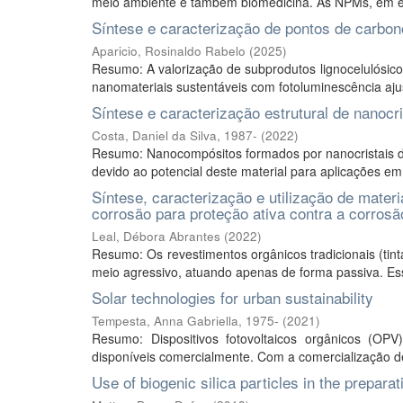
meio ambiente e também biomedicina. As NPMs, em espe
Síntese e caracterização de pontos de carbono d
Aparicio, Rosinaldo Rabelo
(
2025
)
Resumo: A valorização de subprodutos lignocelulósico
nanomateriais sustentáveis com fotoluminescência ajust
Síntese e caracterização estrutural de nanocr
Costa, Daniel da Silva, 1987-
(
2022
)
Resumo: Nanocompósitos formados por nanocristais de
devido ao potencial deste material para aplicações em
Síntese, caracterização e utilização de mater
corrosão para proteção ativa contra a corros
Leal, Débora Abrantes
(
2022
)
Resumo: Os revestimentos orgânicos tradicionais (tint
meio agressivo, atuando apenas de forma passiva. Ess
Solar technologies for urban sustainability
Tempesta, Anna Gabriella, 1975-
(
2021
)
Resumo: Dispositivos fotovoltaicos orgânicos (O
disponíveis comercialmente. Com a comercialização 
Use of biogenic silica particles in the prepar