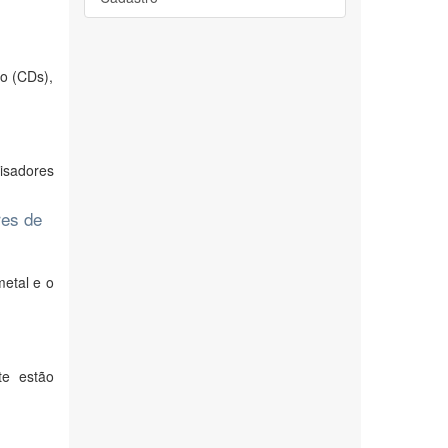
no (CDs),
isadores
res de
metal e o
te estão