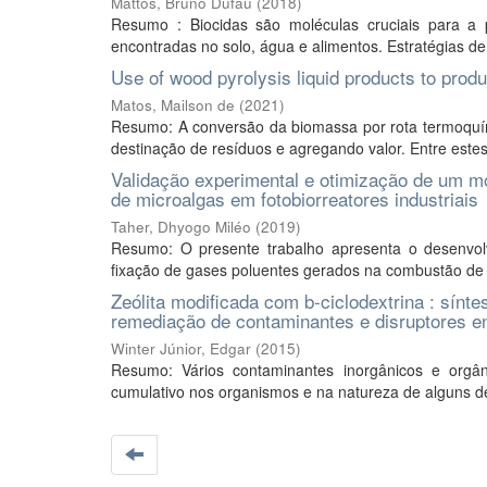
Mattos, Bruno Dufau
(
2018
)
Resumo : Biocidas são moléculas cruciais para a p
encontradas no solo, água e alimentos. Estratégias d
Use of wood pyrolysis liquid products to prod
Matos, Mailson de
(
2021
)
Resumo: A conversão da biomassa por rota termoquími
destinação de resíduos e agregando valor. Entre estes
Validação experimental e otimização de um m
de microalgas em fotobiorreatores industriais
Taher, Dhyogo Miléo
(
2019
)
Resumo: O presente trabalho apresenta o desenvol
fixação de gases poluentes gerados na combustão de d
Zeólita modificada com b-ciclodextrina : sínt
remediação de contaminantes e disruptores e
Winter Júnior, Edgar
(
2015
)
Resumo: Vários contaminantes inorgânicos e orgâ
cumulativo nos organismos e na natureza de alguns de