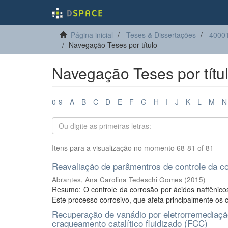
Página inicial
Teses & Dissertações
40001
Navegação Teses por título
Navegação Teses por títu
0-9
A
B
C
D
E
F
G
H
I
J
K
L
M
N
Itens para a visualização no momento 68-81 of 81
Reavaliação de parâmentros de controle da co
Abrantes, Ana Carolina Tedeschi Gomes
(
2015
)
Resumo: O controle da corrosão por ácidos naftênico
Este processo corrosivo, que afeta principalmente os c
Recuperação de vanádio por eletrorremediaçã
craqueamento catalítico fluidizado (FCC)