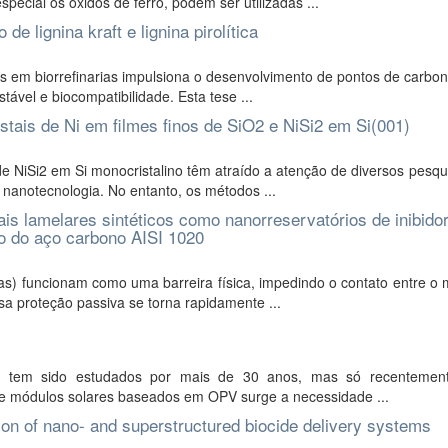
cial os óxidos de ferro, podem ser utilizadas ...
e lignina kraft e lignina pirolítica
s em biorrefinarias impulsiona o desenvolvimento de pontos de carbo
ável e biocompatibilidade. Esta tese ...
istais de Ni em filmes finos de SiO2 e NiSi2 em Si(001)
 NiSi2 em Si monocristalino têm atraído a atenção de diversos pesqu
 nanotecnologia. No entanto, os métodos ...
iais lamelares sintéticos como nanorreservatórios de inibido
ão do aço carbono AISI 1020
as) funcionam como uma barreira física, impedindo o contato entre o 
a proteção passiva se torna rapidamente ...
PV) tem sido estudados por mais de 30 anos, mas só recentemen
de módulos solares baseados em OPV surge a necessidade ...
ation of nano- and superstructured biocide delivery systems