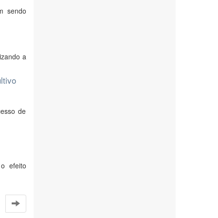
êm sendo
izando a
ltivo
cesso de
o efeito