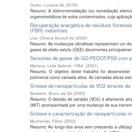
Godoi, Luciane de
(
2016
)
Resumo: A eletrorremediação (ou remediação eletroci
organometálicos de solos contaminados, cuja aplicação
Recuperação energética de resíduos florestai
(FBR) industriais
Lira, Gilvana Scoculi de
(
2025
)
Resumo: As mudanças climáticas representam um dos
gases de efeito estufa (GEE) decorrentes principalmen
Sensores de gases de GO:PEDOT:PSS com pos
Mariano, Leila Seleme, 1984-
(
2021
)
Resumo: O objetivo deste trabalho foi desenvolver
polímeros como camada ativa. As camadas ativas estud
Síntese de nanopartículas de VO2 através da
Beckerle, Bruno de Sá
(
2023
)
Resumo: O dióxido de vanádio (VO2) é altamente atrat
(MIT) acompanhada por uma mudança de sua transmiss
Síntese e caracterização de nanopartículas 
Muchenski, Fábio
(
2022
)
Resumo: Ao longo dos anos vem crescendo a utilizaçã