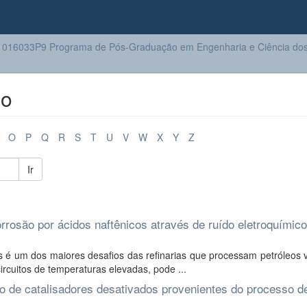
016033P9 Programa de Pós-Graduação em Engenharia e Ciência dos 
lo
O
P
Q
R
S
T
U
V
W
X
Y
Z
Ir
rrosão por ácidos naftênicos através de ruído eletroquímico
s é um dos maiores desafios das refinarias que processam petróleos 
ircuitos de temperaturas elevadas, pode ...
o de catalisadores desativados provenientes do processo d