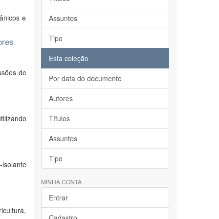
ânicos e
Assuntos
Tipo
ores
Esta coleção
ssões de
Por data do documento
Autores
ilizando
Títulos
Assuntos
Tipo
-isolante
MINHA CONTA
Entrar
cultura,
Cadastro