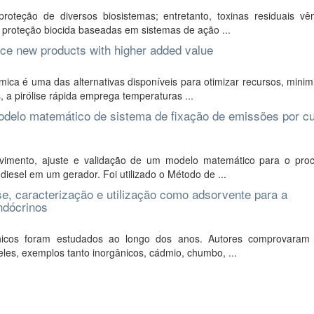
roteção de diversos biosistemas; entretanto, toxinas residuais v
e proteção biocida baseadas em sistemas de ação ...
uce new products with higher added value
ca é uma das alternativas disponíveis para otimizar recursos, minim
, a pirólise rápida emprega temperaturas ...
odelo matemático de sistema de fixação de emissões por cu
vimento, ajuste e validação de um modelo matemático para o pro
iesel em um gerador. Foi utilizado o Método de ...
ese, caracterização e utilização como adsorvente para a
ndócrinos
nicos foram estudados ao longo dos anos. Autores comprovaram 
les, exemplos tanto inorgânicos, cádmio, chumbo, ...