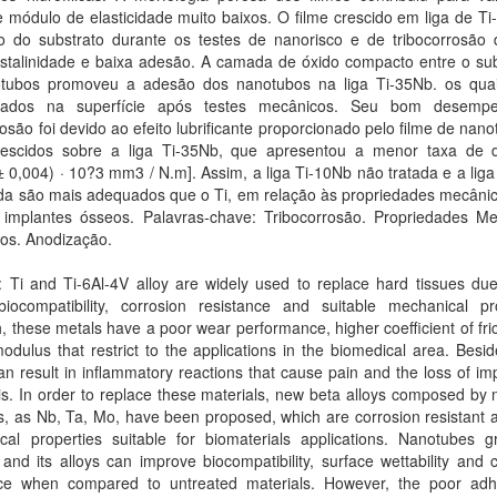
 módulo de elasticidade muito baixos. O filme crescido em liga de Ti
o do substrato durante os testes de nanorisco e de tribocorrosão 
istalinidade e baixa adesão. A camada de óxido compacto entre o sub
tubos promoveu a adesão dos nanotubos na liga Ti-35Nb. os qua
tados na superfície após testes mecânicos. Seu bom desemp
rosão foi devido ao efeito lubrificante proporcionado pelo filme de nan
rescidos sobre a liga Ti-35Nb, que apresentou a menor taxa de 
± 0,004) · 10?3 mm3 / N.m]. Assim, a liga Ti-10Nb não tratada e a lig
da são mais adequados que o Ti, em relação às propriedades mecânic
implantes ósseos. Palavras-chave: Tribocorrosão. Propriedades Me
os. Anodização.
: Ti and Ti-6Al-4V alloy are widely used to replace hard tissues due
biocompatibility, corrosion resistance and suitable mechanical pro
, these metals have a poor wear performance, higher coefficient of fri
modulus that restrict to the applications in the biomedical area. Besi
an result in inflammatory reactions that cause pain and the loss of im
is. In order to replace these materials, new beta alloys composed by 
, as Nb, Ta, Mo, have been proposed, which are corrosion resistant 
cal properties suitable for biomaterials applications. Nanotubes 
 and its alloys can improve biocompatibility, surface wettability and 
nce when compared to untreated materials. However, the poor adh