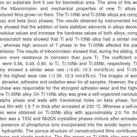
s on substrate limit it use for biomedical area. The aims of this w
 the tribocorrosion and mechanical properties of new Ti alloy
uctured films grown on them. The Ti-10Nb and Ti-35Nb alloys are com
cp) and beta (bcc) phases. The results obtained by instrumented ind
e showed that the addition of beta stabilizer elements in alloys decr
modulus values and increase the hardness values of both alloys, com
Nanoscratch tests showed that Ti and Ti-10Nb alloy had a similar me
r, whereas high amount of ? phase in the Ti-35Nb affected the pla
behavior. The results of tribocorrosion showed that, during the sliding, 
were more resistance to corrosion than pure Ti. The coefficient of 
 were 0.56, 0.49, 0.90, to Ti, Ti-10Nb and Ti-35Nb, respectively. T
loy showed a similar wear rate (~0.60. 10-3 mm3/N.m) and Ti-35
ed the highest wear rate (~1.39. 10-3 mm3/N.m). The images of wor
 abrasive, adhesive and oxidative wear for all samples. However, the
 phase was responsible for the strongest adhesion wear and the high
the Ti-35Nb alloy. On Ti-10Nb alloy was grew a self-organized nanotu
alpha phase and walls with transversal holes on beta phase, fo
s film with 1.5 ? m thick after annealed at 230 °C. Whereas a self-
es were obtained on Ti-35Nb alloy with approximately 2.0 ?m thic
tion was a TiO2 and Nb2O5 crystalline phases mixture after anneale
 presence of phosphorus ions incorporated into the anodic layers m
 hydrophilic. The porous structure of nanostructured films contribute
dness and elastic modulus. The film grown on Ti-10Nb alloy was re