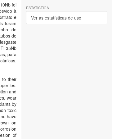
-10Nb foi
ESTATÍSTICA
devido à
strato e
Ver as estatísticas de uso
is foram
enho de
otubos de
desgaste
a Ti-35Nb
as, para
cânicas.
 to their
perties.
ction and
des, wear
plants by
non-toxic
and have
grown on
corrosion
esion of