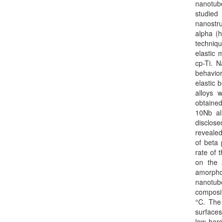
nanotube
studied
nanostr
alpha (h
techniqu
elastic 
cp-Ti. 
behavio
elastic 
alloys 
obtained
10Nb al
disclos
revealed
of beta
rate of 
on the 
amorphou
nanotub
composi
°C. The
surfaces
low har