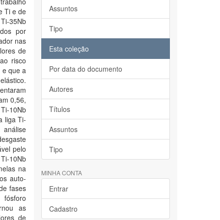
trabalho
Assuntos
e Ti e de
e Ti-35Nb
Tipo
idos por
ador nas
Esta coleção
lores de
ao risco
Por data do documento
 e que a
lástico.
Autores
sentaram
ram 0,56,
Títulos
 Ti-10Nb
liga Ti-
 análise
Assuntos
desgaste
ável pelo
Tipo
 Ti-10Nb
melas na
MINHA CONTA
os auto-
de fases
Entrar
 fósforo
rnou as
Cadastro
lores de