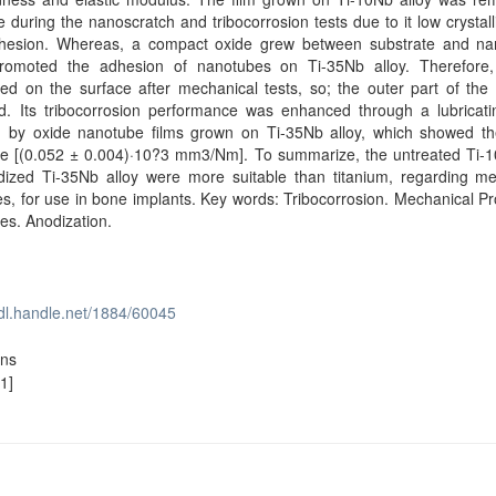
e during the nanoscratch and tribocorrosion tests due to it low crystall
hesion. Whereas, a compact oxide grew between substrate and na
romoted the adhesion of nanotubes on Ti-35Nb alloy. Therefore,
d on the surface after mechanical tests, so; the outer part of the 
. Its tribocorrosion performance was enhanced through a lubricatin
d by oxide nanotube films grown on Ti-35Nb alloy, which showed th
te [(0.052 ± 0.004)·10?3 mm3/Nm]. To summarize, the untreated Ti-
dized Ti-35Nb alloy were more suitable than titanium, regarding me
es, for use in bone implants. Key words: Tribocorrosion. Mechanical Pr
es. Anodization.
hdl.handle.net/1884/60045
ons
1]