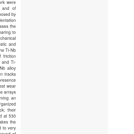
ork were
s and of
posed by
entation
eases the
paring to
chanical
stic and
the Ti-Nb
friction
i and Ti-
Nb alloy
n tracks
 presence
est wear
be arrays
rming an
organized
k; their
d at 530
akes the
d to very
moved of