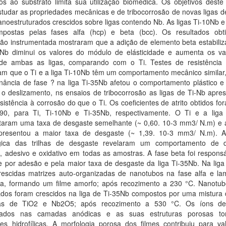
s ao substrato limita sua utilização biomédica. Os objetivos deste 
tudar as propriedades mecânicas e de tribocorrosão de novas ligas d
anoestruturados crescidos sobre ligas contendo Nb. As ligas Ti-10Nb 
postas pelas fases alfa (hcp) e beta (bcc). Os resultados obt
ção instrumentada mostraram que a adição de elemento beta estabiliz
i-Nb diminui os valores do módulo de elásticidade e aumenta os va
de ambas as ligas, comparando com o Ti. Testes de resistência 
am que o Ti e a liga Ti-10Nb têm um comportamento mecânico similar,
ância de fase ? na liga Ti-35Nb afetou o comportamento plástico e e
 o deslizamento, ns ensaios de tribocorrosão as ligas de Ti-Nb apre
sistência à corrosão do que o Ti. Os coeficientes de atrito obtidos fo
,90, para Ti, Ti-10Nb e Ti-35Nb, respectivamente. O Ti e a liga
taram uma taxa de desgaste semelhante (~ 0,60. 10-3 mm3/ N.m) e a 
resentou a maior taxa de desgaste (~ 1,39. 10-3 mm3/ N.m). A
gica das trilhas de desgaste revelaram um comportamento de 
, adesivo e oxidativo em todas as amostras. A fase beta foi respons
e por adesão e pela maior taxa de desgaste da liga Ti-35Nb. Na liga
rescidas matrizes auto-organizadas de nanotubos na fase alfa e la
ta, formando um filme amorfo; após recozimento a 230 °C. Nanotub
ados foram crescidos na liga de Ti-35Nb compostos por uma mistura 
inas de TiO2 e Nb2O5; após recozimento a 530 °C. Os íons de
orados nas camadas anódicas e as suas estruturas porosas to
ies hidrofílicas. A morfologia porosa dos filmes contribuiu para va