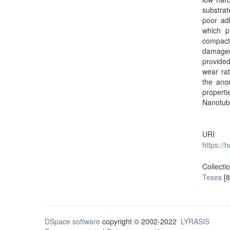
substrat
poor ad
which p
compacte
damaged
provide
wear ra
the ano
properti
Nanotub
URI
https://
Collecti
Teses
[8
DSpace software
copyright © 2002-2022
LYRASIS