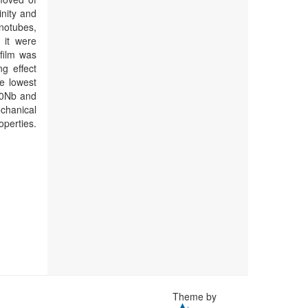
inity and
notubes,
 it were
film was
g effect
e lowest
10Nb and
chanical
operties.
Theme by