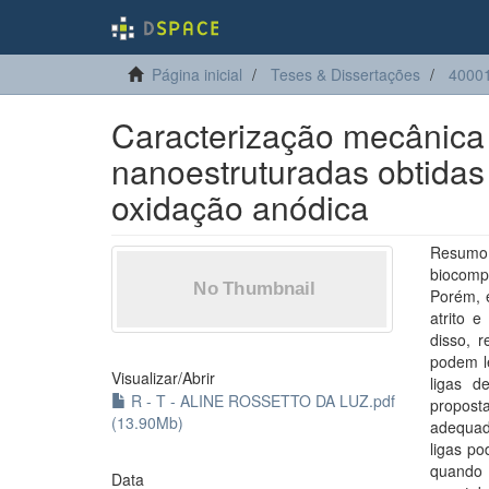
Página inicial
Teses & Dissertações
40001
Caracterização mecânica 
nanoestruturadas obtidas 
oxidação anódica
Resumo: 
biocomp
Porém, 
atrito 
disso, 
podem le
Visualizar/
Abrir
ligas d
R - T - ALINE ROSSETTO DA LUZ.pdf
propost
(13.90Mb)
adequad
ligas po
quando 
Data