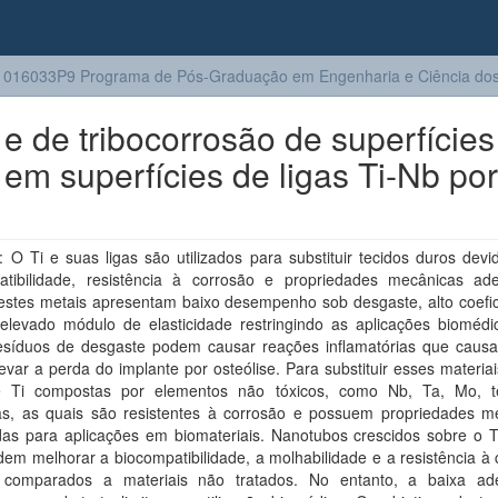
016033P9 Programa de Pós-Graduação em Engenharia e Ciência dos 
e de tribocorrosão de superfícies
em superfícies de ligas Ti-Nb por
O Ti e suas ligas são utilizados para substituir tecidos duros devi
atibilidade, resistência à corrosão e propriedades mecânicas ad
estes metais apresentam baixo desempenho sob desgaste, alto coefic
e elevado módulo de elasticidade restringindo as aplicações biomédi
resíduos de desgaste podem causar reações inflamatórias que caus
var a perda do implante por osteólise. Para substituir esses materia
e Ti compostas por elementos não tóxicos, como Nb, Ta, Mo, 
as, as quais são resistentes à corrosão e possuem propriedades m
as para aplicações em biomateriais. Nanotubos crescidos sobre o T
dem melhorar a biocompatibilidade, a molhabilidade e a resistência à
comparados a materiais não tratados. No entanto, a baixa a