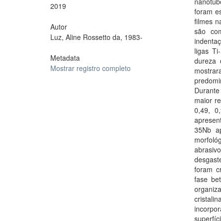
nanotubo
2019
foram es
filmes n
Autor
são com
Luz, Aline Rossetto da, 1983-
indenta
ligas T
Metadata
dureza 
Mostrar registro completo
mostrar
predomin
Durante
maior re
0,49, 0
apresen
35Nb ap
morfoló
abrasivo
desgast
foram c
fase be
organiz
cristal
incorp
superfíc