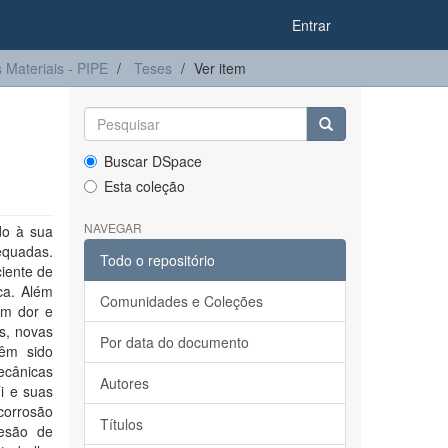
Entrar
Materiais - PIPE
Teses
Ver item
Buscar DSpace
Esta coleção
NAVEGAR
do à sua
equadas.
Todo o repositório
iente de
ca. Além
Comunidades e Coleções
am dor e
is, novas
Por data do documento
têm sido
ecânicas
Autores
i e suas
 corrosão
Títulos
desão de