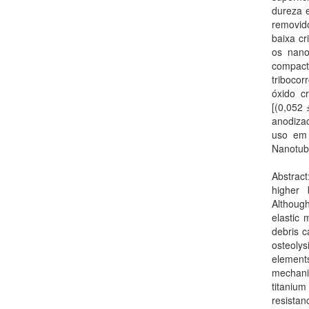
dureza e
removid
baixa cr
os nano
compac
tribocor
óxido c
[(0,052 
anodiza
uso em 
Nanotub
Abstract
higher 
Although
elastic 
debris c
osteolys
elements
mechani
titanium
resista