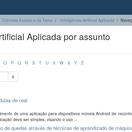
Ciências Exatas e da Terra
Inteligência Artificial Aplicada
Navega
tificial Aplicada por assunto
O
P
Q
R
S
T
U
V
W
X
Y
Z
Ir
dulas de real
vimento de uma aplicação para dispositivos móveis Android de reconh
icação deve ser simples, visando o uso ...
ão de quedas através de técnicas de aprendizado de máquin