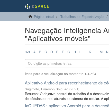
Página inicial
Trabalhos de Especialização
Navegação Inteligência Ar
"Aplicativos móveis"
0-9
A
B
C
D
E
F
G
H
I
J
K
L
M
N
Itens para a visualização no momento 1-4 of 4
Aplicativo Android para reconhecimento de cé
Sugimoto, Emerson Shigueo
(
2021
)
Resumo: O objetivo central do trabalho é o desenvol
de cédulas de real através da câmera do celular. A apl
IaQUEDAS : aplicativo Android para a detecç