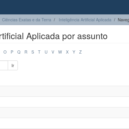
Ciências Exatas e da Terra
Inteligência Artificial Aplicada
Navega
tificial Aplicada por assunto
O
P
Q
R
S
T
U
V
W
X
Y
Z
Ir