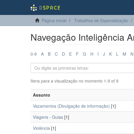
Página inicial
Trabalhos de Especialização
Navegação Inteligência Ar
0-9
A
B
C
D
E
F
G
H
I
J
K
L
M
N
Itens para a visualização no momento 1-9 of 9
Assunto
Vazamentos (Divulgação de informação)
[1]
Viagens - Guias
[1]
Violência
[1]