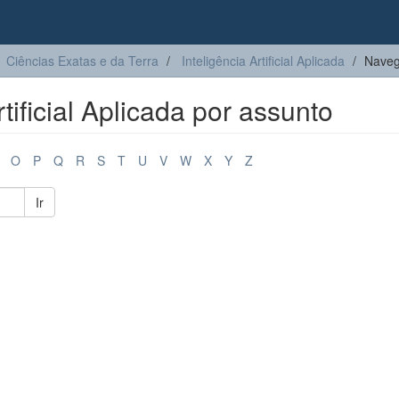
Ciências Exatas e da Terra
Inteligência Artificial Aplicada
Navega
tificial Aplicada por assunto
O
P
Q
R
S
T
U
V
W
X
Y
Z
Ir