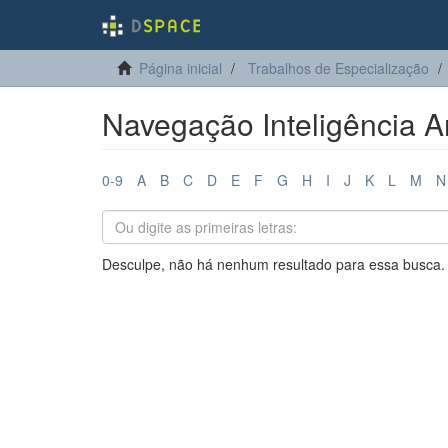
Página inicial
Trabalhos de Especialização
Navegação Inteligência Ar
0-9
A
B
C
D
E
F
G
H
I
J
K
L
M
N
Desculpe, não há nenhum resultado para essa busca.