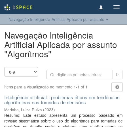
Toggl
navig
Navegação Inteligência Artificial Aplicada por assunto
Navegação Inteligência
Artificial Aplicada por assunto
"Algorítmos"
Ir
Itens para a visualização no momento 1-1 of 1
Inteligência artificial : problemas éticos em tendências
algorítmicas nas tomadas de decisões
Marinho, Luiza Ruivo
(
2023
)
Resumo: Este estudo apresenta um processo baseado em
revisão sistemática sobre o uso de algoritmos para tomadas de
decisões no âmbito social e elabora uma análise sobre os