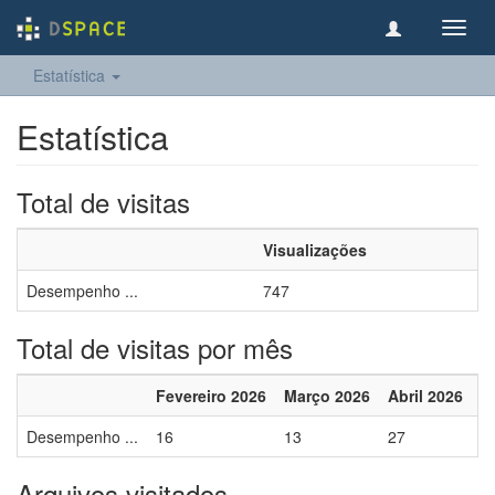
Toggl
navig
Estatística
Estatística
Total de visitas
Visualizações
Desempenho ...
747
Total de visitas por mês
Fevereiro 2026
Março 2026
Abril 2026
M
Desempenho ...
16
13
27
1
Arquivos visitados