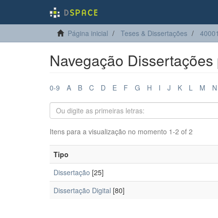
Página inicial
Teses & Dissertações
4000
Navegação Dissertações p
0-9
A
B
C
D
E
F
G
H
I
J
K
L
M
N
Itens para a visualização no momento 1-2 of 2
Tipo
Dissertação
[25]
Dissertação Digital
[80]