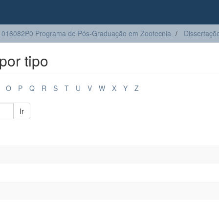
1016082P0 Programa de Pós-Graduação em Zootecnia
Dissertaçõ
or tipo
O
P
Q
R
S
T
U
V
W
X
Y
Z
Ir