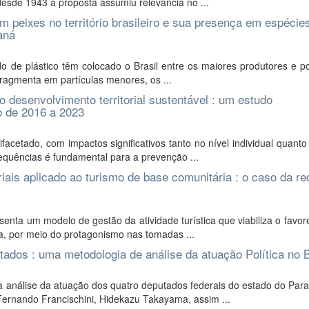
esde 1943 a proposta assumiu relevância no ...
 peixes no território brasileiro e sua presença em espécie
aná
de plástico têm colocado o Brasil entre os maiores produtores e po
fragmenta em partículas menores, os ...
o desenvolvimento territorial sustentável : um estudo
o de 2016 a 2023
etado, com impactos significativos tanto no nível individual quanto 
equências é fundamental para a prevenção ...
riais aplicado ao turismo de base comunitária : o caso da re
nta um modelo de gestão da atividade turística que viabiliza o favo
ica, por meio do protagonismo nas tomadas ...
dos : uma metodologia de análise da atuação Política no B
análise da atuação dos quatro deputados federais do estado do Para
ernando Francischini, Hidekazu Takayama, assim ...