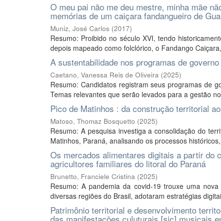
O meu pai não me deu mestre, minha mãe não m
memórias de um caiçara fandangueiro de Gu
Muniz, José Carlos
(
2017
)
Resumo: Proibido no século XVI, tendo historicamente
depois mapeado como folclórico, o Fandango Caiçara,
A sustentabilidade nos programas de governo 
Caetano, Vanessa Reis de Oliveira
(
2025
)
Resumo: Candidatos registram seus programas de gove
Temas relevantes que serão levados para a gestão nos
Pico de Matinhos : da construção territorial 
Matoso, Thomaz Bosquetto
(
2025
)
Resumo: A pesquisa investiga a consolidação do territ
Matinhos, Paraná, analisando os processos históricos, 
Os mercados alimentares digitais a partir do
agricultores familiares do litoral do Paraná
Brunetto, Franciele Cristina
(
2025
)
Resumo: A pandemia da covid-19 trouxe uma nova re
diversas regiões do Brasil, adotaram estratégias digitai
Patrimônio territorial e desenvolvimento territo
das manifestações culuturais [sic] musicais 