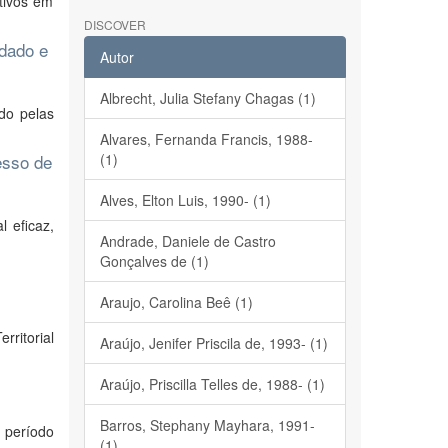
tivos em
DISCOVER
idado e
Autor
Albrecht, Julia Stefany Chagas (1)
do pelas
Alvares, Fernanda Francis, 1988-
esso de
(1)
Alves, Elton Luis, 1990- (1)
 eficaz,
Andrade, Daniele de Castro
Gonçalves de (1)
Araujo, Carolina Beê (1)
ritorial
Araújo, Jenifer Priscila de, 1993- (1)
Araújo, Priscilla Telles de, 1988- (1)
Barros, Stephany Mayhara, 1991-
 período
(1)