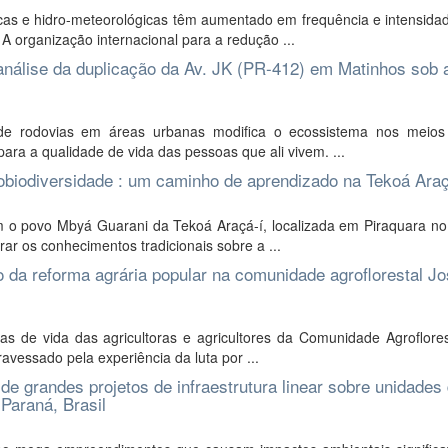
icas e hidro-meteorológicas têm aumentado em frequência e intensida
A organização internacional para a redução ...
 análise da duplicação da Av. JK (PR-412) em Matinhos sob 
 de rodovias em áreas urbanas modifica o ecossistema nos meios 
ara a qualidade de vida das pessoas que ali vivem. ...
obiodiversidade : um caminho de aprendizado na Tekoá Araç
m o povo Mbyá Guarani da Tekoá Araçá-í, localizada em Piraquara no
ar os conhecimentos tradicionais sobre a ...
o da reforma agrária popular na comunidade agroflorestal J
ias de vida das agricultoras e agricultores da Comunidade Agroflore
ravessado pela experiência da luta por ...
e grandes projetos de infraestrutura linear sobre unidades
 Paraná, Brasil