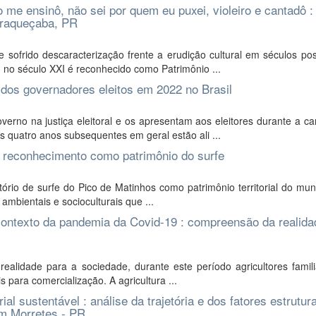
e ensinô, não sei por quem eu puxei, violeiro e cantadô :
araqueçaba, PR
 sofrido descaracterização frente a erudição cultural em séculos pos
 no século XXI é reconhecido como Patrimônio ...
dos governadores eleitos em 2022 no Brasil
rno na justiça eleitoral e os apresentam aos eleitores durante a c
 quatro anos subsequentes em geral estão ali ...
ao reconhecimento como patrimônio do surfe
ório de surfe do Pico de Matinhos como patrimônio territorial do mun
ambientais e socioculturais que ...
 contexto da pandemia da Covid-19 : compreensão da realid
alidade para a sociedade, durante este período agricultores famil
s para comercialização. A agricultura ...
rial sustentável : análise da trajetória e dos fatores estrutur
em Morretes - PR