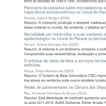
entre as décadas de 1940 e 1990, considerando que d
Panorama da pesquisa sobre microplásticos em
importância socioeconômica no Litoral do Par
Pereira, Juliane Borges
(
2025
)
Resumo: A crescente produção e descarte inadequado 
desse material no mundo. No ambiente, o plástico se 
Mortalidade por homicídios e suas variáveis d
epidemiológico no Litoral do Paraná no períod
Santos, Tatiane Dourado dos
(
2025
)
Resumo: A violência é um fenômeno complexo e multifac
Compreender suas características, localização e cons
O enfoque da cesta de bens e serviços territo
anfitriões
Souza, Felipe Monteiro de
(
2023
)
Resumo: O Turismo de Base Comunitária (TBC) represe
dos atores em territórios onde ocorre atividade turíst
Redes de parlamentares na Câmara dos Deputa
Paz, Fernando Henrique de Sousa
(
2015
)
Resumo: Esta dissertação de mestrado apresenta uma 
os anos 2011-2015: André Zacharow, Edmar Arruda, F