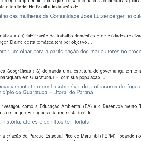
ão mega empreendimentos que causam impactos ambientais significa
 o território. No Brasil a instalação de ...
abalho das mulheres da Comunidade José Lutzenberger no cu
ica a (in)visibilização do trabalho doméstico e de cuidados realiza
r. Diante desta temática tem por objetivo ...
ra : um olhar para a participação dos maricultores no proc
 Geográficas (IG) demanda uma estrutura de governança territorial
 Cabaraquara em Guaratuba/PR, com sua população ...
olvimento territorial sustentável de professores de língua
icípio de Guaratuba – Litoral do Paraná
 investigou como a Educação Ambiental (EA) e o Desenvolvimento Ter
es de Língua Portuguesa da rede estadual de ...
stória, atores e conflitos territoriais
ar a criação do Parque Estadual Pico do Marumbi (PEPM), focando no