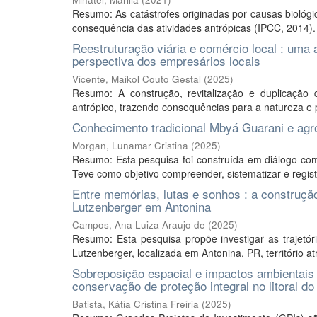
Resumo: As catástrofes originadas por causas biológ
consequência das atividades antrópicas (IPCC, 2014). 
Reestruturação viária e comércio local : uma
perspectiva dos empresários locais
Vicente, Maikol Couto Gestal
(
2025
)
Resumo: A construção, revitalização e duplicação
antrópico, trazendo consequências para a natureza e p
Conhecimento tradicional Mbyá Guarani e agr
Morgan, Lunamar Cristina
(
2025
)
Resumo: Esta pesquisa foi construída em diálogo co
Teve como objetivo compreender, sistematizar e registr
Entre memórias, lutas e sonhos : a construçã
Lutzenberger em Antonina
Campos, Ana Luiza Araujo de
(
2025
)
Resumo: Esta pesquisa propõe investigar as trajetór
Lutzenberger, localizada em Antonina, PR, território at
Sobreposição espacial e impactos ambientais d
conservação de proteção integral no litoral do
Batista, Kátia Cristina Freiria
(
2025
)