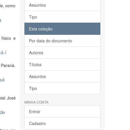
Assuntos
de, como
Tipo
a
Esta coleção
físico e
Por data do documento
á-í
Autores
Títulos
 Paraná.
Assuntos
osé
Tipo
stal José
MINHA CONTA
 de
Entrar
Cadastro