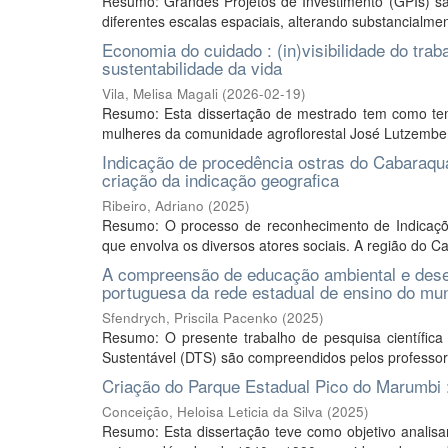
Resumo: Grandes Projetos de Investimento (GPIs) s
diferentes escalas espaciais, alterando substancialmente
Economia do cuidado : (in)visibilidade do tr
sustentabilidade da vida
Vila, Melisa Magali
(
2026-02-19
)
Resumo: Esta dissertação de mestrado tem como temát
mulheres da comunidade agroflorestal José Lutzemberge
Indicação de procedência ostras do Cabaraqua
criação da indicação geografica
Ribeiro, Adriano
(
2025
)
Resumo: O processo de reconhecimento de Indicações
que envolva os diversos atores sociais. A região do
A compreensão de educação ambiental e desenv
portuguesa da rede estadual de ensino do mun
Sfendrych, Priscila Pacenko
(
2025
)
Resumo: O presente trabalho de pesquisa científica
Sustentável (DTS) são compreendidos pelos professor
Criação do Parque Estadual Pico do Marumbi : hi
Conceição, Heloisa Leticia da Silva
(
2025
)
Resumo: Esta dissertação teve como objetivo analis