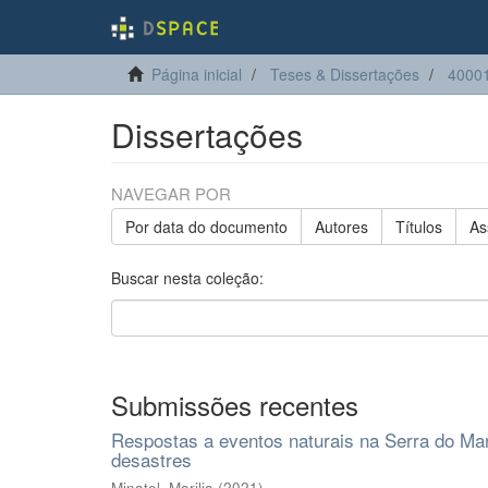
Página inicial
Teses & Dissertações
40001
Dissertações
NAVEGAR POR
Por data do documento
Autores
Títulos
As
Buscar nesta coleção:
Submissões recentes
Respostas a eventos naturais na Serra do Mar
desastres
Minatel, Marilia
(
2021
)