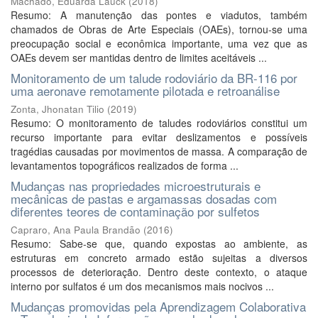
Machado, Eduarda Lauck
(
2018
)
Resumo: A manutenção das pontes e viadutos, também
chamados de Obras de Arte Especiais (OAEs), tornou-se uma
preocupação social e econômica importante, uma vez que as
OAEs devem ser mantidas dentro de limites aceitáveis ...
Monitoramento de um talude rodoviário da BR-116 por
uma aeronave remotamente pilotada e retroanálise
Zonta, Jhonatan Tilio
(
2019
)
Resumo: O monitoramento de taludes rodoviários constitui um
recurso importante para evitar deslizamentos e possíveis
tragédias causadas por movimentos de massa. A comparação de
levantamentos topográficos realizados de forma ...
Mudanças nas propriedades microestruturais e
mecânicas de pastas e argamassas dosadas com
diferentes teores de contaminação por sulfetos
Capraro, Ana Paula Brandão
(
2016
)
Resumo: Sabe-se que, quando expostas ao ambiente, as
estruturas em concreto armado estão sujeitas a diversos
processos de deterioração. Dentro deste contexto, o ataque
interno por sulfatos é um dos mecanismos mais nocivos ...
Mudanças promovidas pela Aprendizagem Colaborativa