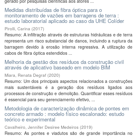
gerado por pesquisas científicas aos atores ...
Medidas distribuídas de fibra óptica para o
monitoramento de vazões em barragens de terra :
estudo laboratorial aplicado ao caso da UHE Colíder
Pirolli, Carina
(
2017
)
Resumo: A infiltração através de estruturas hidráulicas e de terra
representa um risco substancial de danos, incluindo a ruptura da
barragem devido à erosão interna regressiva. A utilização de
cabos de fibra óptica estendidos ...
Melhoria da gestão dos resíduos da construção civil
através de aplicativo baseado em modelo BIM
Miara, Renata Degraf
(
2020
)
Resumo: Um dos principais aspectos relacionados a construções
mais sustentáveis é a geração dos resíduos ligados aos
processos de construção e demolição. Quantificar esses resíduos
é essencial para seu gerenciamento efetivo, ...
Metodologia de caracterização dinâmica de pontes em
concreto armado : modelo físico escalonado: estudo
teórico e experimental
Cavalheiro, Jennifer Desiree Medeiros
(
2019
)
Resumo: As pontes e viadutos são de grande importância no