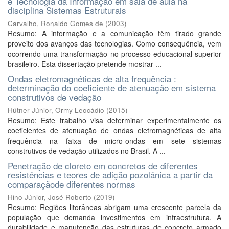
e Tecnologia da Informação em sala de aula na
disciplina Sistemas Estruturais
Carvalho, Ronaldo Gomes de
(
2003
)
Resumo: A informação e a comunicação têm tirado grande
proveito dos avanços das tecnologias. Como consequência, vem
ocorrendo uma transformação no processo educacional superior
brasileiro. Esta dissertação pretende mostrar ...
Ondas eletromagnéticas de alta frequência :
determinação do coeficiente de atenuação em sistema
construtivos de vedação
Hütner Júnior, Ormy Leocádio
(
2015
)
Resumo: Este trabalho visa determinar experimentalmente os
coeficientes de atenuação de ondas eletromagnéticas de alta
frequência na faixa de micro-ondas em sete sistemas
construtivos de vedação utilizados no Brasil. A ...
Penetração de cloreto em concretos de diferentes
resistências e teores de adição pozolânica a partir da
comparaçãode diferentes normas
Hino Júnior, José Roberto
(
2019
)
Resumo: Regiões litorâneas abrigam uma crescente parcela da
população que demanda investimentos em infraestrutura. A
durabilidade e manutenção das estruturas de concreto armado