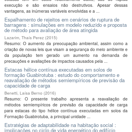
execução e são ensaios não destrutivos. Apesar dessas
vantagens, as inúmeras variáveis envolvidas e a ...
Espalhamento de rejeitos em cenários de ruptura de
barragens : simulações em modelo reduzido e proposta
de método para avaliação de área atingida
Lazarim, Thaís Perez
(
2015
)
Resumo: O aumento da preocupação ambiental, assim como a
criação de novas leis que visam a segurança do meio ambiente e
da população tem gerado um aumento na demanda de
precauções e avaliações de impactos causados pela ...
Estacas hélice contínua executadas em solos de
formação Guabirotuba : estudo do comportamento e
reavaliação de métodos semiempíricos de previsão da
capacidade de carga
Benetti, Laísa Berno
(
2016
)
Resumo: O presente trabalho apresenta a reavaliação de
métodos semiempíricos de previsão da capacidade de carga
para estacas do tipo hélice contínua executadas em solos da
Formação Guabirotuba, a principal unidade ...
Estratégias de adaptabilidade na habitação social :
implicações no ciclo de vida energético do edifício