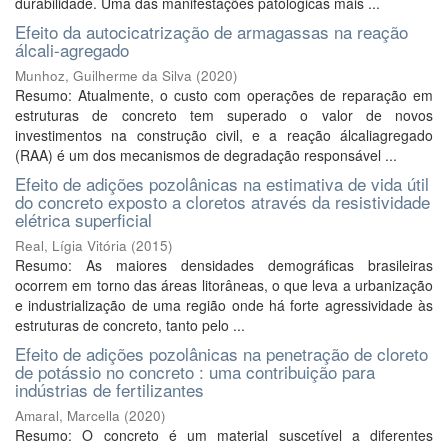
durabilidade. Uma das manifestações patológicas mais ...
Efeito da autocicatrização de armagassas na reação
álcali-agregado
Munhoz, Guilherme da Silva
(
2020
)
Resumo: Atualmente, o custo com operações de reparação em
estruturas de concreto tem superado o valor de novos
investimentos na construção civil, e a reação álcaliagregado
(RAA) é um dos mecanismos de degradação responsável ...
Efeito de adições pozolânicas na estimativa de vida útil
do concreto exposto a cloretos através da resistividade
elétrica superficial
Real, Lígia Vitória
(
2015
)
Resumo: As maiores densidades demográficas brasileiras
ocorrem em torno das áreas litorâneas, o que leva a urbanização
e industrialização de uma região onde há forte agressividade às
estruturas de concreto, tanto pelo ...
Efeito de adições pozolânicas na penetração de cloreto
de potássio no concreto : uma contribuição para
indústrias de fertilizantes
Amaral, Marcella
(
2020
)
Resumo: O concreto é um material suscetível a diferentes