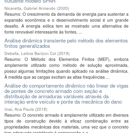
flutuante modelo SPAR
Nicaretta, Gabriel Armando
(
2020
)
Resumo: O crescimento da demanda de energia para sustentar a
expansão econômica e o desenvolvimento social é um grande
desafio. A energia eólica tem se mostrado uma alternativa de
fonte renovável interessante às fontes, ...
Análise dinâmica transiente pelo método dos elementos
finitos generalizados
Debella, Leticia Barizon Col
(
2019
)
Resumo: O Método dos Elementos Finitos (MEF), embora
amplamente utilizado como método de solução aproximada,
possui algumas limitações quando aplicado na análise dinâmica.
À medida que as cargas excitam as altas frequências ...
Análise do comportamento dinâmico não linear de vigas
de pontes de concreto armado com seção e
distribuição de armaduras variáveis através da
interação entre veículo e ponte da mecânica do dano
Imai, Ana Paula
(
2018
)
Resumo: O concreto armado é amplamente utilizado em diversos
tipos de construção devido à eficaz combinação entre as
propriedades mecânicas dos materiais, uma vez que o concreto
tem adequada resistência à compressão e o ...