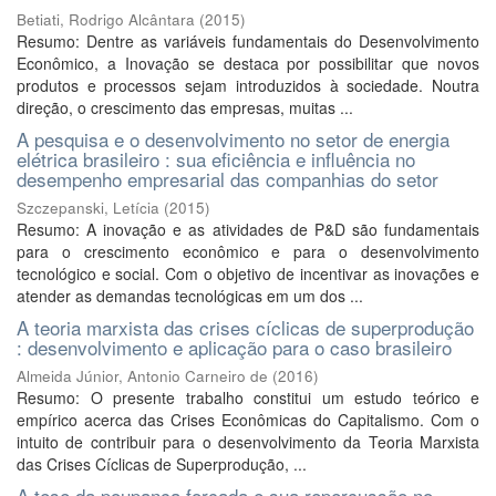
Betiati, Rodrigo Alcântara
(
2015
)
Resumo: Dentre as variáveis fundamentais do Desenvolvimento
Econômico, a Inovação se destaca por possibilitar que novos
produtos e processos sejam introduzidos à sociedade. Noutra
direção, o crescimento das empresas, muitas ...
A pesquisa e o desenvolvimento no setor de energia
elétrica brasileiro : sua eficiência e influência no
desempenho empresarial das companhias do setor
Szczepanski, Letícia
(
2015
)
Resumo: A inovação e as atividades de P&D são fundamentais
para o crescimento econômico e para o desenvolvimento
tecnológico e social. Com o objetivo de incentivar as inovações e
atender as demandas tecnológicas em um dos ...
A teoria marxista das crises cíclicas de superprodução
: desenvolvimento e aplicação para o caso brasileiro
Almeida Júnior, Antonio Carneiro de
(
2016
)
Resumo: O presente trabalho constitui um estudo teórico e
empírico acerca das Crises Econômicas do Capitalismo. Com o
intuito de contribuir para o desenvolvimento da Teoria Marxista
das Crises Cíclicas de Superprodução, ...
A tese da poupança forçada e sua repercussão no