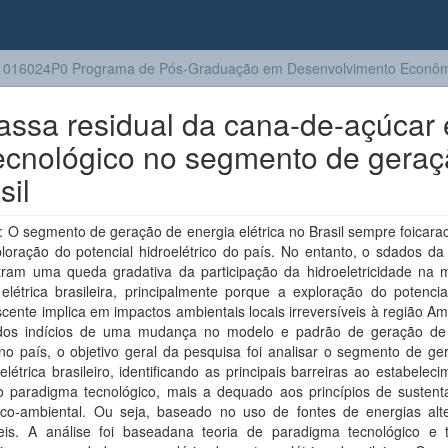
1016024P0 Programa de Pós-Graduação em Desenvolvimento Econôm
massa residual da cana-de-açúcar 
cnológico no segmento de gera
sil
O segmento de geração de energia elétrica no Brasil sempre foicarac
loração do potencial hidroelétrico do país. No entanto, o sdados da
ram uma queda gradativa da participação da hidroeletricidade na m
elétrica brasileira, principalmente porque a exploração do potencia
ente implica em impactos ambientais locais irreversíveis à região A
dos indícios de uma mudança no modelo e padrão de geração de
 no país, o objetivo geral da pesquisa foi analisar o segmento de g
elétrica brasileiro, identificando as principais barreiras ao estabelec
 paradigma tecnológico, mais a dequado aos princípios de sustenta
co-ambiental. Ou seja, baseado no uso de fontes de energias alte
eis. A análise foi baseadana teoria de paradigma tecnológico e tr