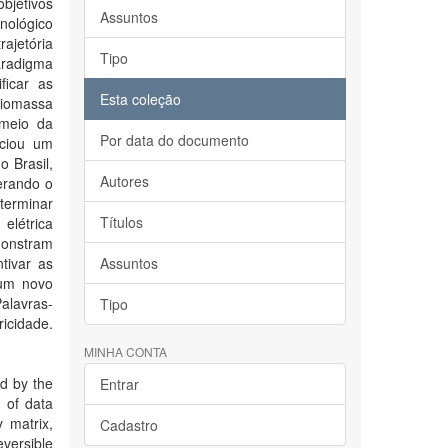
bjetivos
Assuntos
nológico
rajetória
Tipo
aradigma
ficar as
Esta coleção
biomassa
 meio da
Por data do documento
iciou um
 Brasil,
Autores
erando o
terminar
Títulos
elétrica
monstram
tivar as
Assuntos
 um novo
Palavras-
Tipo
ricidade.
MINHA CONTA
ed by the
Entrar
n of data
y matrix,
Cadastro
eversible