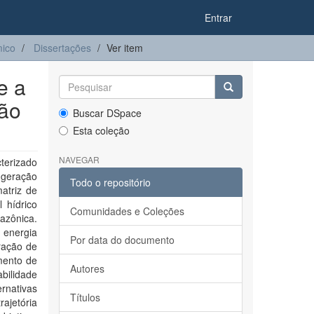
Entrar
ico
Dissertações
Ver item
e a
ção
Buscar DSpace
Esta coleção
NAVEGAR
terizado
 geração
Todo o repositório
atriz de
l hídrico
Comunidades e Coleções
mazônica.
 energia
Por data do documento
eração de
imento de
Autores
bilidade
rnativas
Títulos
ajetória