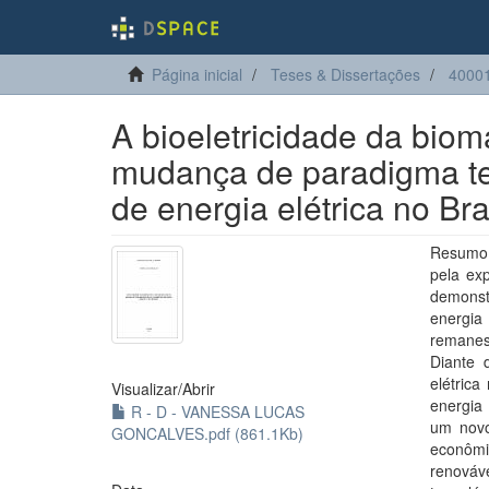
Página inicial
Teses & Dissertações
4000
A bioeletricidade da bio
mudança de paradigma te
de energia elétrica no Bra
Resumo: 
pela exp
demonst
energia 
remanesc
Diante 
elétrica
Visualizar/
Abrir
energia 
R - D - VANESSA LUCAS
um novo
GONCALVES.pdf (861.1Kb)
econômi
renováv