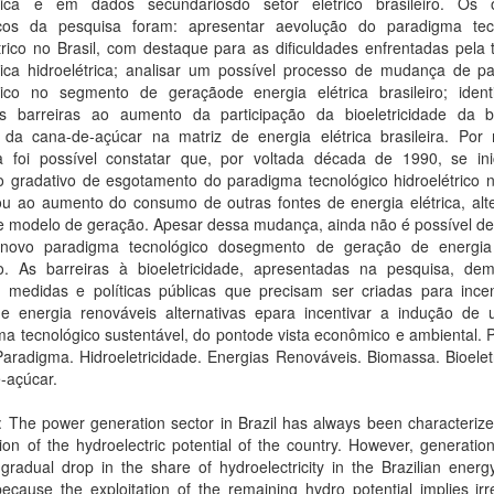
gica e em dados secundáriosdo setor elétrico brasileiro. Os o
icos da pesquisa foram: apresentar aevolução do paradigma tec
trico no Brasil, com destaque para as dificuldades enfrentadas pela t
gica hidroelétrica; analisar um possível processo de mudança de p
gico no segmento de geraçãode energia elétrica brasileiro; identi
ais barreiras ao aumento da participação da bioeletricidade da 
l da cana-de-açúcar na matriz de energia elétrica brasileira. Por
a foi possível constatar que, por voltada década de 1990, se in
 gradativo de esgotamento do paradigma tecnológico hidroelétrico no
ou ao aumento do consumo de outras fontes de energia elétrica, alt
e modelo de geração. Apesar dessa mudança, ainda não é possível de
novo paradigma tecnológico dosegmento de geração de energia 
iro. As barreiras à bioeletricidade, apresentadas na pesquisa, de
 medidas e políticas públicas que precisam ser criadas para incen
de energia renováveis alternativas epara incentivar a indução de
a tecnológico sustentável, do pontode vista econômico e ambiental. 
aradigma. Hidroeletricidade. Energias Renováveis. Biomassa. Bioelet
-açúcar.
: The power generation sector in Brazil has always been characteriz
tion of the hydroelectric potential of the country. However, generatio
radual drop in the share of hydroelectricity in the Brazilian energ
ecause the exploitation of the remaining hydro potential implies irr