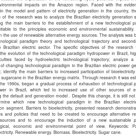
nvironmental impacts on the Amazon region. Faced with the evide
n the model and pattern of electricity generation in the country, th
e of the research was to analyze the Brazilian electricity generation
ing the main barriers to the establishment of a new technological p
table to the principles economic and environmental sustainability. 
 the use of renewable alternative energy sources. The analysis was 
hnological paradigm theory and technological trajectory and second
 Brazilian electric sector. The specific objectives of the research
the evolution of the technological paradigm hydropower in Brazil, hig
iculties faced by hydroelectric technological trajectory; analyze a
of changing technological paradigm in the Brazilian electric power g
 identify the main barriers to increased participation of bioelectricity
sugarcane in the Brazilian energy matrix. Through research it was es
 the 1990s, began a gradual process of exhaustion of technological 
wer in Brazil, which led to increased use of other sources of elec
 the default and generation model . Despite this change, it is still not
rmine which new technological paradigm in the Brazilian electr
on segment. Barriers to bioelectricity, presented research demonstr
s and policies that need to be created to encourage alternative r
sources and to encourage the induction of a new sustainable 
ogical, economic and environmental point of view. Keywords: P
ctricity. Renewable energy. Biomass. Bioelectricity. Sugar cane.