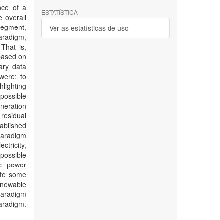
nce of a
ESTATÍSTICA
e overall
 segment,
Ver as estatísticas de uso
aradigm,
That is,
based on
ary data
 were: to
hlighting
 possible
eneration
 residual
tablished
paradigm
tricity,
 possible
ic power
ate some
enewable
paradigm
aradigm.