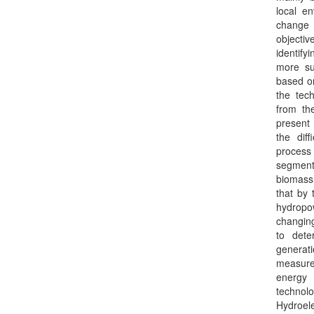
local e
change i
objectiv
identify
more sui
based on
the tec
from the
present 
the diff
process 
segment;
biomass 
that by
hydropo
changing
to dete
generati
measure
energy 
technol
Hydroele