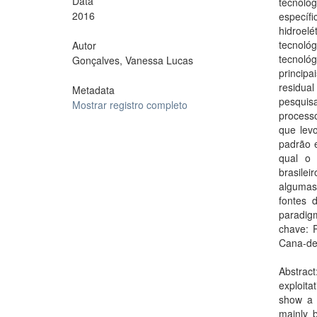
Data
tecnoló
2016
específ
hidroelé
tecnoló
Autor
tecnoló
Gonçalves, Vanessa Lucas
princip
residua
Metadata
pesquis
Mostrar registro completo
processo
que lev
padrão 
qual o 
brasile
algumas
fontes 
paradigm
chave: P
Cana-de
Abstract
exploita
show a g
mainly b