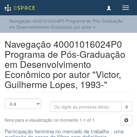
Toggl
navig
Navegação 40001016024P0 Programa de Pós-Graduação
em Desenvolvimento Econômico por autor
Navegação 40001016024P0
Programa de Pós-Graduação
em Desenvolvimento
Econômico por autor "Victor,
Guilherme Lopes, 1993-"
Ir
Itens para a visualização no momento 1-1 of 1
Participação feminina no mercado de trabalho : uma
avaliação de casos de filhos com deficiência