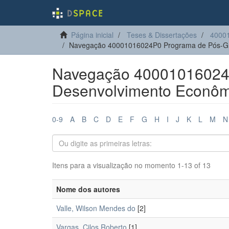
Página inicial
Teses & Dissertações
4000
Navegação 40001016024P0 Programa de Pós-Gr
Navegação 40001016024
Desenvolvimento Econômi
0-9
A
B
C
D
E
F
G
H
I
J
K
L
M
N
Itens para a visualização no momento 1-13 of 13
Nome dos autores
Valle, Wilson Mendes do
[2]
Vargas, Cilos Roberto
[1]