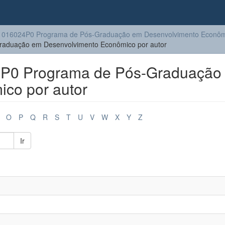
1016024P0 Programa de Pós-Graduação em Desenvolvimento Econôm
aduação em Desenvolvimento Econômico por autor
P0 Programa de Pós-Graduação
co por autor
O
P
Q
R
S
T
U
V
W
X
Y
Z
Ir