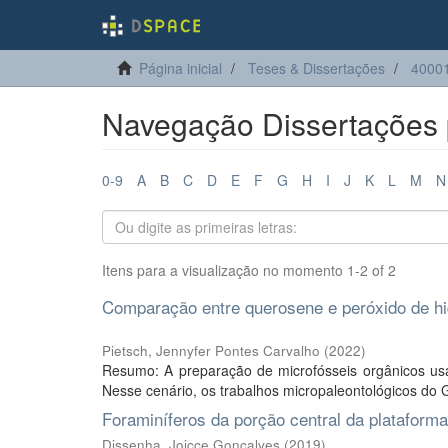
Página inicial
Teses & Dissertações
4000
Navegação Dissertações p
0-9
A
B
C
D
E
F
G
H
I
J
K
L
M
N
Itens para a visualização no momento 1-2 of 2
Comparação entre querosene e peróxido de hid
Pietsch, Jennyfer Pontes Carvalho
(
2022
)
Resumo: A preparação de microfósseis orgânicos usa
Nesse cenário, os trabalhos micropaleontológicos do 
Foraminíferos da porção central da platafor
Dissenha, Joicce Gonçalves
(
2019
)