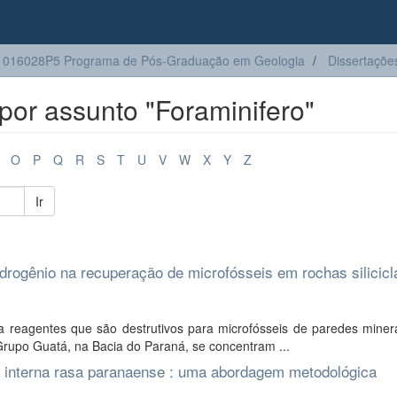
1016028P5 Programa de Pós-Graduação em Geologia
Dissertaçõe
or assunto "Foraminifero"
O
P
Q
R
S
T
U
V
W
X
Y
Z
Ir
rogênio na recuperação de microfósseis em rochas silicicl
 reagentes que são destrutivos para microfósseis de paredes minera
Grupo Guatá, na Bacia do Paraná, se concentram ...
ma interna rasa paranaense : uma abordagem metodológica