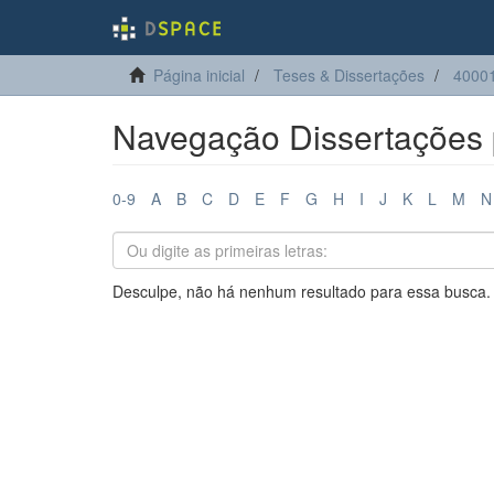
Página inicial
Teses & Dissertações
4000
Navegação Dissertações 
0-9
A
B
C
D
E
F
G
H
I
J
K
L
M
N
Desculpe, não há nenhum resultado para essa busca.