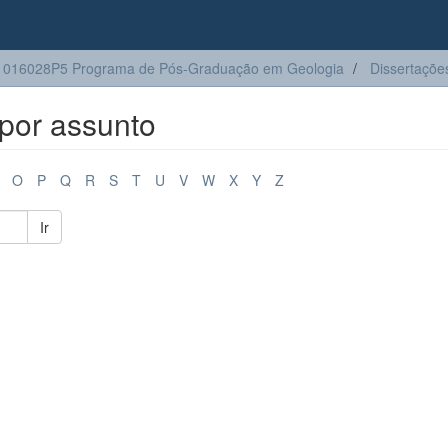
1016028P5 Programa de Pós-Graduação em Geologia
Dissertaçõe
por assunto
O
P
Q
R
S
T
U
V
W
X
Y
Z
Ir