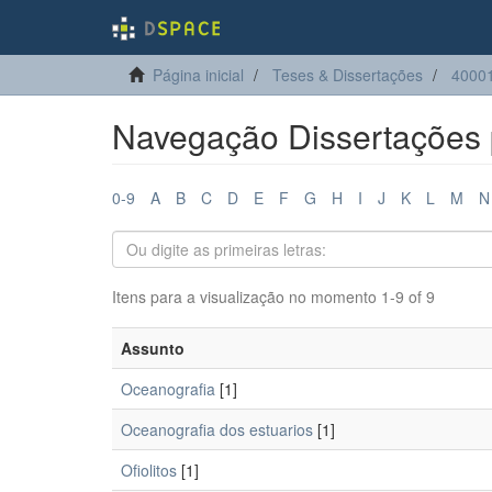
Página inicial
Teses & Dissertações
4000
Navegação Dissertações 
0-9
A
B
C
D
E
F
G
H
I
J
K
L
M
N
Itens para a visualização no momento 1-9 of 9
Assunto
Oceanografia
[1]
Oceanografia dos estuarios
[1]
Ofiolitos
[1]