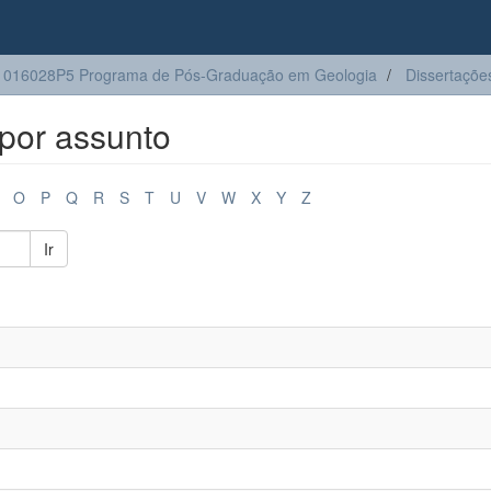
1016028P5 Programa de Pós-Graduação em Geologia
Dissertaçõe
por assunto
O
P
Q
R
S
T
U
V
W
X
Y
Z
Ir