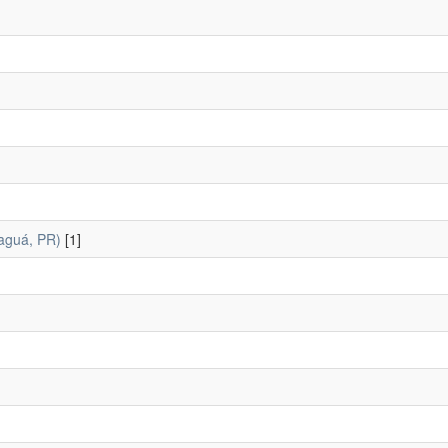
naguá, PR)
[1]