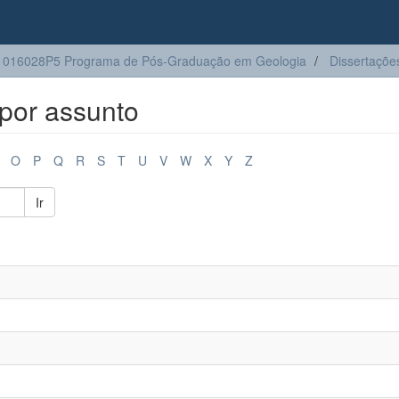
1016028P5 Programa de Pós-Graduação em Geologia
Dissertaçõe
por assunto
O
P
Q
R
S
T
U
V
W
X
Y
Z
Ir