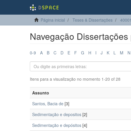
Página inicial
Teses & Dissertações
4000
Navegação Dissertações 
0-9
A
B
C
D
E
F
G
H
I
J
K
L
M
N
Itens para a visualização no momento 1-20 of 28
Assunto
Santos, Bacia de
[3]
Sedimentação e depositos
[2]
Sedimentação e depósitos
[4]